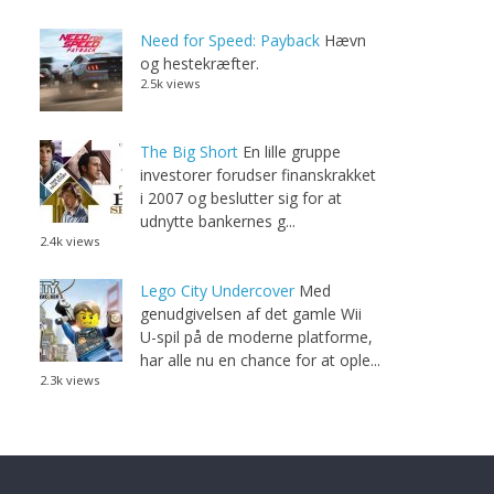
Need for Speed: Payback
Hævn
og hestekræfter.
2.5k views
The Big Short
En lille gruppe
investorer forudser finanskrakket
i 2007 og beslutter sig for at
udnytte bankernes g...
2.4k views
Lego City Undercover
Med
genudgivelsen af det gamle Wii
U-spil på de moderne platforme,
har alle nu en chance for at ople...
2.3k views