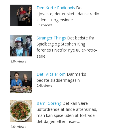
Den Korte Radioavis
Det
sjoveste, der er sket i dansk radio
siden ... nogensinde.
3.1k views
Stranger Things
Det bedste fra
Spielberg og Stephen King
forenes i Netflix' nye 80'er-retro-
serie.
2.8k views
Det, vi taler om
Danmarks
bedste sladdermagasin.
2.6k views
Bami Goreng
Det kan være
udfordrende at finde aftensmad,
man kan spise uden at fortryde
det dagen efter - især...
2.6k views