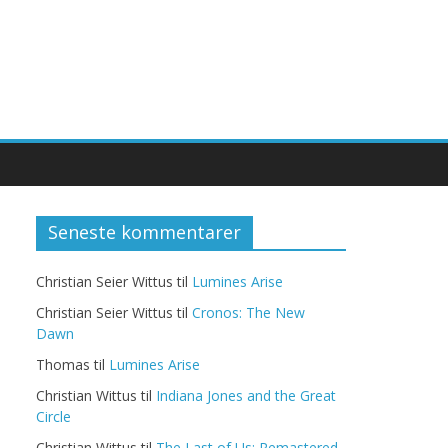
Seneste kommentarer
Christian Seier Wittus
til
Lumines Arise
Christian Seier Wittus
til
Cronos: The New
Dawn
Thomas
til
Lumines Arise
Christian Wittus
til
Indiana Jones and the Great
Circle
Christian Wittus
til
The Last of Us: Remastered