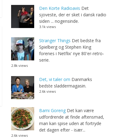
Den Korte Radioavis
Det
sjoveste, der er sket i dansk radio
siden ... nogensinde.
3.1k views
Stranger Things
Det bedste fra
Spielberg og Stephen King
forenes i Netflix' nye 80'er-retro-
serie.
2.8k views
Det, vi taler om
Danmarks
bedste sladdermagasin.
2.6k views
Bami Goreng
Det kan være
udfordrende at finde aftensmad,
man kan spise uden at fortryde
det dagen efter - især...
2.6k views