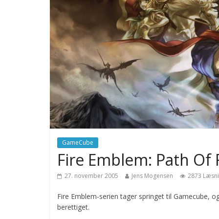
GameCube
Fire Emblem: Path Of
27. november 2005
Jens Mogensen
2873 Læsn
Fire Emblem-serien tager springet til Gamecube, og
berettiget.