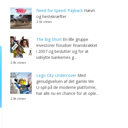
Need for Speed: Payback
Hævn
og hestekræfter.
2.5k views
The Big Short
En lille gruppe
investorer forudser finanskrakket
i 2007 og beslutter sig for at
udnytte bankernes g...
2.4k views
Lego City Undercover
Med
genudgivelsen af det gamle Wii
U-spil på de moderne platforme,
har alle nu en chance for at ople...
2.3k views