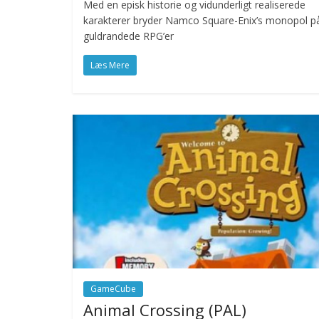
Med en episk historie og vidunderligt realiserede
karakterer bryder Namco Square-Enix’s monopol p
guldrandede RPG’er
Læs Mere
GameCube
Animal Crossing (PAL)