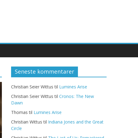
Seneste kommentarer
Christian Seier Wittus
til
Lumines Arise
Christian Seier Wittus
til
Cronos: The New
Dawn
Thomas
til
Lumines Arise
Christian Wittus
til
Indiana Jones and the Great
Circle
Christian Wittus
til
The Last of Us: Remastered