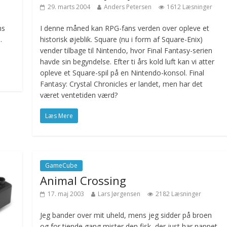
29. marts 2004
Anders Petersen
1612 Læsninger
ns
I denne måned kan RPG-fans verden over opleve et
.
historisk øjeblik. Square (nu i form af Square-Enix)
vender tilbage til Nintendo, hvor Final Fantasy-serien
havde sin begyndelse. Efter ti års kold luft kan vi atter
opleve et Square-spil på en Nintendo-konsol. Final
Fantasy: Crystal Chronicles er landet, men har det
været ventetiden værd?
Læs Mere
GameCube
Animal Crossing
17. maj 2003
Lars Jørgensen
2182 Læsninger
Jeg bander over mit uheld, mens jeg sidder på broen
og for tiende gang mister den fisk, der just har nappet