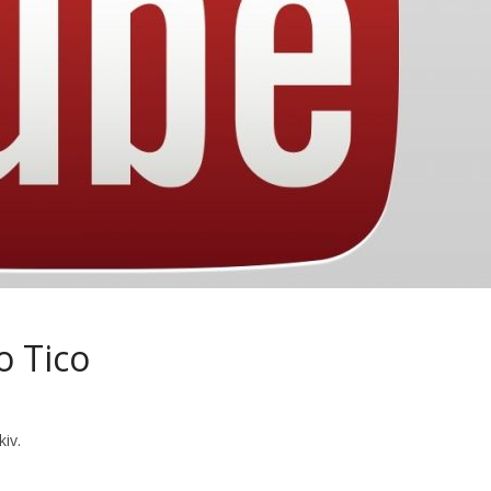
o Tico
iv.