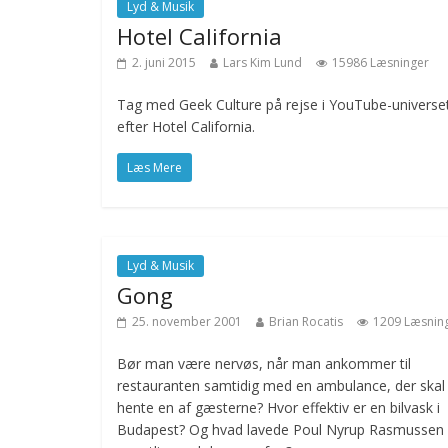
Lyd & Musik
Hotel California
2. juni 2015
Lars Kim Lund
15986 Læsninger
Tag med Geek Culture på rejse i YouTube-universe
efter Hotel California.
Læs Mere
Lyd & Musik
Gong
25. november 2001
Brian Rocatis
1209 Læsnin
Bør man være nervøs, når man ankommer til
restauranten samtidig med en ambulance, der skal
hente en af gæsterne? Hvor effektiv er en bilvask i
Budapest? Og hvad lavede Poul Nyrup Rasmussen