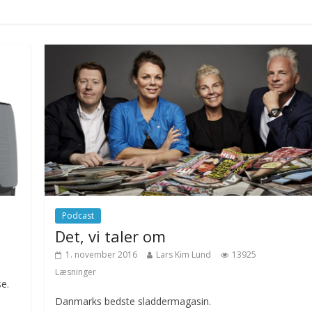
Podcast
Det, vi taler om
1. november 2016
Lars Kim Lund
13925
Læsninger
se.
Danmarks bedste sladdermagasin.