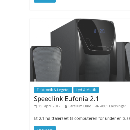
Elektronik & Legetøj
Lyd & Musik
Speedlink Eufonia 2.1
15. april 2017
Lars Kim Lund
4801 Læsninger
Et 2.1 højttalersæt til computeren for under en tus