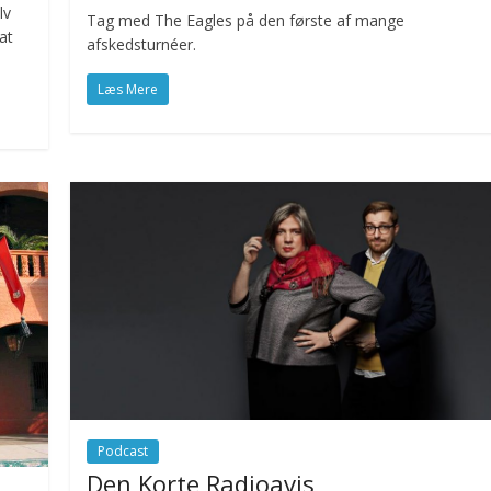
lv
Tag med The Eagles på den første af mange
at
afskedsturnéer.
Læs Mere
Podcast
Den Korte Radioavis