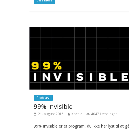
Læs Mere
Podcast
99% Invisible
21. august 2015
Kochie
4047 Læsninger
99% Invisible er et program, du ikke har lyst til at gå