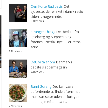
Den Korte Radioavis
Det
sjoveste, der er sket i dansk radio
siden ... nogensinde.
3.1k views
Stranger Things
Det bedste fra
Spielberg og Stephen King
forenes i Netflix' nye 80'er-retro-
serie.
2.8k views
Det, vi taler om
Danmarks
bedste sladdermagasin.
2.6k views
Bami Goreng
Det kan være
udfordrende at finde aftensmad,
man kan spise uden at fortryde
det dagen efter - især...
2.6k views