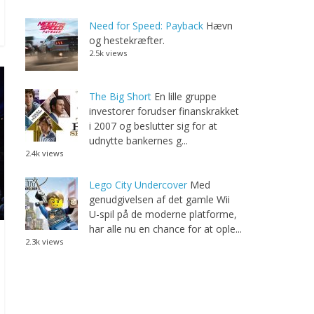
Need for Speed: Payback
Hævn
og hestekræfter.
2.5k views
The Big Short
En lille gruppe
investorer forudser finanskrakket
i 2007 og beslutter sig for at
udnytte bankernes g...
2.4k views
Lego City Undercover
Med
genudgivelsen af det gamle Wii
U-spil på de moderne platforme,
har alle nu en chance for at ople...
2.3k views