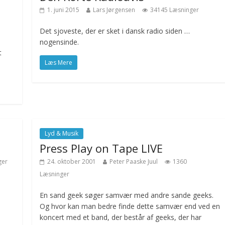
1. juni 2015
Lars Jørgensen
34145 Læsninger
Det sjoveste, der er sket i dansk radio siden …
nogensinde.
t
Læs Mere
Lyd & Musik
Press Play on Tape LIVE
ger
24. oktober 2001
Peter Paaske Juul
1360
Læsninger
En sand geek søger samvær med andre sande geeks.
Og hvor kan man bedre finde dette samvær end ved en
koncert med et band, der består af geeks, der har