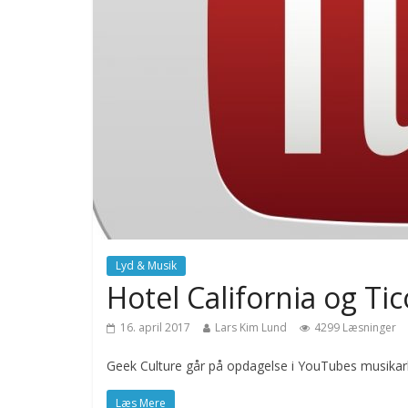
Lyd & Musik
Hotel California og Tic
16. april 2017
Lars Kim Lund
4299 Læsninger
Geek Culture går på opdagelse i YouTubes musikark
Læs Mere