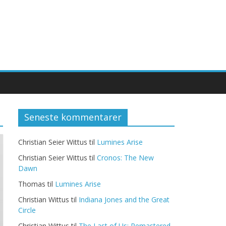
Seneste kommentarer
Christian Seier Wittus
til
Lumines Arise
Christian Seier Wittus
til
Cronos: The New
Dawn
Thomas
til
Lumines Arise
Christian Wittus
til
Indiana Jones and the Great
Circle
Christian Wittus
til
The Last of Us: Remastered