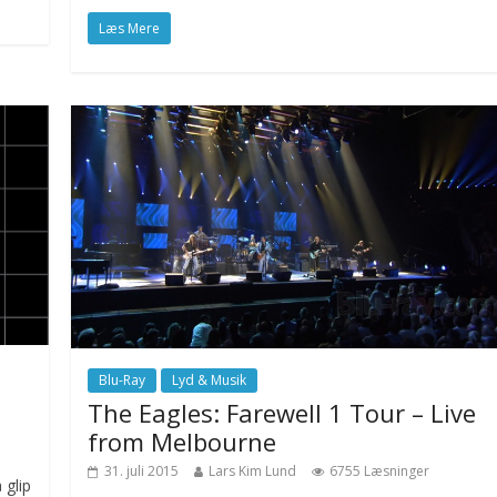
Læs Mere
Blu-Ray
Lyd & Musik
The Eagles: Farewell 1 Tour – Live
from Melbourne
31. juli 2015
Lars Kim Lund
6755 Læsninger
 glip