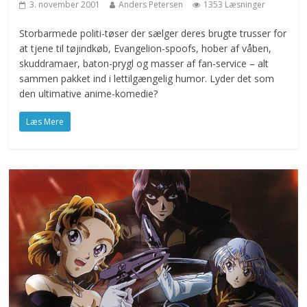
3. november 2001
Anders Petersen
1353 Læsninger
Storbarmede politi-tøser der sælger deres brugte trusser for
at tjene til tøjindkøb, Evangelion-spoofs, hober af våben,
skuddramaer, baton-prygl og masser af fan-service – alt
sammen pakket ind i lettilgængelig humor. Lyder det som
den ultimative anime-komedie?
Læs Mere