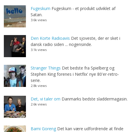
Fugeskum
Fugeskum - et produkt udviklet af
Satan.
3.6k views
Den Korte Radioavis
Det sjoveste, der er sket i
dansk radio siden ... nogensinde.
3.1k views
Stranger Things
Det bedste fra Spielberg og
Stephen King forenes i Netflix' nye 80'er-retro-
serie.
2.8k views
Det, vi taler om
Danmarks bedste sladdermagasin.
2.6k views
Bami Goreng
Det kan være udfordrende at finde