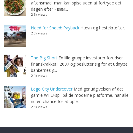
aftensmad, man kan spise uden at fortryde det
dagen efter - især...
2.6k views
Need for Speed: Payback
Hævn og hestekræfter.
2.5k views
The Big Short
En lille gruppe investorer forudser
finanskrakket i 2007 og beslutter sig for at udnytte
bankernes g...
2.4k views
Lego City Undercover
Med genudgivelsen af det
gamle Wii U-spil på de moderne platforme, har alle
nu en chance for at ople...
2.3k views