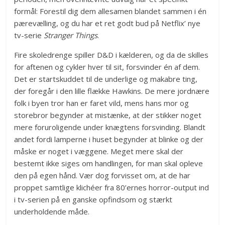
formål: Forestil dig dem allesamen blandet sammen i én
pærevælling, og du har et ret godt bud på Netflix’ nye
tv-serie
Stranger Things
.
Fire skoledrenge spiller D&D i kælderen, og da de skilles
for aftenen og cykler hver til sit, forsvinder én af dem.
Det er startskuddet til de underlige og makabre ting,
der foregår i den lille flække Hawkins. De mere jordnære
folk i byen tror han er faret vild, mens hans mor og
storebror begynder at mistænke, at der stikker noget
mere foruroligende under knægtens forsvinding. Blandt
andet fordi lamperne i huset begynder at blinke og der
måske er noget i væggene. Meget mere skal der
bestemt ikke siges om handlingen, for man skal opleve
den på egen hånd. Vær dog forvisset om, at de har
proppet samtlige klichéer fra 80’ernes horror-output ind
i tv-serien på en ganske opfindsom og stærkt
underholdende måde.