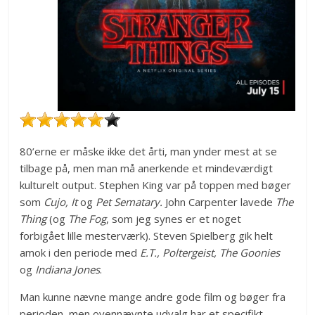
80’erne er måske ikke det årti, man ynder mest at se
tilbage på, men man må anerkende et mindeværdigt
kulturelt output. Stephen King var på toppen med bøger
som
Cujo, It
og
Pet Sematary.
John Carpenter lavede
The
Thing
(og
The Fog
, som jeg synes er et noget
forbigået lille mesterværk). Steven Spielberg gik helt
amok i den periode med
E.T., Poltergeist, The Goonies
og
Indiana Jones
.
Man kunne nævne mange andre gode film og bøger fra
perioden, men ovennævnte udvalg har et specifikt