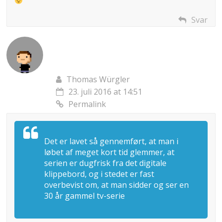
Svar
Thomas Würgler
23. juli 2016 at 14:51
Permalink
Det er lavet så gennemført, at man i
løbet af meget kort tid glemmer, at
serien er dugfrisk fra det digitale
klippebord, og i stedet er fast
overbevist om, at man sidder og ser en
30 år gammel tv-serie