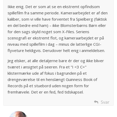
Ikke enig. Det er som at se en ekstremt opfindsom
spillefilm fra samme periode. Kameraarbejdet er af den
kaliber, som vi ville have forventet fra Spielberg (faktisk
en del bedre end ham) – ikke Blomsterbørns Børn eller
for den sags skyld noget som X-Files. Seriens
scenografi er ekstremt flot, og kameraarbejdet er på
niveau med spillefilm i dag – minus de latterlige CGI-
flyveture heldigvis. Derudover helt enig i anmeldelsen.
Jeg elsker, at alle detaljerne bare ér der og ikke bliver
tværet i ansigtet på seeren. Fra et “I <3 C="
klistermærke ude af fokus i bagrunden på et
drengeværelse til en henslængt Guinness Book of
Records på et stuebord uden nogen form for
fremhævele. Det er en fed, fed tidskapsel.
Svar