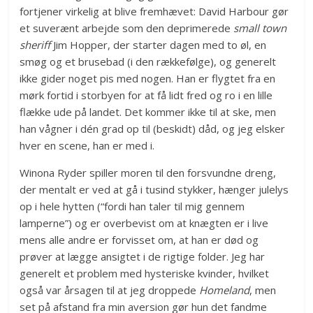
fortjener virkelig at blive fremhævet: David Harbour gør
et suverænt arbejde som den deprimerede
small town
sheriff
Jim Hopper, der starter dagen med to øl, en
smøg og et brusebad (i den rækkefølge), og generelt
ikke gider noget pis med nogen. Han er flygtet fra en
mørk fortid i storbyen for at få lidt fred og ro i en lille
flække ude på landet. Det kommer ikke til at ske, men
han vågner i dén grad op til (beskidt) dåd, og jeg elsker
hver en scene, han er med i.
Winona Ryder spiller moren til den forsvundne dreng,
der mentalt er ved at gå i tusind stykker, hænger julelys
op i hele hytten (“fordi han taler til mig gennem
lamperne”) og er overbevist om at knægten er i live
mens alle andre er forvisset om, at han er død og
prøver at lægge ansigtet i de rigtige folder. Jeg har
generelt et problem med hysteriske kvinder, hvilket
også var årsagen til at jeg droppede
Homeland
, men
set på afstand fra min aversion gør hun det fandme