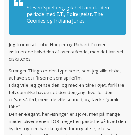
Steven Spielberg gik helt amok i den
periode med E.T., Poltergeist, The
Goonies og Indiana Jones.
Jeg tror nu at Tobe Hooper og Richard Donner
instruerede halvdelen af ovenstående, men det kan vel
diskuteres.
Stranger Things er den type serie, som jeg ville elske,
at have set i firserne som spillefilm.
I dag ville jeg gense den, og med en tåre i øjet, forklare
folk som ikke havde set den dengang, hvorfor den
er/var så fed, mens de ville se med, og tænke “gamle
tåbe”.
Den er elegant, henvisninger er sjove, men på mange
måder bliver serien FOR meget en pastiche på hvad den
hylder, og den har i længden for mig at se, ikke så