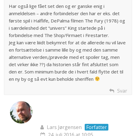
Har også lige fået set den og er ganske enig i
anmeldelsen – andre forbindelser den har er eks. det
første spil i Halflife, DePalma filmen The Fury (1978) og
i særdeleshed det “univers” King startede på i
forbindelse med The Shop/Firmaet i Firestarter.
Jeg kan være liiidt bekymret for at de allerede nu vil lave
en fortsættelse i samme lille by og med den samme
alternative verden,(prøvede med et spoiler tag, men
det virker ikke ??) da historien står fint afsluttet som
den er. Som minimum burde de i hvert fald flytte det til
en ny by og så evt kun beholde sheriffen
Svar
Lars Jørgensen
Forfatter
24. juli 2016 at 10:05