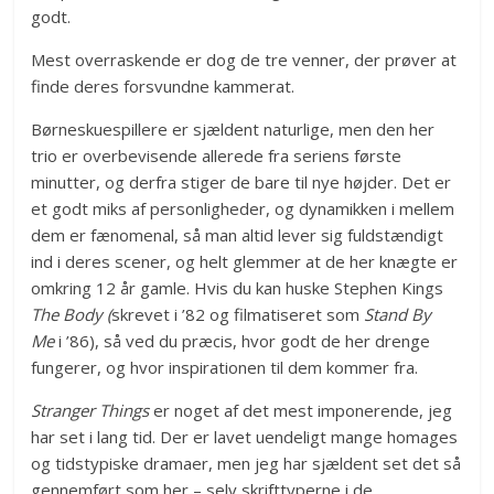
godt.
Mest overraskende er dog de tre venner, der prøver at
finde deres forsvundne kammerat.
Børneskuespillere er sjældent naturlige, men den her
trio er overbevisende allerede fra seriens første
minutter, og derfra stiger de bare til nye højder. Det er
et godt miks af personligheder, og dynamikken i mellem
dem er fænomenal, så man altid lever sig fuldstændigt
ind i deres scener, og helt glemmer at de her knægte er
omkring 12 år gamle. Hvis du kan huske Stephen Kings
The Body (
skrevet i ’82 og filmatiseret som
Stand By
Me
i ’86), så ved du præcis, hvor godt de her drenge
fungerer, og hvor inspirationen til dem kommer fra.
Stranger Things
er noget af det mest imponerende, jeg
har set i lang tid. Der er lavet uendeligt mange homages
og tidstypiske dramaer, men jeg har sjældent set det så
gennemført som her – selv skrifttyperne i de