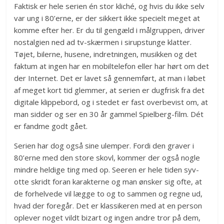
Faktisk er hele serien én stor kliché, og hvis du ikke selv
var ung i 80’erne, er der sikkert ikke specielt meget at
komme efter her. Er du til gengæld i målgruppen, driver
nostalgien ned ad tv-skærmen i sirupstunge klatter.
Tøjet, bilerne, husene, indretningen, musikken og det
faktum at ingen har en mobiltelefon eller har hørt om det
der Internet. Det er lavet så gennemført, at man i løbet
af meget kort tid glemmer, at serien er dugfrisk fra det
digitale klippebord, og i stedet er fast overbevist om, at
man sidder og ser en 30 år gammel Spielberg-film. Dét
er fandme godt gået.
Serien har dog også sine ulemper. Fordi den graver i
80’erne med den store skovl, kommer der også nogle
mindre heldige ting med op. Seeren er hele tiden syv-
otte skridt foran karakterne og man ønsker sig ofte, at
de forhelvede vil lægge to og to sammen og regne ud,
hvad der foregår. Det er klassikeren med at en person
oplever noget vildt bizart og ingen andre tror på dem,