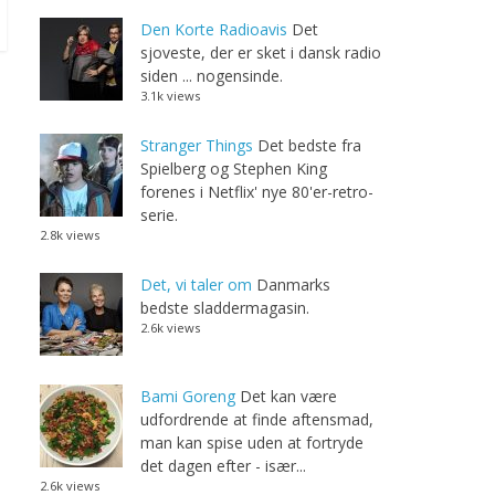
Den Korte Radioavis
Det
sjoveste, der er sket i dansk radio
siden ... nogensinde.
3.1k views
Stranger Things
Det bedste fra
Spielberg og Stephen King
forenes i Netflix' nye 80'er-retro-
serie.
2.8k views
Det, vi taler om
Danmarks
bedste sladdermagasin.
2.6k views
Bami Goreng
Det kan være
udfordrende at finde aftensmad,
man kan spise uden at fortryde
det dagen efter - især...
2.6k views