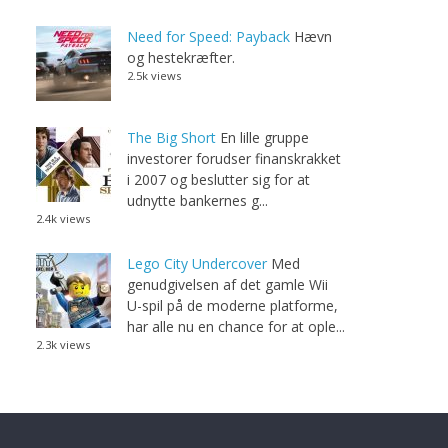
Need for Speed: Payback
Hævn
og hestekræfter.
2.5k views
The Big Short
En lille gruppe
investorer forudser finanskrakket
i 2007 og beslutter sig for at
udnytte bankernes g...
2.4k views
Lego City Undercover
Med
genudgivelsen af det gamle Wii
U-spil på de moderne platforme,
har alle nu en chance for at ople...
2.3k views