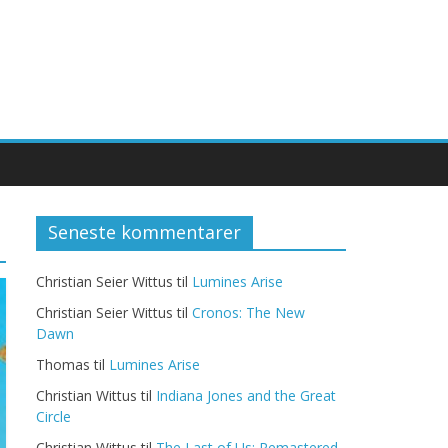
Seneste kommentarer
Christian Seier Wittus
til
Lumines Arise
Christian Seier Wittus
til
Cronos: The New
Dawn
Thomas
til
Lumines Arise
Christian Wittus
til
Indiana Jones and the Great
Circle
Christian Wittus
til
The Last of Us: Remastered