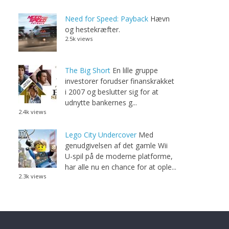
Need for Speed: Payback
Hævn
og hestekræfter.
2.5k views
The Big Short
En lille gruppe
investorer forudser finanskrakket
i 2007 og beslutter sig for at
udnytte bankernes g...
2.4k views
Lego City Undercover
Med
genudgivelsen af det gamle Wii
U-spil på de moderne platforme,
har alle nu en chance for at ople...
2.3k views