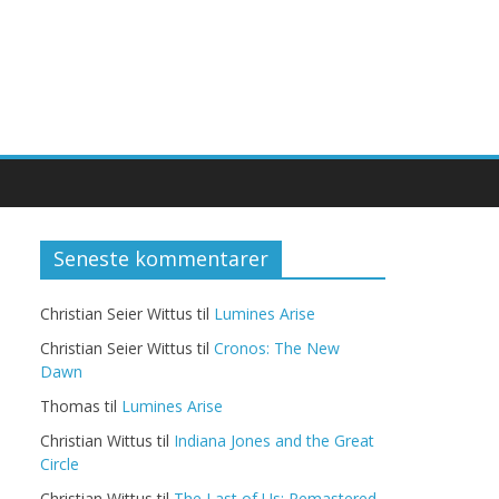
Seneste kommentarer
Christian Seier Wittus
til
Lumines Arise
Christian Seier Wittus
til
Cronos: The New
Dawn
Thomas
til
Lumines Arise
Christian Wittus
til
Indiana Jones and the Great
Circle
Christian Wittus
til
The Last of Us: Remastered