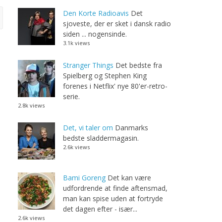
Den Korte Radioavis
Det
sjoveste, der er sket i dansk radio
siden ... nogensinde.
3.1k views
Stranger Things
Det bedste fra
Spielberg og Stephen King
forenes i Netflix' nye 80'er-retro-
serie.
2.8k views
Det, vi taler om
Danmarks
bedste sladdermagasin.
2.6k views
Bami Goreng
Det kan være
udfordrende at finde aftensmad,
man kan spise uden at fortryde
det dagen efter - især...
2.6k views