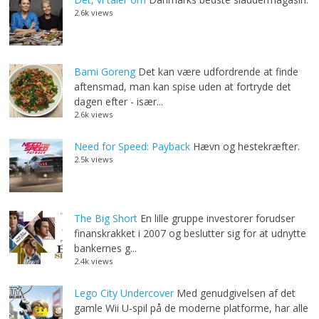
2.6k views
Bami Goreng
Det kan være udfordrende at finde
aftensmad, man kan spise uden at fortryde det
dagen efter - især...
2.6k views
Need for Speed: Payback
Hævn og hestekræfter.
2.5k views
The Big Short
En lille gruppe investorer forudser
finanskrakket i 2007 og beslutter sig for at udnytte
bankernes g...
2.4k views
Lego City Undercover
Med genudgivelsen af det
gamle Wii U-spil på de moderne platforme, har alle