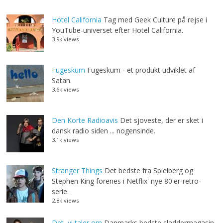
Hotel California
Tag med Geek Culture på rejse i
YouTube-universet efter Hotel California.
3.9k views
Fugeskum
Fugeskum - et produkt udviklet af
Satan.
3.6k views
Den Korte Radioavis
Det sjoveste, der er sket i
dansk radio siden ... nogensinde.
3.1k views
Stranger Things
Det bedste fra Spielberg og
Stephen King forenes i Netflix' nye 80'er-retro-
serie.
2.8k views
Det, vi taler om
Danmarks bedste sladdermagasin.