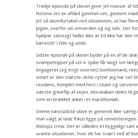
Tredje episode på skiven giver Jet masser af tid t
historie om en afdød gammel ven, gennem møde
Jet så ukomfortabel ved situationen, at han flere
pigen, overfor sin omverden og sig selv. Det for
hjælper selvsagt heller ikke at Ed ikke har den
kæreste” i tide og utide.
Sidste episode på skiven byder på en af de s
svampetrippet på vol 4. Spike får langt om længe 
engageret (og evigt overset) bombemand, rend
smart er den største cliché-rytter jeg har set til
residens, komplet med hest i stuen og serverer
værste grineflip af vejen. Morskaben deles til g
som en brækket ankel i et marathonløb.
Denne næstsidste skive er generelt ikke særlig 
man valgt at lade fokus ligge på cementeringen a
Bebops crew. Det er således et hyggeligt sæt afs
uvante situationer, hvor de har svært ved at bu