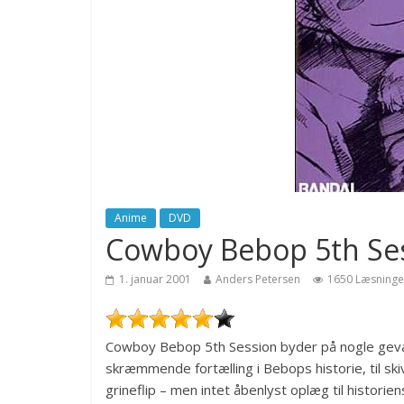
Anime
DVD
Cowboy Bebop 5th Se
1. januar 2001
Anders Petersen
1650 Læsninge
Cowboy Bebop 5th Session byder på nogle gevald
skræmmende fortælling i Bebops historie, til s
grineflip – men intet åbenlyst oplæg til histori