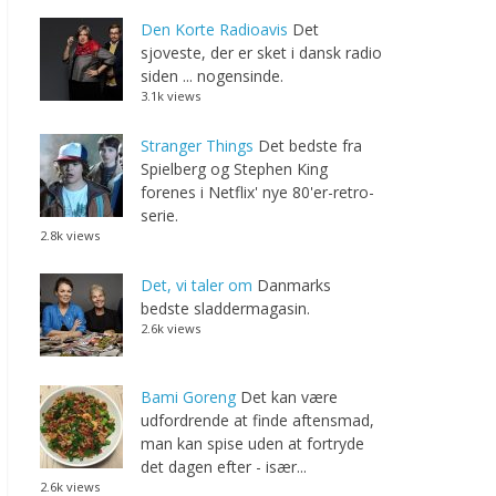
Den Korte Radioavis
Det
sjoveste, der er sket i dansk radio
siden ... nogensinde.
3.1k views
Stranger Things
Det bedste fra
Spielberg og Stephen King
forenes i Netflix' nye 80'er-retro-
serie.
2.8k views
Det, vi taler om
Danmarks
bedste sladdermagasin.
2.6k views
Bami Goreng
Det kan være
udfordrende at finde aftensmad,
man kan spise uden at fortryde
det dagen efter - især...
2.6k views