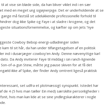
il at vise sin bløde side, da han bliver viklet ind i en sær
t med en meget ung sigøjnerpige. Det er underholdende at se
 gange må fastslå sit udelukkende professionelle forhold til
hindrer dog ikke Spike og Faye i at sladre i krogene, og det
 ringeste situationsfornemmelse, og kæfter op om Jets “nye
kæggeste Cowboy Bebop energi-udladninger siden
kam til sit hår, da han under tilfangetagelsen af en politisk
er ind i dusørjæger-cowboy’en Andy. Denne nævenyttige karl
 dato. Da Andy inviterer Faye til middag i sin ranch-lignende
 Son-of-a-gun Stew, måtte jeg pause skiven for at få det
engæld ikke af Spike, der finder Andy omtrent ligeså praktisk
interessant, set udfra et plotmæssigt synspunkt. Istedet har
f de 4 (5 hvis man tæller Ein med) særskilte personligheder i
nit, hvis man kan lide at se sine yndlingskarakterer i nogle
nde.