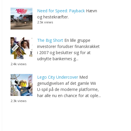
Need for Speed: Payback
Hævn
og hestekræfter.
2.5k views
The Big Short
En lille gruppe
investorer forudser finanskrakket
i 2007 og beslutter sig for at
udnytte bankernes g...
2.4k views
Lego City Undercover
Med
genudgivelsen af det gamle Wii
U-spil på de moderne platforme,
har alle nu en chance for at ople...
2.3k views