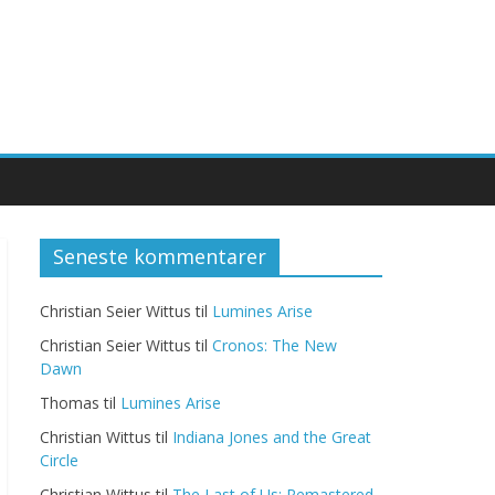
Seneste kommentarer
Christian Seier Wittus
til
Lumines Arise
Christian Seier Wittus
til
Cronos: The New
Dawn
Thomas
til
Lumines Arise
Christian Wittus
til
Indiana Jones and the Great
Circle
Christian Wittus
til
The Last of Us: Remastered