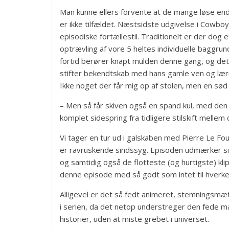
Man kunne ellers forvente at de mange løse end
er ikke tilfældet. Næstsidste udgivelse i Cowbo
episodiske fortællestil. Traditionelt er der dog 
optrævling af vore 5 heltes individuelle baggrun
fortid berører knapt mulden denne gang, og det er 
stifter bekendtskab med hans gamle ven og lære
Ikke noget der får mig op af stolen, men en sød 
– Men så får skiven også en spand kul, med den 
komplet sidespring fra tidligere stilskift melle
Vi tager en tur ud i galskaben med Pierre Le Fou
er ravruskende sindssyg. Episoden udmærker sig
og samtidig også de flotteste (og hurtigste) klip
denne episode med så godt som intet til hverken
Alligevel er det så fedt animeret, stemningsmæt
i serien, da det netop understreger den fede m
historier, uden at miste grebet i universet.