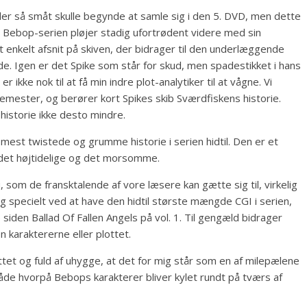
er så småt skulle begynde at samle sig i den 5. DVD, men dette
y Bebop-serien pløjer stadig ufortrødent videre med sin
et enkelt afsnit på skiven, der bidrager til den underlæggende
de. Igen er det Spike som står for skud, men spadestikket i hans
ikke nok til at få min indre plot-analytiker til at vågne. Vi
mester, og berører kort Spikes skib Sværdfiskens historie.
historie ikke desto mindre.
mest twistede og grumme historie i serien hidtil. Den er et
m det højtidelige og det morsomme.
, som de fransktalende af vore læsere kan gætte sig til, virkelig
 specielt ved at have den hidtil største mængde CGI i serien,
 siden Ballad Of Fallen Angels på vol. 1. Til gengæld bidrager
 karaktererne eller plottet.
tet og fuld af uhygge, at det for mig står som en af milepælene
åde hvorpå Bebops karakterer bliver kylet rundt på tværs af