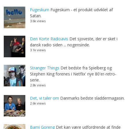
Fugeskum
Fugeskum - et produkt udviklet af
Satan.
3.6k views
Den Korte Radioavis
Det sjoveste, der er sket i
dansk radio siden ... nogensinde.
3.1k views
Stranger Things
Det bedste fra Spielberg og
Stephen King forenes i Netflix' nye 80'er-retro-
serie.
2.8k views
Det, vi taler om
Danmarks bedste sladdermagasin.
2.6k views
Bami Goreng
Det kan være udfordrende at finde