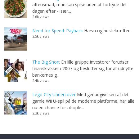
aftensmad, man kan spise uden at fortryde det
dagen efter - især...
2.6k views
Need for Speed: Payback
Hævn og hestekræfter.
2.5k views
The Big Short
En lille gruppe investorer forudser
finanskrakket i 2007 og beslutter sig for at udnytte
bankernes g...
2.4k views
Lego City Undercover
Med genudgivelsen af det
gamle Wii U-spil på de moderne platforme, har alle
nu en chance for at ople...
2.3k views