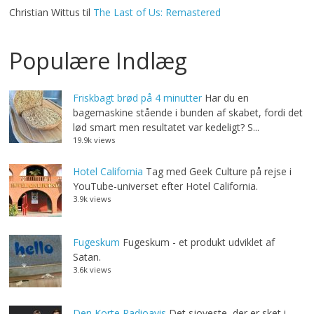
Christian Wittus
til
The Last of Us: Remastered
Populære Indlæg
Friskbagt brød på 4 minutter
Har du en
bagemaskine stående i bunden af skabet, fordi det
lød smart men resultatet var kedeligt? S...
19.9k views
Hotel California
Tag med Geek Culture på rejse i
YouTube-universet efter Hotel California.
3.9k views
Fugeskum
Fugeskum - et produkt udviklet af
Satan.
3.6k views
Den Korte Radioavis
Det sjoveste, der er sket i