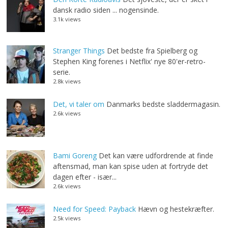
dansk radio siden ... nogensinde.
3.1k views
Stranger Things
Det bedste fra Spielberg og
Stephen King forenes i Netflix' nye 80'er-retro-
serie.
2.8k views
Det, vi taler om
Danmarks bedste sladdermagasin.
2.6k views
Bami Goreng
Det kan være udfordrende at finde
aftensmad, man kan spise uden at fortryde det
dagen efter - især...
2.6k views
Need for Speed: Payback
Hævn og hestekræfter.
2.5k views