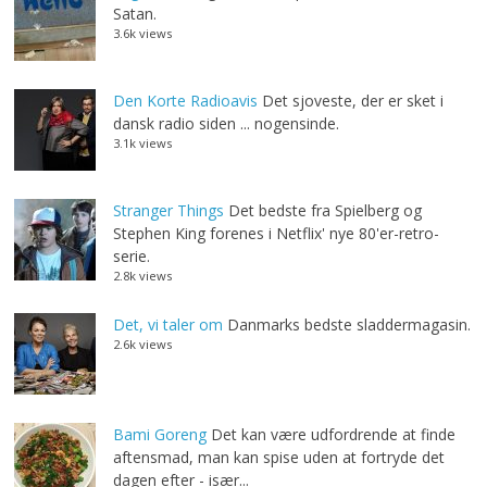
Satan.
3.6k views
Den Korte Radioavis
Det sjoveste, der er sket i
dansk radio siden ... nogensinde.
3.1k views
Stranger Things
Det bedste fra Spielberg og
Stephen King forenes i Netflix' nye 80'er-retro-
serie.
2.8k views
Det, vi taler om
Danmarks bedste sladdermagasin.
2.6k views
Bami Goreng
Det kan være udfordrende at finde
aftensmad, man kan spise uden at fortryde det
dagen efter - især...