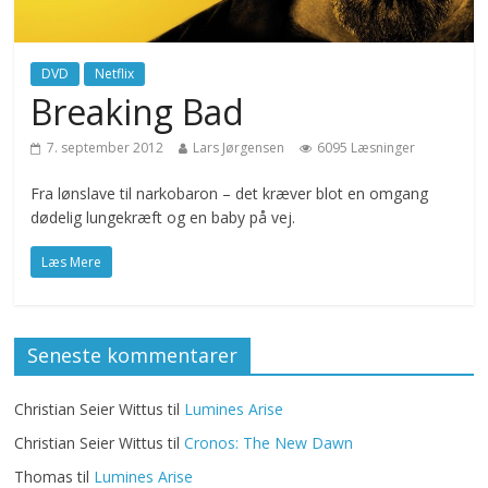
DVD
Netflix
Breaking Bad
7. september 2012
Lars Jørgensen
6095 Læsninger
Fra lønslave til narkobaron – det kræver blot en omgang
dødelig lungekræft og en baby på vej.
Læs Mere
Seneste kommentarer
Christian Seier Wittus
til
Lumines Arise
Christian Seier Wittus
til
Cronos: The New Dawn
Thomas
til
Lumines Arise