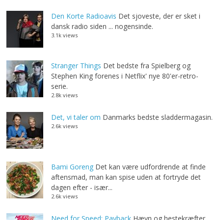
Den Korte Radioavis
Det sjoveste, der er sket i
dansk radio siden ... nogensinde.
3.1k views
Stranger Things
Det bedste fra Spielberg og
Stephen King forenes i Netflix' nye 80'er-retro-
serie.
2.8k views
Det, vi taler om
Danmarks bedste sladdermagasin.
2.6k views
Bami Goreng
Det kan være udfordrende at finde
aftensmad, man kan spise uden at fortryde det
dagen efter - især...
2.6k views
Need for Speed: Payback
Hævn og hestekræfter.