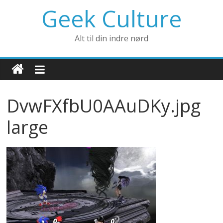
Geek Culture
Alt til din indre nørd
DvwFXfbU0AAuDKy.jpg
large