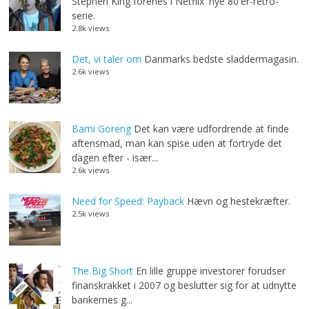
Stephen King forenes i Netflix' nye 80'er-retro-
serie.
2.8k views
Det, vi taler om
Danmarks bedste sladdermagasin.
2.6k views
Bami Goreng
Det kan være udfordrende at finde
aftensmad, man kan spise uden at fortryde det
dagen efter - især...
2.6k views
Need for Speed: Payback
Hævn og hestekræfter.
2.5k views
The Big Short
En lille gruppe investorer forudser
finanskrakket i 2007 og beslutter sig for at udnytte
bankernes g...