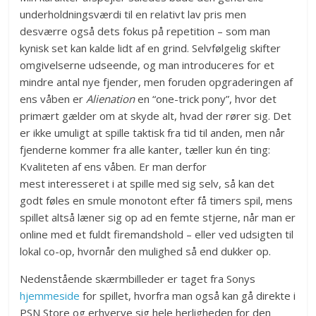
underholdningsværdi til en relativt lav pris men
desværre også dets fokus på repetition – som man
kynisk set kan kalde lidt af en grind. Selvfølgelig skifter
omgivelserne udseende, og man introduceres for et
mindre antal nye fjender, men foruden opgraderingen af
ens våben er
Alienation
en “one-trick pony”, hvor det
primært gælder om at skyde alt, hvad der rører sig. Det
er ikke umuligt at spille taktisk fra tid til anden, men når
fjenderne kommer fra alle kanter, tæller kun én ting:
Kvaliteten af ens våben. Er man derfor
mest interesseret i at spille med sig selv, så kan det
godt føles en smule monotont efter få timers spil, mens
spillet altså læner sig op ad en femte stjerne, når man er
online med et fuldt firemandshold – eller ved udsigten til
lokal co-op, hvornår den mulighed så end dukker op.
Nedenstående skærmbilleder er taget fra Sonys
hjemmeside
for spillet, hvorfra man også kan gå direkte i
PSN Store og erhverve sig hele herligheden for den