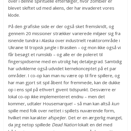
over i denne spirituelle efterfølger, hvor zombier er
blevet skiftet ud med aliens, der har invaderet vores
klode.
På den grafiske side er der også sket fremskridt, og
gennem 20 missioner strækker varierede miljøer sig fra
isnende tundra i Alaska over industrielt reaktorområde i
Ukraine til tropisk jungle i Brasilien – og mon ikke også vi
får besøgt et rumskib – og alle er de poleret til
fingerspidserne med en utrolig høj detaljegrad. Samtidig
har udviklerne også udvidet kernekonceptet på et par
områder. I co-op kan man nu være op til fire spillere, og
har man gjort sit spil åbent for fremmede, kan de dukke
op i ens spil på ethvert givent tidspunkt. Desværre er
lokal co-op ikke implementeret endnu – men det
kommer, udtaler Housemarque! – så man kan altså
kun
spille med folk over nettet i spillets nuværende form,
hvilket min karakter afspejler. Det er en ærgerlig mangel,
da jeg netop spillede
Dead Nation
lokalt en del med