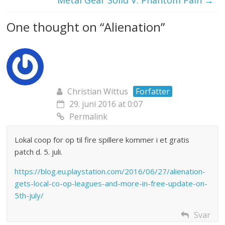
Metal Gear Solid V: Phantom Pain
→
One thought on “
Alienation
”
Christian Wittus
Forfatter
29. juni 2016 at 0:07
Permalink
Lokal coop for op til fire spillere kommer i et gratis
patch d. 5. juli.
https://blog.eu.playstation.com/2016/06/27/alienation-
gets-local-co-op-leagues-and-more-in-free-update-on-
5th-july/
Svar