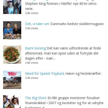
Stephen King forenes i Netflix' nye 80'er-retro-
serie.
2.8k views
Det, vi taler om
Danmarks bedste sladdermagasin.
2.6k views
Bami Goreng
Det kan være udfordrende at finde
aftensmad, man kan spise uden at fortryde det
dagen efter - især...
2.6k views
Need for Speed: Payback
Hævn og hestekræfter.
2.5k views
The Big Short
En lille gruppe investorer forudser
finanskrakket i 2007 og beslutter sig for at udnytte
bankernes g...