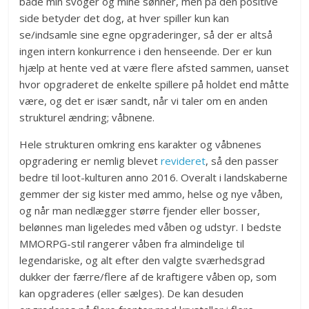
både min svoger og mine sønner, men på den positive
side betyder det dog, at hver spiller kun kan
se/indsamle sine egne opgraderinger, så der er altså
ingen intern konkurrence i den henseende. Der er kun
hjælp at hente ved at være flere afsted sammen, uanset
hvor opgraderet de enkelte spillere på holdet end måtte
være, og det er især sandt, når vi taler om en anden
strukturel ændring; våbnene.
Hele strukturen omkring ens karakter og våbnenes
opgradering er nemlig blevet
revideret
, så den passer
bedre til loot-kulturen anno 2016. Overalt i landskaberne
gemmer der sig kister med ammo, helse og nye våben,
og når man nedlægger større fjender eller bosser,
belønnes man ligeledes med våben og udstyr. I bedste
MMORPG-stil rangerer våben fra almindelige til
legendariske, og alt efter den valgte sværhedsgrad
dukker der færre/flere af de kraftigere våben op, som
kan opgraderes (eller sælges). De kan desuden