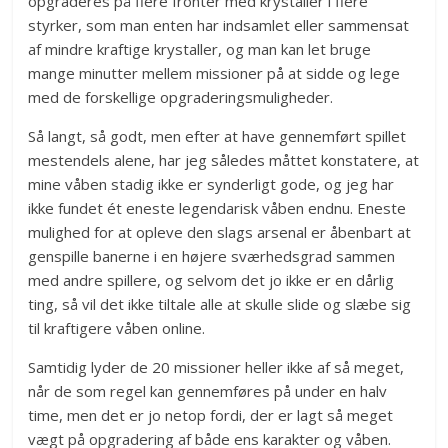
opgraderes på flere fronter med krystaller i flere
styrker, som man enten har indsamlet eller sammensat
af mindre kraftige krystaller, og man kan let bruge
mange minutter mellem missioner på at sidde og lege
med de forskellige opgraderingsmuligheder.
Så langt, så godt, men efter at have gennemført spillet
mestendels alene, har jeg således måttet konstatere, at
mine våben stadig ikke er synderligt gode, og jeg har
ikke fundet ét eneste legendarisk våben endnu. Eneste
mulighed for at opleve den slags arsenal er åbenbart at
genspille banerne i en højere sværhedsgrad sammen
med andre spillere, og selvom det jo ikke er en dårlig
ting, så vil det ikke tiltale alle at skulle slide og slæbe sig
til kraftigere våben online.
Samtidig lyder de 20 missioner heller ikke af så meget,
når de som regel kan gennemføres på under en halv
time, men det er jo netop fordi, der er lagt så meget
vægt på opgradering af både ens karakter og våben.