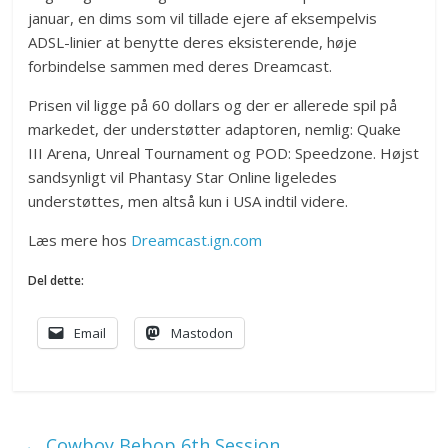
januar, en dims som vil tillade ejere af eksempelvis
ADSL-linier at benytte deres eksisterende, høje
forbindelse sammen med deres Dreamcast.
Prisen vil ligge på 60 dollars og der er allerede spil på
markedet, der understøtter adaptoren, nemlig: Quake
III Arena, Unreal Tournament og POD: Speedzone. Højst
sandsynligt vil Phantasy Star Online ligeledes
understøttes, men altså kun i USA indtil videre.
Læs mere hos
Dreamcast.ign.com
Del dette:
Email
Mastodon
←
Cowboy Bebop 6th Session