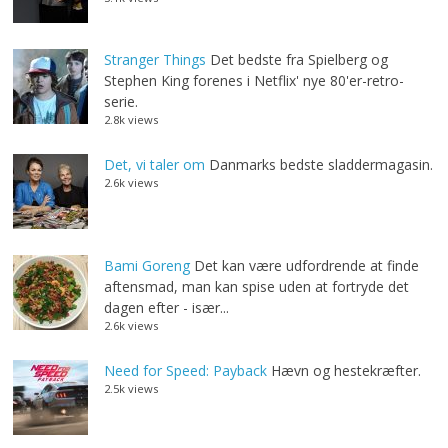
Stranger Things
Det bedste fra Spielberg og
Stephen King forenes i Netflix' nye 80'er-retro-
serie.
2.8k views
Det, vi taler om
Danmarks bedste sladdermagasin.
2.6k views
Bami Goreng
Det kan være udfordrende at finde
aftensmad, man kan spise uden at fortryde det
dagen efter - især...
2.6k views
Need for Speed: Payback
Hævn og hestekræfter.
2.5k views