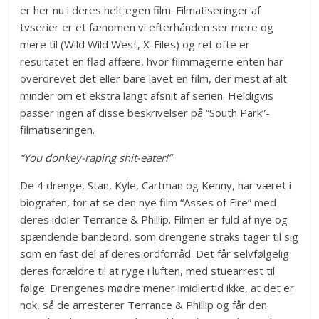
er her nu i deres helt egen film. Filmatiseringer af
tvserier er et fænomen vi efterhånden ser mere og
mere til (Wild Wild West, X-Files) og ret ofte er
resultatet en flad affære, hvor filmmagerne enten har
overdrevet det eller bare lavet en film, der mest af alt
minder om et ekstra langt afsnit af serien. Heldigvis
passer ingen af disse beskrivelser på “South Park”-
filmatiseringen.
“You donkey-raping shit-eater!”
De 4 drenge, Stan, Kyle, Cartman og Kenny, har været i
biografen, for at se den nye film “Asses of Fire” med
deres idoler Terrance & Phillip. Filmen er fuld af nye og
spændende bandeord, som drengene straks tager til sig
som en fast del af deres ordforråd. Det får selvfølgelig
deres forældre til at ryge i luften, med stuearrest til
følge. Drengenes mødre mener imidlertid ikke, at det er
nok, så de arresterer Terrance & Phillip og får den