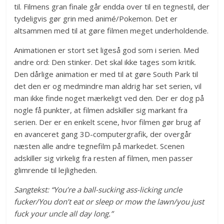
til. Filmens gran finale går endda over til en tegnestil, der
tydeligvis gør grin med animé/Pokemon. Det er
altsammen med til at gøre filmen meget underholdende.
Animationen er stort set ligeså god som i serien. Med
andre ord: Den stinker. Det skal ikke tages som kritik.
Den dårlige animation er med til at gøre South Park til
det den er og medmindre man aldrig har set serien, vil
man ikke finde noget mærkeligt ved den. Der er dog på
nogle få punkter, at filmen adskiller sig markant fra
serien. Der er en enkelt scene, hvor filmen gør brug af
en avanceret gang 3D-computergrafik, der overgår
næsten alle andre tegnefilm på markedet. Scenen
adskiller sig virkelig fra resten af filmen, men passer
glimrende til lejligheden.
Sangtekst: “You’re a ball-sucking ass-licking uncle
fucker/You don’t eat or sleep or mow the lawn/you just
fuck your uncle all day long.”