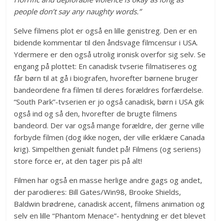
people don’t say any naughty words.”
Selve filmens plot er også en lille genistreg. Den er en
bidende kommentar til den åndsvage filmcensur i USA.
Ydermere er den også utrolig ironisk overfor sig selv. Se
engang på plottet: En canadisk tvserie filmatiseres og
får børn til at gå i biografen, hvorefter børnene bruger
bandeordene fra filmen til deres forældres forfærdelse.
“South Park”-tvserien er jo også canadisk, børn i USA gik
også ind og så den, hvorefter de brugte filmens
bandeord. Der var også mange forældre, der gerne ville
forbyde filmen (dog ikke nogen, der ville erklære Canada
krig). Simpelthen genialt fundet på! Filmens (og seriens)
store force er, at den tager pis på alt!
Filmen har også en masse herlige andre gags og andet,
der parodieres: Bill Gates/Win98, Brooke Shields,
Baldwin brødrene, canadisk accent, filmens animation og
selv en lille “Phantom Menace”- hentydning er det blevet