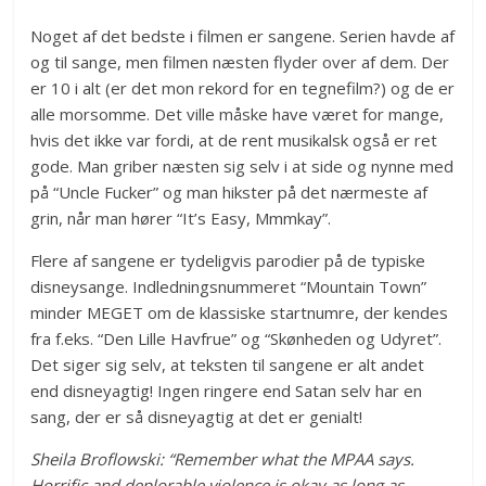
Noget af det bedste i filmen er sangene. Serien havde af
og til sange, men filmen næsten flyder over af dem. Der
er 10 i alt (er det mon rekord for en tegnefilm?) og de er
alle morsomme. Det ville måske have været for mange,
hvis det ikke var fordi, at de rent musikalsk også er ret
gode. Man griber næsten sig selv i at side og nynne med
på “Uncle Fucker” og man hikster på det nærmeste af
grin, når man hører “It’s Easy, Mmmkay”.
Flere af sangene er tydeligvis parodier på de typiske
disneysange. Indledningsnummeret “Mountain Town”
minder MEGET om de klassiske startnumre, der kendes
fra f.eks. “Den Lille Havfrue” og “Skønheden og Udyret”.
Det siger sig selv, at teksten til sangene er alt andet
end disneyagtig! Ingen ringere end Satan selv har en
sang, der er så disneyagtig at det er genialt!
Sheila Broflowski: “Remember what the MPAA says.
Horrific and deplorable violence is okay as long as