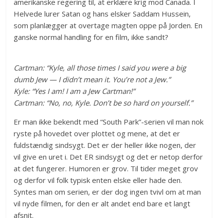
amerikanske regering til, at erklære krig mod Canada. I
Helvede lurer Satan og hans elsker Saddam Hussein,
som planlægger at overtage magten oppe på Jorden. En
ganske normal handling for en film, ikke sandt?
Cartman: “Kyle, all those times I said you were a big
dumb Jew — I didn’t mean it. You’re not a Jew.”
Kyle: “Yes I am! I am a Jew Cartman!”
Cartman: “No, no, Kyle. Don’t be so hard on yourself.”
Er man ikke bekendt med “South Park”-serien vil man nok
ryste på hovedet over plottet og mene, at det er
fuldstændig sindsygt. Det er der heller ikke nogen, der
vil give en uret i. Det ER sindsygt og det er netop derfor
at det fungerer. Humoren er grov. Til tider meget grov
og derfor vil folk typisk enten elske eller hade den.
Syntes man om serien, er der dog ingen tvivl om at man
vil nyde filmen, for den er alt andet end bare et langt
afsnit.