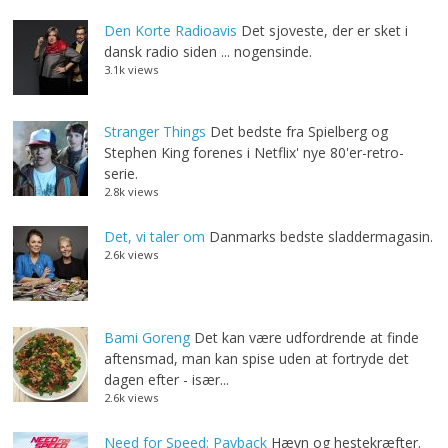
Den Korte Radioavis
Det sjoveste, der er sket i
dansk radio siden ... nogensinde.
3.1k views
Stranger Things
Det bedste fra Spielberg og
Stephen King forenes i Netflix' nye 80'er-retro-
serie.
2.8k views
Det, vi taler om
Danmarks bedste sladdermagasin.
2.6k views
Bami Goreng
Det kan være udfordrende at finde
aftensmad, man kan spise uden at fortryde det
dagen efter - især...
2.6k views
Need for Speed: Payback
Hævn og hestekræfter.