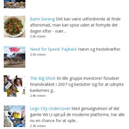
Bami Goreng
Det kan være udfordrende at finde
aftensmad, man kan spise uden at fortryde det
dagen efter - især...
2.6k views
Need for Speed: Payback
Hævn og hestekræfter.
2.5k views
The Big Short
En lille gruppe investorer forudser
finanskrakket i 2007 og beslutter sig for at udnytte
bankernes g...
2.4k views
Lego City Undercover
Med genudgivelsen af det
gamle Wii U-spil på de moderne platforme, har alle
nu en chance for at ople...
2.3k views