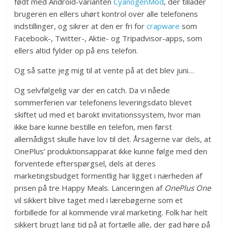
født med Android-varianten
CyanogenMod
, der tillader
brugeren en ellers uhørt kontrol over alle telefonens
indstillinger, og sikrer at den er fri for
crapware
som
Facebook-, Twitter-, Aktie- og Tripadvisor-apps, som
ellers altid fylder op på ens telefon.
Og så satte jeg mig til at vente på at det blev juni…
Og selvfølgelig var der en catch. Da vi nåede
sommerferien var telefonens leveringsdato blevet
skiftet ud med et barokt invitationssystem, hvor man
ikke bare kunne bestille en telefon, men først
allernådigst skulle have lov til det. Årsagerne var dels, at
OnePlus’ produktionsapparat ikke kunne følge med den
forventede efterspørgsel, dels at deres
marketingsbudget formentlig har ligget i nærheden af
prisen på tre Happy Meals. Lanceringen af
OnePlus One
vil sikkert blive taget med i lærebøgerne som et
forbillede for al kommende viral marketing. Folk har helt
sikkert brugt lang tid på at fortælle alle, der gad høre på