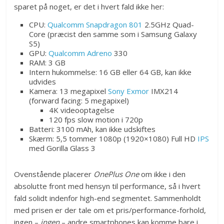
sparet på noget, er det i hvert fald ikke her:
CPU:
Qualcomm Snapdragon 801
2.5GHz Quad-
Core (præcist den samme som i Samsung Galaxy
S5)
GPU:
Qualcomm Adreno
330
RAM: 3 GB
Intern hukommelse: 16 GB eller 64 GB, kan ikke
udvides
Kamera: 13 megapixel
Sony Exmor
IMX214
(forward facing: 5 megapixel)
4K videooptagelse
120 fps slow motion i 720p
Batteri: 3100 mAh, kan ikke udskiftes
Skærm: 5,5 tommer 1080p (1920×1080) Full HD
IPS
med Gorilla Glass 3
Ovenstående placerer
OnePlus One
om ikke i den
absolutte front med hensyn til performance, så i hvert
fald solidt indenfor high-end segmentet. Sammenholdt
med prisen er der tale om et pris/performance-forhold,
ingen –
ingen
– andre smartphones kan komme bare i