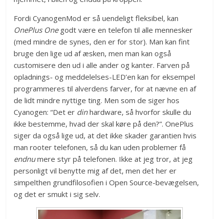
Fordi CyanogenMod er så uendeligt fleksibel, kan
OnePlus One
godt være en telefon til alle mennesker
(med mindre de synes, den er for stor). Man kan fint
bruge den lige ud af æsken, men man kan også
customisere den ud i alle ander og kanter. Farven på
opladnings- og meddelelses-LED’en kan for eksempel
programmeres til alverdens farver, for at nævne en af
de lidt mindre nyttige ting. Men som de siger hos
Cyanogen: “Det er
din
hardware, så hvorfor skulle du
ikke bestemme, hvad der skal køre på den?”. OnePlus
siger da også lige ud, at det ikke skader garantien hvis
man rooter telefonen, så du kan uden problemer få
endnu
mere styr på telefonen. Ikke at jeg tror, at jeg
personligt vil benytte mig af det, men det her er
simpelthen grundfilosofien i Open Source-bevægelsen,
og det er smukt i sig selv.