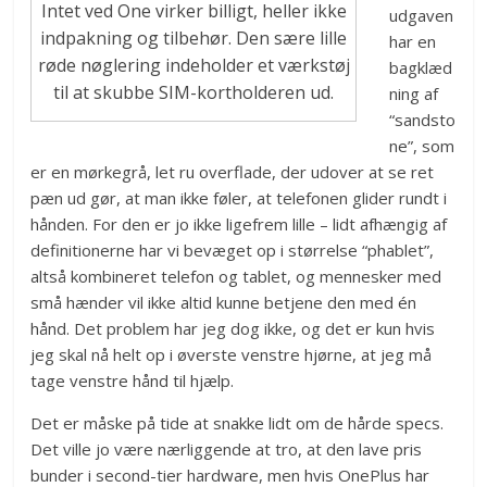
Intet ved One virker billigt, heller ikke
udgaven
indpakning og tilbehør. Den sære lille
har en
røde nøglering indeholder et værkstøj
bagklæd
til at skubbe SIM-kortholderen ud.
ning af
“sandsto
ne”, som
er en mørkegrå, let ru overflade, der udover at se ret
pæn ud gør, at man ikke føler, at telefonen glider rundt i
hånden. For den er jo ikke ligefrem lille – lidt afhængig af
definitionerne har vi bevæget op i størrelse “phablet”,
altså kombineret telefon og tablet, og mennesker med
små hænder vil ikke altid kunne betjene den med én
hånd. Det problem har jeg dog ikke, og det er kun hvis
jeg skal nå helt op i øverste venstre hjørne, at jeg må
tage venstre hånd til hjælp.
Det er måske på tide at snakke lidt om de hårde specs.
Det ville jo være nærliggende at tro, at den lave pris
bunder i second-tier hardware, men hvis OnePlus har