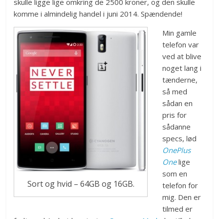
skulle ligge lige omkring de 2500 kroner, og den skulle
komme i almindelig handel i juni 2014. Spændende!
Min gamle
telefon var
ved at blive
noget lang i
tænderne,
så med
sådan en
pris for
sådanne
specs, lød
OnePlus
One
lige
som en
Sort og hvid – 64GB og 16GB.
telefon for
mig. Den er
tilmed er