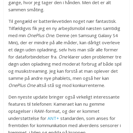
gange, hvor jeg tager den i hånden. Men det er alt
sammen småting.
Til gengæld er batterilevetiden noget nær fantastisk.
Tilfældigvis fik jeg en ny arbejdsmobil næsten samtidig
med min
OnePlus One
. Denne (en Samsung Galaxy S4
Mini), der er mindre på alle måder, kan dårligt overleve
et døgn uden opladning, selv hvis man slår alle former
for dataforbindelser fra.
One
klarer uden problemer tre
døgn uden opladning med moderat forbrug af både spil
og musikstreaming. Jeg kan forstå at man oplever det
samme på andre nye phablets, men også her kan
OnePlus One
altså stå sig mod konkurrenterne.
Den nyeste update bringer også virkeligt interessante
features til telefonen: Kameraet kan nu gemme
optagelser i RAW-format, og der er kommet
understøttelse for
ANT+
standarden, som anses for
fremtiden for kommunikation med alverdens sensorer i
hjemmet, i bilen og endda på kroppen.