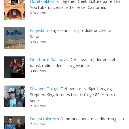
Hotel California
Tag med Geek Culture på rejse i
YouTube-universet efter Hotel California.
3.9k views
Fugeskum
Fugeskum - et produkt udviklet af
Satan.
3.6k views
Den Korte Radioavis
Det sjoveste, der er sket i
dansk radio siden ... nogensinde.
3.1k views
Stranger Things
Det bedste fra Spielberg og
Stephen King forenes i Netflix' nye 80'er-retro-
serie.
2.8k views
Det, vi taler om
Danmarks bedste sladdermagasin.
2.6k views