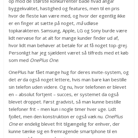
op mod de største konkurrenter både hvad angår
byggekvalitet, hastighed og features, men til en pris
hvor de fleste kan være med, og hvor der egentlig ikke
er en finger at sætte på noget,
må
udløse
topkarakteren. Samsung, Apple, LG og Sony burde være
lidt nervøse for at alt for mange kunder finder ud af,
hvor lidt man behøver at betale for at få noget top-grej.
Personligt har jeg sjældent været så tilfreds med et køb
som med
OnePlus One
.
OnePlus har fået mange hug for deres invite-system, og
det
er
da også noget lettere, hvis man bare kan bestille
sin telefon uden videre. Og nu, hvor telefonen er blevet
en – absolut fortjent – succes, er systemet da også
blevet droppet. Først gradvist, så man kunne bestille
telefoner frit – men kun i nogle timer hver uge. Lidt
fjollet, men den konstruktion er også væk nu.
OnePlus
One
er endelig blevet frit tilgængelig for enhver, der
kunne tænke sig en fremragende smartphone til en