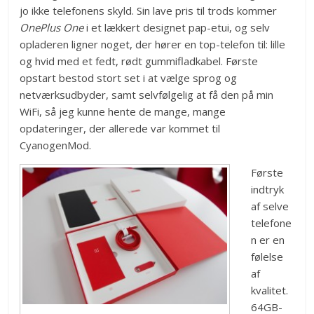
jo ikke telefonens skyld. Sin lave pris til trods kommer
OnePlus One
i et lækkert designet pap-etui, og selv
opladeren ligner noget, der hører en top-telefon til: lille
og hvid med et fedt, rødt gummifladkabel. Første
opstart bestod stort set i at vælge sprog og
netværksudbyder, samt selvfølgelig at få den på min
WiFi, så jeg kunne hente de mange, mange
opdateringer, der allerede var kommet til
CyanogenMod.
Første
indtryk
af selve
telefone
n er en
følelse
af
kvalitet.
64GB-