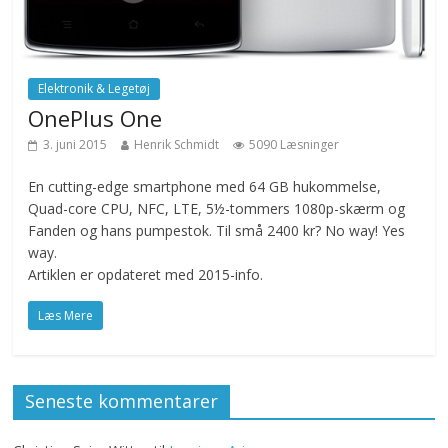
Elektronik & Legetøj
OnePlus One
3. juni 2015
Henrik Schmidt
5090 Læsninger
En cutting-edge smartphone med 64 GB hukommelse,
Quad-core CPU, NFC, LTE, 5½-tommers 1080p-skærm og
Fanden og hans pumpestok. Til små 2400 kr? No way! Yes
way.
Artiklen er opdateret med 2015-info.
Læs Mere
Seneste kommentarer