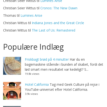
Christian Seier Wittus
til
Lumines Arise
Christian Seier Wittus
til
Cronos: The New Dawn
Thomas
til
Lumines Arise
Christian Wittus
til
Indiana Jones and the Great Circle
Christian Wittus
til
The Last of Us: Remastered
Populære Indlæg
Friskbagt brød på 4 minutter
Har du en
bagemaskine stående i bunden af skabet, fordi det
lød smart men resultatet var kedeligt? S...
19.8k views
Hotel California
Tag med Geek Culture på rejse i
YouTube-universet efter Hotel California.
3.9k views