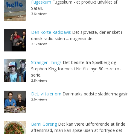
Fugeskum
Fugeskum - et produkt udviklet af
Satan.
3.6k views
Den Korte Radioavis
Det sjoveste, der er sket i
dansk radio siden ... nogensinde.
3.1k views
Stranger Things
Det bedste fra Spielberg og
Stephen King forenes i Netflix' nye 80'er-retro-
serie.
2.8k views
Det, vi taler om
Danmarks bedste sladdermagasin.
2.6k views
Bami Goreng
Det kan være udfordrende at finde
aftensmad, man kan spise uden at fortryde det