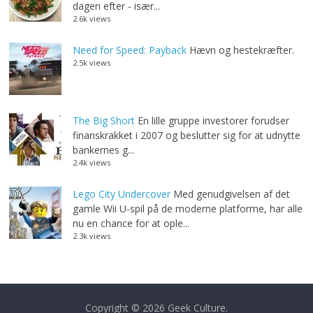
dagen efter - især...
2.6k views
Need for Speed: Payback
Hævn og hestekræfter.
2.5k views
The Big Short
En lille gruppe investorer forudser
finanskrakket i 2007 og beslutter sig for at udnytte
bankernes g...
2.4k views
Lego City Undercover
Med genudgivelsen af det
gamle Wii U-spil på de moderne platforme, har alle
nu en chance for at ople...
2.3k views
Copyright © 2026
Geek Culture
.