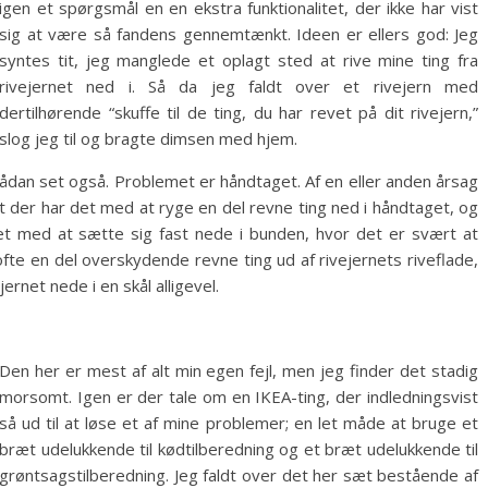
igen et spørgsmål en en ekstra funktionalitet, der ikke har vist
sig at være så fandens gennemtænkt. Ideen er ellers god: Jeg
syntes tit, jeg manglede et oplagt sted at rive mine ting fra
rivejernet ned i. Så da jeg faldt over et rivejern med
dertilhørende “skuffe til de ting, du har revet på dit rivejern,”
slog jeg til og bragte dimsen med hjem.
 sådan set også. Problemet er håndtaget. Af en eller anden årsag
at der har det med at ryge en del revne ting ned i håndtaget, og
et med at sætte sig fast nede i bunden, hvor det er svært at
te en del overskydende revne ting ud af rivejernets riveflade,
ernet nede i en skål alligevel.
Den her er mest af alt min egen fejl, men jeg finder det stadig
morsomt. Igen er der tale om en IKEA-ting, der indledningsvist
så ud til at løse et af mine problemer; en let måde at bruge et
bræt udelukkende til kødtilberedning og et bræt udelukkende til
grøntsagstilberedning. Jeg faldt over det her sæt bestående af