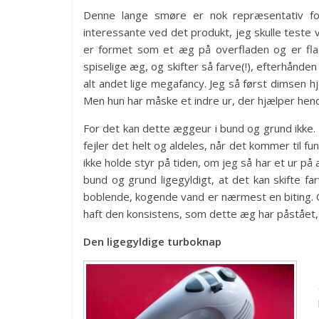
Denne lange smøre er nok repræsentativ f
interessante ved det produkt, jeg skulle teste v
er formet som et æg på overfladen og er fl
spiselige æg, og skifter så farve(!), efterhån
alt andet lige megafancy. Jeg så først dimsen 
Men hun har måske et indre ur, der hjælper hend
For det kan dette æggeur i bund og grund ikke. F
fejler det helt og aldeles, når det kommer til fun
ikke holde styr på tiden, om jeg så har et ur på 
bund og grund ligegyldigt, at det kan skifte fa
boblende, kogende vand er nærmest en biting. 
haft den konsistens, som dette æg har påstået, d
Den ligegyldige turboknap