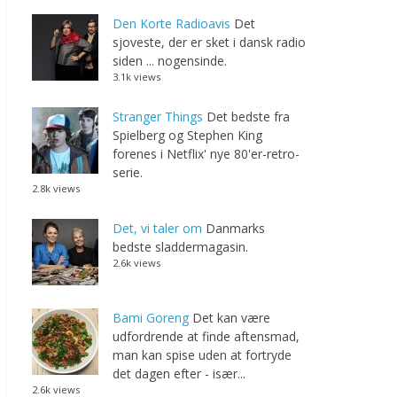
Den Korte Radioavis
Det
sjoveste, der er sket i dansk radio
siden ... nogensinde.
3.1k views
Stranger Things
Det bedste fra
Spielberg og Stephen King
forenes i Netflix' nye 80'er-retro-
serie.
2.8k views
Det, vi taler om
Danmarks
bedste sladdermagasin.
2.6k views
Bami Goreng
Det kan være
udfordrende at finde aftensmad,
man kan spise uden at fortryde
det dagen efter - især...
2.6k views