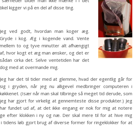
se særheder bider man ikke mærke i i det
el kigger vi på en del af disse ting.
Jeg ved godt, hvordan man koger æg.
Gryde i kog. Æg i kogende vand. Vente
mellem to og tyve minutter alt afhængigt
af, hvor kogt et æg man ønsker, og det er
sådan cirka det. Selve ventetiden har det
dog med at overmande mig.
Jeg har det til tider med at glemme, hvad der egentlig går for
sig i gryden, når jeg nu alligevel medbringer computeren i
køkkenet. (Især når man skal tilbringe så meget tid derude, som
jeg har gjort for virkelig at gennemteste disse produkter.) Jeg
har fundet ud af, at det ikke engang er nok for mig at notere
ge efter klokken i ny og næ. Der skal mere til for at hive mig
i tidens løb gjort brug af diverse former for ringeklokker for at