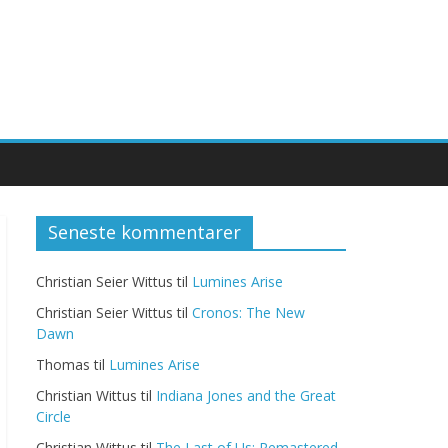
Seneste kommentarer
Christian Seier Wittus
til
Lumines Arise
Christian Seier Wittus
til
Cronos: The New
Dawn
Thomas
til
Lumines Arise
Christian Wittus
til
Indiana Jones and the Great
Circle
Christian Wittus
til
The Last of Us: Remastered