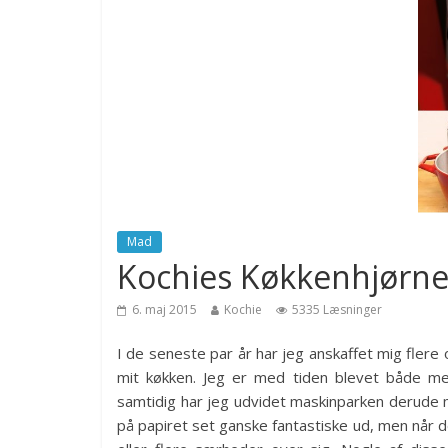
Mad
Kochies Køkkenhjørn
6. maj 2015
Kochie
5335 Læsninger
I de seneste par år har jeg anskaffet mig flere 
mit køkken. Jeg er med tiden blevet både me
samtidig har jeg udvidet maskinparken derude m
på papiret set ganske fantastiske ud, men når d