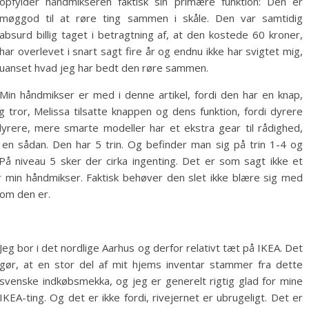
opfylder håndmikseren faktisk sin primære funktion: Den er
møggod til at røre ting sammen i skåle. Den var samtidig
absurd billig taget i betragtning af, at den kostede 60 kroner,
har overlevet i snart sagt fire år og endnu ikke har svigtet mig,
uanset hvad jeg har bedt den røre sammen.
Min håndmikser er med i denne artikel, fordi den har en knap,
 tror, Melissa tilsatte knappen og dens funktion, fordi dyrere
rere, mere smarte modeller har et ekstra gear til rådighed,
en sådan. Den har 5 trin. Og befinder man sig på trin 1-4 og
På niveau 5 sker der cirka ingenting. Det er som sagt ikke et
or min håndmikser. Faktisk behøver den slet ikke blære sig med
som den er.
Jeg bor i det nordlige Aarhus og derfor relativt tæt på IKEA. Det
gør, at en stor del af mit hjems inventar stammer fra dette
svenske indkøbsmekka, og jeg er generelt rigtig glad for mine
IKEA-ting. Og det er ikke fordi, rivejernet er ubrugeligt. Det er