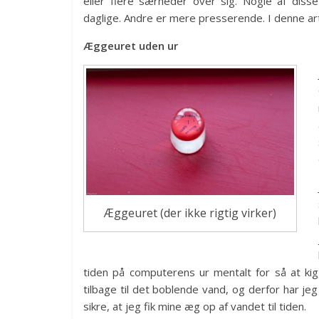
eller flere særheder over sig. Nogle af dis
daglige. Andre er mere presserende. I denne artik
Æggeuret uden ur
Æggeuret (der ikke rigtig virker)
tiden på computerens ur mentalt for så at kig
tilbage til det boblende vand, og derfor har jeg 
sikre, at jeg fik mine æg op af vandet til tiden.