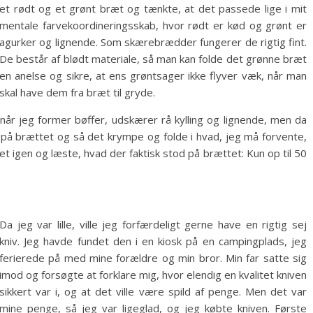
et rødt og et grønt bræt og tænkte, at det passede lige i mit
mentale farvekoordineringsskab, hvor rødt er kød og grønt er
agurker og lignende. Som skærebrædder fungerer de rigtig fint.
De består af blødt materiale, så man kan folde det grønne bræt
en anelse og sikre, at ens grøntsager ikke flyver væk, når man
skal have dem fra bræt til gryde.
når jeg former bøffer, udskærer rå kylling og lignende, men da
 på brættet og så det krympe og folde i hvad, jeg må forvente,
t igen og læste, hvad der faktisk stod på brættet: Kun op til 50
Da jeg var lille, ville jeg forfærdeligt gerne have en rigtig sej
kniv. Jeg havde fundet den i en kiosk på en campingplads, jeg
ferierede på med mine forældre og min bror. Min far satte sig
imod og forsøgte at forklare mig, hvor elendig en kvalitet kniven
sikkert var i, og at det ville være spild af penge. Men det var
mine penge, så jeg var ligeglad, og jeg købte kniven. Første