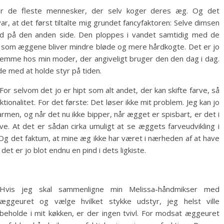
or de fleste mennesker, der selv koger deres æg. Og det
ar, at det først tiltalte mig grundet fancyfaktoren: Selve dimsen
ad på den anden side. Den ploppes i vandet samtidig med de
den som æggene bliver mindre bløde og mere hårdkogte. Det er jo
hjemme hos min moder, der angiveligt bruger den den dag i dag.
e med at holde styr på tiden.
or selvom det jo er hipt som alt andet, der kan skifte farve, så
ktionalitet. For det første: Det løser ikke mit problem. Jeg kan jo
armen, og når det nu ikke bipper, når ægget er spisbart, er det i
rve. At det er sådan cirka umuligt at se æggets farveudvikling i
Og det faktum, at mine æg ikke har været i nærheden af at have
et er jo blot endnu en pind i dets ligkiste.
Hvis jeg skal sammenligne min Melissa-håndmikser med
æggeuret og vælge hvilket stykke udstyr, jeg helst ville
beholde i mit køkken, er der ingen tvivl. For modsat æggeuret