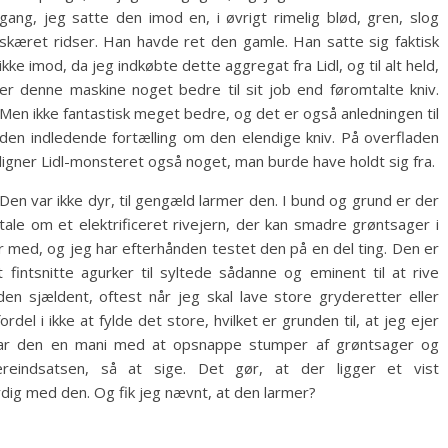
gang, jeg satte den imod en, i øvrigt rimelig blød, gren, slog
skæret ridser. Han havde ret den gamle. Han satte sig faktisk
ikke imod, da jeg indkøbte dette aggregat fra Lidl, og til alt held,
er denne maskine noget bedre til sit job end føromtalte kniv.
Men ikke fantastisk meget bedre, og det er også anledningen til
den indledende fortælling om den elendige kniv. På overfladen
ligner Lidl-monsteret også noget, man burde have holdt sig fra.
Den var ikke dyr, til gengæld larmer den. I bund og grund er der
tale om et elektrificeret rivejern, der kan smadre grøntsager i
r med, og jeg har efterhånden testet den på en del ting. Den er
at fintsnitte agurker til syltede sådanne og eminent til at rive
den sjældent, oftest når jeg skal lave store gryderetter eller
el i ikke at fylde det store, hvilket er grunden til, at jeg ejer
har den en mani med at opsnappe stumper af grøntsager og
eindsatsen, så at sige. Det gør, at der ligger et vist
dig med den. Og fik jeg nævnt, at den larmer?