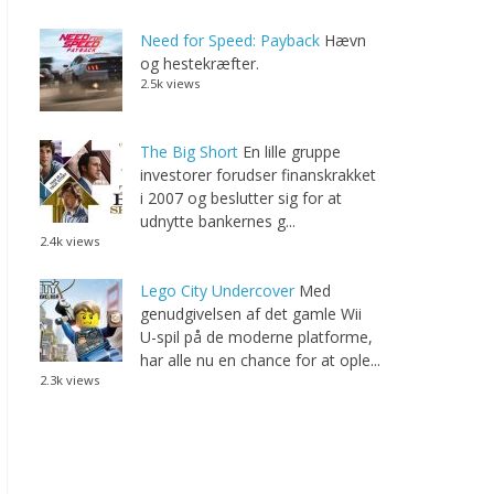
Need for Speed: Payback
Hævn
og hestekræfter.
2.5k views
The Big Short
En lille gruppe
investorer forudser finanskrakket
i 2007 og beslutter sig for at
udnytte bankernes g...
2.4k views
Lego City Undercover
Med
genudgivelsen af det gamle Wii
U-spil på de moderne platforme,
har alle nu en chance for at ople...
2.3k views