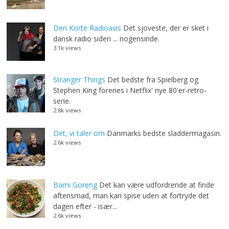
Den Korte Radioavis
Det sjoveste, der er sket i
dansk radio siden ... nogensinde.
3.1k views
Stranger Things
Det bedste fra Spielberg og
Stephen King forenes i Netflix' nye 80'er-retro-
serie.
2.8k views
Det, vi taler om
Danmarks bedste sladdermagasin.
2.6k views
Bami Goreng
Det kan være udfordrende at finde
aftensmad, man kan spise uden at fortryde det
dagen efter - især...
2.6k views