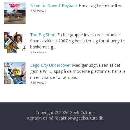
Need for Speed: Payback
Hævn og hestekræfter.
2.5k views
The Big Short
En lille gruppe investorer forudser
finanskrakket i 2007 og beslutter sig for at udnytte
bankernes g...
2.4k views
Lego City Undercover
Med genudgivelsen af det
gamle Wii U-spil på de moderne platforme, har alle
nu en chance for at ople...
2.3k views
Copyright © 2026
Geek Culture
.
Kontakt os på
redaktion@geekculture.dk