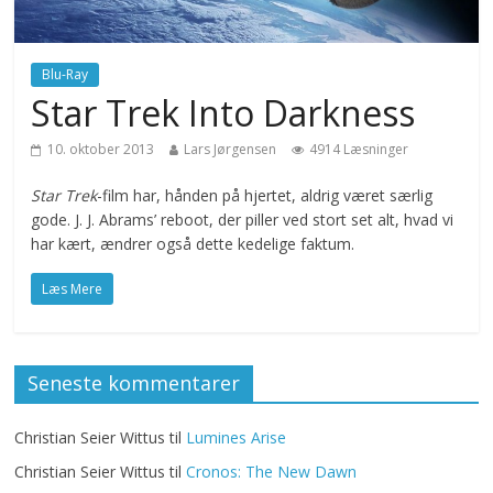
Blu-Ray
Star Trek Into Darkness
10. oktober 2013
Lars Jørgensen
4914 Læsninger
Star Trek
-film har, hånden på hjertet, aldrig været særlig
gode. J. J. Abrams’ reboot, der piller ved stort set alt, hvad vi
har kært, ændrer også dette kedelige faktum.
Læs Mere
Seneste kommentarer
Christian Seier Wittus
til
Lumines Arise
Christian Seier Wittus
til
Cronos: The New Dawn