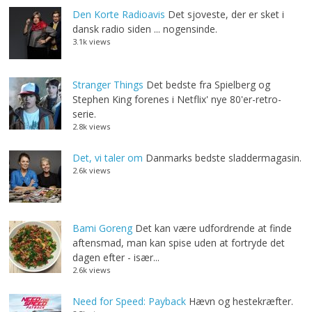
Den Korte Radioavis
Det sjoveste, der er sket i
dansk radio siden ... nogensinde.
3.1k views
Stranger Things
Det bedste fra Spielberg og
Stephen King forenes i Netflix' nye 80'er-retro-
serie.
2.8k views
Det, vi taler om
Danmarks bedste sladdermagasin.
2.6k views
Bami Goreng
Det kan være udfordrende at finde
aftensmad, man kan spise uden at fortryde det
dagen efter - især...
2.6k views
Need for Speed: Payback
Hævn og hestekræfter.