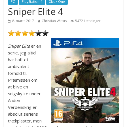
PC
PlayStation 4
Xbox One
Sniper Elite 4
8. marts 2017
Christian Wittus
5472 Læsninger
Sniper Elite
er en
serie, jeg altid
har haft et
ambivalent
forhold til.
Præmissen om
at blive en
snigskytte under
Anden
Verdenskrig er
absolut seriens
trækplaster, men