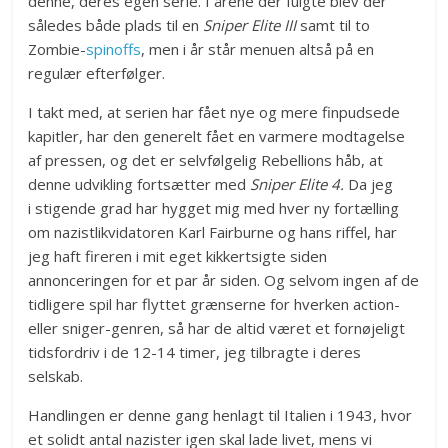
denne, deres egen serie. I årene der fulgte blev der
således både plads til en
Sniper Elite III
samt til to
Zombie-
spinoffs
, men i år står menuen altså på en
regulær efterfølger.
I takt med, at serien har fået nye og mere finpudsede
kapitler, har den generelt fået en varmere modtagelse
af pressen, og det er selvfølgelig Rebellions håb, at
denne udvikling fortsætter med
Sniper Elite 4.
Da jeg
i stigende grad har hygget mig med hver ny fortælling
om nazistlikvidatoren Karl Fairburne og hans riffel, har
jeg haft fireren i mit eget kikkertsigte siden
annonceringen for et par år siden. Og selvom ingen af de
tidligere spil har flyttet grænserne for hverken action-
eller sniger-genren, så har de altid været et fornøjeligt
tidsfordriv i de 12-14 timer, jeg tilbragte i deres
selskab.
Handlingen er denne gang henlagt til Italien i 1943, hvor
et solidt antal nazister igen skal lade livet, mens vi