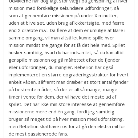
Udviklerne har dog lagt stor vægt på genspilning af hver
mission med forskellige sekundære udfordringer, så
som at gennemføre missionen på under X minutter,
uden at blive set, uden brug af kikkertsigte, med færre
end X dræbte m.v.. Da flere af dem er umulige at klare i
samme omgang, vil man altså let kunne spille hver
mission mindst tre gange for at få det hele med. Spillet
husker samtidig, hvad du har indsamlet, så du kan altid
genspille missionen og gå målrettet efter de fjender
eller udfordringer, du mangler. Rebellion har også
implementeret en større opgraderingsstruktur for hvert
enkelt våben, såfremt man dræber et stort antal fjender
på bestemte måder, så der er altså mange, mange
timer i vente for dem, der vil have det meste ud af
spillet. Det har ikke min store interesse at gennemføre
missionerne mere end én gang, fordi jeg samtidig
bruger så meget tid på hver mission med udforskning,
men Rebellion skal have ros for at gå den ekstra mil for
de mest passionerede fans.