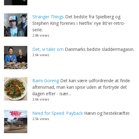
Stranger Things
Det bedste fra Spielberg og
Stephen King forenes i Netflix' nye 80'er-retro-
serie.
2.8k views
Det, vi taler om
Danmarks bedste sladdermagasin.
2.6k views
Bami Goreng
Det kan være udfordrende at finde
aftensmad, man kan spise uden at fortryde det
dagen efter - især...
2.6k views
Need for Speed: Payback
Hævn og hestekræfter.
2.5k views