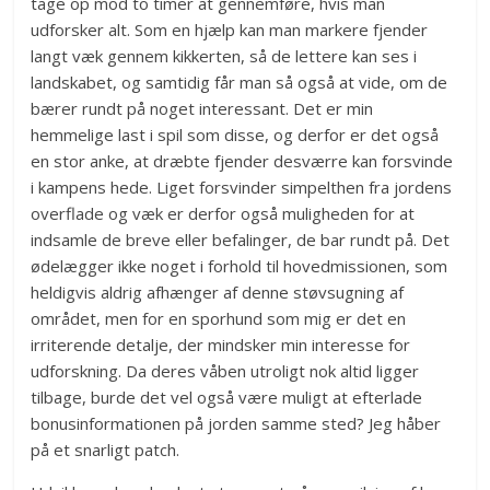
tage op mod to timer at gennemføre, hvis man
udforsker alt. Som en hjælp kan man markere fjender
langt væk gennem kikkerten, så de lettere kan ses i
landskabet, og samtidig får man så også at vide, om de
bærer rundt på noget interessant. Det er min
hemmelige last i spil som disse, og derfor er det også
en stor anke, at dræbte fjender desværre kan forsvinde
i kampens hede. Liget forsvinder simpelthen fra jordens
overflade og væk er derfor også muligheden for at
indsamle de breve eller befalinger, de bar rundt på. Det
ødelægger ikke noget i forhold til hovedmissionen, som
heldigvis aldrig afhænger af denne støvsugning af
området, men for en sporhund som mig er det en
irriterende detalje, der mindsker min interesse for
udforskning. Da deres våben utroligt nok altid ligger
tilbage, burde det vel også være muligt at efterlade
bonusinformationen på jorden samme sted? Jeg håber
på et snarligt patch.