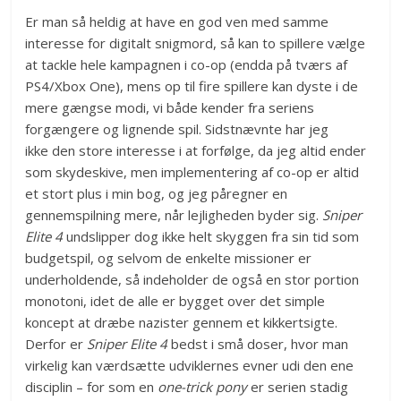
Er man så heldig at have en god ven med samme
interesse for digitalt snigmord, så kan to spillere vælge
at tackle hele kampagnen i co-op (endda på tværs af
PS4/Xbox One), mens op til fire spillere kan dyste i de
mere gængse modi, vi både kender fra seriens
forgængere og lignende spil. Sidstnævnte har jeg
ikke den store interesse i at forfølge, da jeg altid ender
som skydeskive, men implementering af co-op er altid
et stort plus i min bog, og jeg påregner en
gennemspilning mere, når lejligheden byder sig.
Sniper
Elite 4
undslipper dog ikke helt skyggen fra sin tid som
budgetspil, og selvom de enkelte missioner er
underholdende, så indeholder de også en stor portion
monotoni, idet de alle er bygget over det simple
koncept at dræbe nazister gennem et kikkertsigte.
Derfor er
Sniper Elite 4
bedst i små doser, hvor man
virkelig kan værdsætte udviklernes evner udi den ene
disciplin – for som en
one-trick pony
er serien stadig