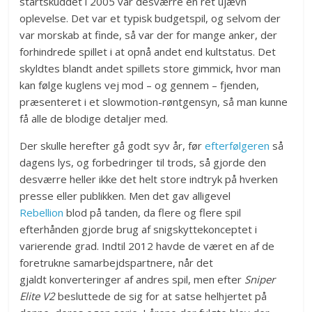
startskuddet i 2005 var desværre en ret ujævn
oplevelse. Det var et typisk budgetspil, og selvom der
var morskab at finde, så var der for mange anker, der
forhindrede spillet i at opnå andet end kultstatus. Det
skyldtes blandt andet spillets store gimmick, hvor man
kan følge kuglens vej mod – og gennem – fjenden,
præsenteret i et slowmotion-røntgensyn, så man kunne
få alle de blodige detaljer med.
Der skulle herefter gå godt syv år, før
efterfølgeren
så
dagens lys, og forbedringer til trods, så gjorde den
desværre heller ikke det helt store indtryk på hverken
presse eller publikken. Men det gav alligevel
Rebellion
blod på tanden, da flere og flere spil
efterhånden gjorde brug af snigskyttekonceptet i
varierende grad. Indtil 2012 havde de været en af de
foretrukne samarbejdspartnere, når det
gjaldt konverteringer af andres spil, men efter
Sniper
Elite V2
besluttede de sig for at satse helhjertet på