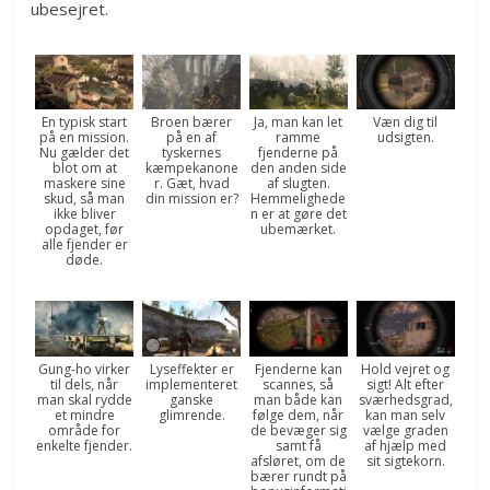
ubesejret.
En typisk start
Broen bærer
Ja, man kan let
Væn dig til
på en mission.
på en af
ramme
udsigten.
Nu gælder det
tyskernes
fjenderne på
blot om at
kæmpekanone
den anden side
maskere sine
r. Gæt, hvad
af slugten.
skud, så man
din mission er?
Hemmelighede
ikke bliver
n er at gøre det
opdaget, før
ubemærket.
alle fjender er
døde.
Gung-ho virker
Lyseffekter er
Fjenderne kan
Hold vejret og
til dels, når
implementeret
scannes, så
sigt! Alt efter
man skal rydde
ganske
man både kan
sværhedsgrad,
et mindre
glimrende.
følge dem, når
kan man selv
område for
de bevæger sig
vælge graden
enkelte fjender.
samt få
af hjælp med
afsløret, om de
sit sigtekorn.
bærer rundt på