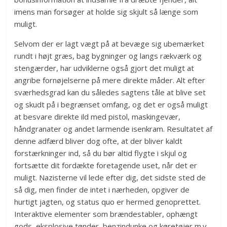
imens man forsøger at holde sig skjult så længe som
muligt.
Selvom der er lagt vægt på at bevæge sig ubemærket
rundt i højt græs, bag bygninger og langs rækværk og
stengærder, har udviklerne også gjort det muligt at
angribe fornøjelserne på mere direkte måder. Alt efter
sværhedsgrad kan du således sagtens tåle at blive set
og skudt på i begrænset omfang, og det er også muligt
at besvare direkte ild med pistol, maskingevær,
håndgranater og andet larmende isenkram. Resultatet af
denne adfærd bliver dog ofte, at der bliver kaldt
forstærkninger ind, så du bør altid flygte i skjul og
fortsætte dit fordækte foretagende uset, når det er
muligt. Nazisterne vil lede efter dig, det sidste sted de
så dig, men finder de intet i nærheden, opgiver de
hurtigt jagten, og status quo er hermed genoprettet.
Interaktive elementer som brændestabler, ophængt
gods, eksplosive tønder, benzindunke og køretøjer m.v.