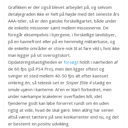
Grafikken er der også blevet arbejdet på, og selvom
detaljegraden ikke er helt på højde med det seneste års
AAA-titler, så er den ganske forskelligartet, både under
de enkelte missioner samt mellem missionerne. De
foregår eksempelvis i bjergene, i forskellige landsbyer,
på en havnefront eller på en hemmelig militærbase, og
de enkelte områder er store nok til at fare vild i, hvis ikke
man kigger på sit oversigtskort.
Opdateringshastigheden er
forsøgt
holdt i nærheden af
de 60 fps (på PS4 Pro), men den ligger oftest og
svinger et sted mellem 40-50 fps alt efter kaosset
omkring én, så teknisk set er
Sniper Elite 4
stadig en
smule ujævn i kanterne. AI’en er klart forbedret, men
under nærkampe krakelerer overfladen lidt, idet
fjenderne godt kan løbe forvirret rundt om én uden
rigtig at vide, hvad de skal gøre. Men aldrig har serien
altså været tættere på sine konkurrenter end nu, og det
er bestemt en positiv udvikling.