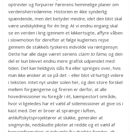
optrevler og forpurrer Førerens hemmelige planer om
verdensherredømme. Historien er ikke synderlig
spændende, men det betyder mindre, idet den blot skal
være undskyldning for én ting: At vi endnu engang skal
se en verden i krig igennem et kikkertsigte, affyre våben
i slowmotion for derefter at følge kuglernes rejse
gennem de stakkels tyskeres indvolde via røntgensyn.
Dette har alle dage været seriens
claim to fame
, og den
del er kun blevet endnu mere grafisk udpenslet med
tiden. Det kan heldigvis slås fra eller springes over, hvis
man ikke ønsker at se på det – eller blot vil hurtigt videre
i teksten. Intet nyt under solen her, og den store forskel
mellem forgængerne og fireren er derfor, at alle
hovedmissioner nu foregår i ét, kæmpestort område,
hvor vi ligeledes har et væld af sidemissioner at give os i
kast med. Der er broer at sprænge i luften,
antiluftskytsprojektører at slukke, generaler at
snigmyrde, nedskudte piloter at redde og et væld af
bonusinformation at indsamle fra dræbte fjender, alt