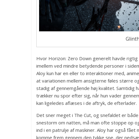
Glint
Hvor Horizon: Zero Down generelt havde rigtig 
imellem ved mindre betydende personer i sidem
Aloy kun har en eller to interaktioner med, anim
at variationen mellem ansigterne føles større 
stadig af gennemgående høj kvalitet. Samtidig h
trækker nu spor efter sig, når hun vader genn
kan ligeledes aflæses i de aftryk, de efterlader.
Det sner meget i The Cut, og snefaldet er både 
snestorm om natten, må man ofte stoppe op og sp
ind i en patrulje af maskiner. Aloy har også få
komme frem gennem den tykke sne, der nedsætt