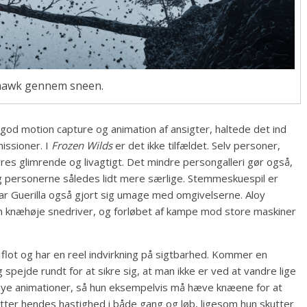
hawk gennem sneen.
god motion capture og animation af ansigter, haltede det ind
issioner. I
Frozen Wilds
er det ikke tilfældet. Selv personer,
eres glimrende og livagtigt. Det mindre persongalleri gør også,
og personerne således lidt mere særlige. Stemmeskuespil er
ar Guerilla også gjort sig umage med omgivelserne. Aloy
em knæhøje snedriver, og forløbet af kampe mod store maskiner
flot og har en reel indvirkning på sigtbarhed. Kommer en
ejde rundt for at sikre sig, at man ikke er ved at vandre lige
et nye animationer, så hun eksempelvis må hæve knæene for at
er hendes hastighed i både gang og løb, ligesom hun skutter