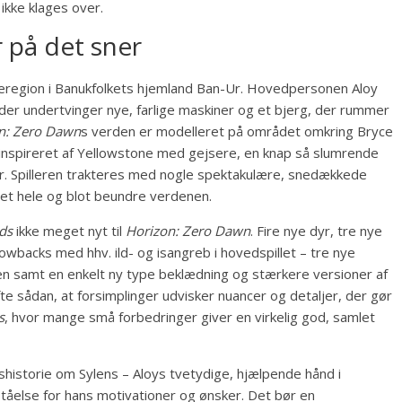
 ikke klages over.
r på det sner
region i Banukfolkets hjemland Ban-Ur. Hovedpersonen Aloy
der undertvinger nye, farlige maskiner og et bjerg, der rummer
n: Zero Dawn
s verden er modelleret på området omkring Bryce
inspireret af Yellowstone med gejsere, en knap så slumrende
der. Spilleren trakteres med nogle spektakulære, snedækkede
et hele og blot beundre verdenen.
ds
ikke meget nyt til
Horizon: Zero Dawn
. Fire nye dyr, tre nye
lowbacks med hhv. ild- og isangreb i hovedspillet – tre nye
en samt en enkelt ny type beklædning og stærkere versioner af
e sådan, at forsimplinger udvisker nuancer og detaljer, der gør
s
, hvor mange små forbedringer giver en virkelig god, samlet
historie om Sylens – Aloys tvetydige, hjælpende hånd i
ståelse for hans motivationer og ønsker. Det bør en