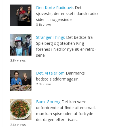
Den Korte Radioavis
Det
sjoveste, der er sket i dansk radio
siden ... nogensinde.
3.1k views
Stranger Things
Det bedste fra
Spielberg og Stephen King
forenes i Netflix' nye 80'er-retro-
serie.
2.8k views
Det, vi taler om
Danmarks
bedste sladdermagasin.
2.6k views
Bami Goreng
Det kan være
udfordrende at finde aftensmad,
man kan spise uden at fortryde
det dagen efter - især...
2.6k views