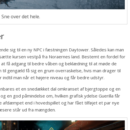
 Sne over det hele.
er
vende sig til en ny NPC i fæstningen Daytower. Således kan man
at sætte kursen vestpå fra Noraernes land. Bestemt en fordel for
t få adgang til bedre våben og beklædning til at møde de
n til gengæld få sig en grum overraskelse, hvis man drager til
 indtil man når et højere niveau og får bedre udstyr.
åbenbares et en snedækket dal omkranset af bjergtoppe og en
 og en god påmindelse om, hvilken grafisk ydelse Guerilla får
 afdæmpet end i hovedspillet og har fået tilføjet et par nye
læsere står ud fra mængden.