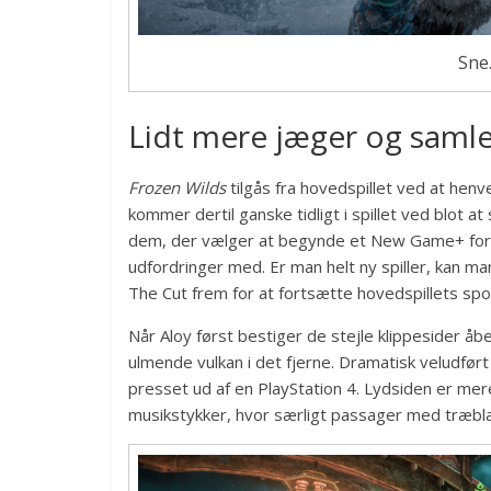
Sne.
Lidt mere jæger og saml
Frozen Wilds
tilgås fra hovedspillet ved at hen
kommer dertil ganske tidligt i spillet ved blot 
dem, der vælger at begynde et New Game+ for a
udfordringer med. Er man helt ny spiller, kan ma
The Cut frem for at fortsætte hovedspillets spor
Når Aloy først bestiger de stejle klippesider 
ulmende vulkan i det fjerne. Dramatisk veludført
presset ud af en PlayStation 4. Lydsiden er mere
musikstykker, hvor særligt passager med træb