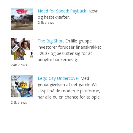
Need for Speed: Payback
Hævn
og hestekræfter.
2.5k views
The Big Short
En lille gruppe
investorer forudser finanskrakket
i 2007 og beslutter sig for at
udnytte bankernes g...
2.4k views
Lego City Undercover
Med
genudgivelsen af det gamle Wii
U-spil på de moderne platforme,
har alle nu en chance for at ople...
2.3k views