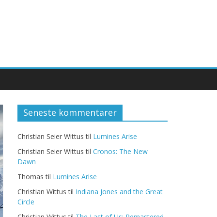
Seneste kommentarer
Christian Seier Wittus
til
Lumines Arise
Christian Seier Wittus
til
Cronos: The New
Dawn
Thomas
til
Lumines Arise
Christian Wittus
til
Indiana Jones and the Great
Circle
Christian Wittus
til
The Last of Us: Remastered