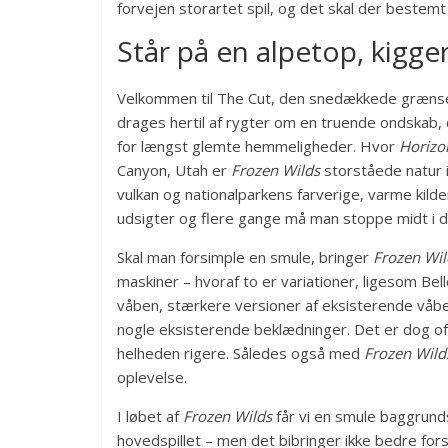
forvejen storartet spil, og det skal der bestemt
Står på en alpetop, kigge
Velkommen til The Cut, den snedækkede grænse
drages hertil af rygter om en truende ondskab, 
for længst glemte hemmeligheder. Hvor
Horizo
Canyon, Utah er
Frozen Wilds
storståede natur 
vulkan og nationalparkens farverige, varme kil
udsigter og flere gange må man stoppe midt i d
Skal man forsimple en smule, bringer
Frozen Wil
maskiner – hvoraf to er variationer, ligesom Bel
våben, stærkere versioner af eksisterende våb
nogle eksisterende beklædninger. Det er dog oft
helheden rigere. Således også med
Frozen Wild
oplevelse.
I løbet af
Frozen Wilds
får vi en smule baggrunds
hovedspillet – men det bibringer ikke bedre for