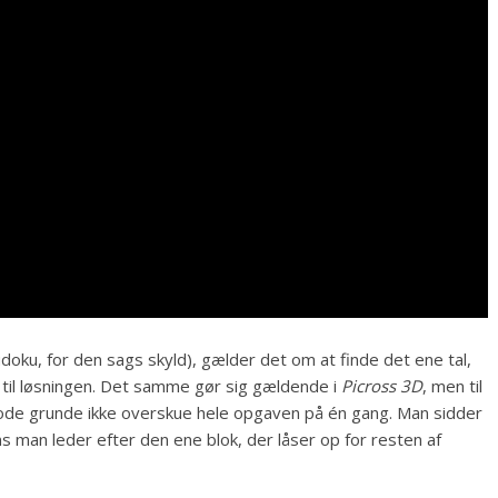
Sudoku, for den sags skyld), gælder det om at finde det ene tal,
 til løsningen. Det samme gør sig gældende i
Picross 3D
, men til
 gode grunde ikke overskue hele opgaven på én gang. Man sidder
ns man leder efter den ene blok, der låser op for resten af