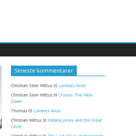
Seneste kommentarer
Christian Seier Wittus
til
Lumines Arise
Christian Seier Wittus
til
Cronos: The New
Dawn
Thomas
til
Lumines Arise
Christian Wittus
til
Indiana Jones and the Great
Circle
Christian Wittus
til
The Last of Us: Remastered