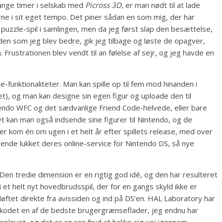
ange timer i selskab med
Picross 3D
, er man nødt til at lade
ne i sit eget tempo. Det piner sådan en som mig, der har
uzzle-spil i samlingen, men da jeg først slap den besættelse,
den som jeg blev bedre, gik jeg tilbage og løste de opagver,
. Frustrationen blev vendt til an følelse af sejr, og jeg havde en
e-funktionaliteter. Man kan spille op til fem mod hinanden i
), og man kan designe sin egen figur og uploade den til
tendo WFC og det sædvanlige Friend Code-helvede, eller bare
t kan man også indsende sine figurer til Nintendo, og de
 kom én om ugen i et helt år efter spillets release, med over
gende lukket deres online-service for Nintendo DS, så nye
Den tredie dimension er en rigtig god idé, og den har resulteret
i et helt nyt hovedbrudsspil, der for en gangs skyld ikke er
løftet direkte fra avissiden og ind på DS’en. HAL Laboratory har
kodet en af de bedste brugergrænseflader, jeg endnu har