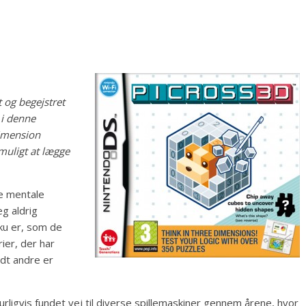
t og begejstret
 i denne
dimension
muligt at lægge
de mentale
eg aldrig
oku er, som de
ier, der har
dt andre er
rligvis fundet vej til diverse spillemaskiner gennem årene, hvor