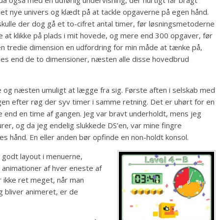
i det nye univers og klædt på at tackle opgaverne på egen hånd.
skulle der dog gå et to-cifret antal timer, før løsningsmetoderne
e at klikke på plads i mit hovede, og mere end 300 opgaver, før
en tredie dimension en udfordring for min måde at tænke på,
des end de to dimensioner, næsten alle disse hovedbrud
e og næsten umuligt at lægge fra sig. Første aften i selskab med
en efter røg der syv timer i samme retning. Det er uhørt for en
e end en time af gangen. Jeg var bravt underholdt, mens jeg
rer, og da jeg endelig slukkede DS’en, var mine fingre
s hånd. En eller anden bør opfinde en non-holdt konsol.
 godt layout i menuerne,
 animationer af hver eneste af
r ikke ret meget, når man
g bliver animeret, er de