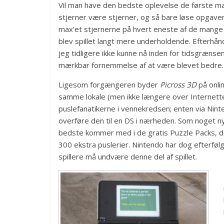
Vil man have den bedste oplevelse de første m
stjerner være stjerner, og så bare løse opgaver
max’et stjernerne på hvert eneste af de mange p
blev spillet langt mere underholdende. Efterhån
jeg tidligere ikke kunne nå inden for tidsgrænsen
mærkbar fornemmelse af at være blevet bedre.
Ligesom forgængeren byder
Picross 3D
på onlin
samme lokale (men ikke længere over Internettet
puslefanatikerne i vennekredsen; enten via Nin
overføre den til en DS i nærheden. Som noget ny
bedste kommer med i de gratis Puzzle Packs, der
300 ekstra puslerier. Nintendo har dog efterføl
spillere må undvære denne del af spillet.