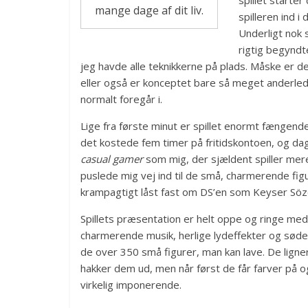
mange dage af dit liv.
spilleren ind 
Underligt nok 
rigtig begyndt
jeg havde alle teknikkerne på plads. Måske er d
eller også er konceptet bare så meget anderle
normalt foregår i.
Lige fra første minut er spillet enormt fængend
det kostede fem timer på fritidskontoen, og dag
casual gamer
som mig, der sjældent spiller mer
puslede mig vej ind til de små, charmerende figu
krampagtigt låst fast om DS’en som Keyser Söze
Spillets præsentation er helt oppe og ringe med
charmerende musik, herlige lydeffekter og søde
de over 350 små figurer, man kan lave. De ligne
hakker dem ud, men når først de får farver på o
virkelig imponerende.