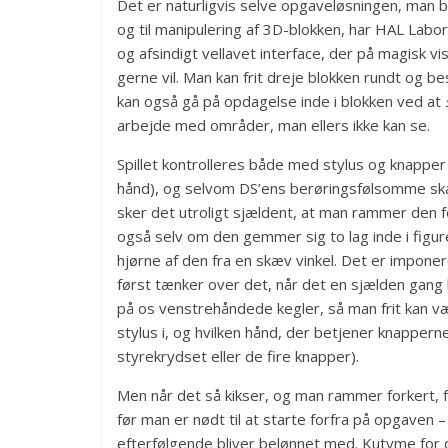
Det er naturligvis selve opgaveløsningen, man b
og til manipulering af 3D-blokken, har HAL Labor
og afsindigt vellavet interface, der på magisk v
gerne vil. Man kan frit dreje blokken rundt og be
kan også gå på opdagelse inde i blokken ved at
arbejde med områder, man ellers ikke kan se.
Spillet kontrolleres både med stylus og knappe
hånd), og selvom DS’ens berøringsfølsomme skæ
sker det utroligt sjældent, at man rammer den 
også selv om den gemmer sig to lag inde i figure
hjørne af den fra en skæv vinkel. Det er impone
først tænker over det, når det en sjælden gang
på os venstrehåndede kegler, så man frit kan v
stylus i, og hvilken hånd, der betjener knapper
styrekrydset eller de fire knapper).
Men når det så kikser, og man rammer forkert, f
før man er nødt til at starte forfra på opgaven –
efterfølgende bliver belønnet med. Kutyme for diss