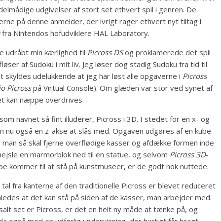
elmådige udgivelser af stort set ethvert spil i genren. De
e på denne anmelder, der ivrigt rager ethvert nyt tiltag i
fra Nintendos hofudviklere HAL Laboratory.
re udråbt min kærlighed til
Picross DS
og proklamerede det spil
fløser af Sudoku i mit liv. Jeg løser dog stadig Sudoku fra tid til
 skyldes udelukkende at jeg har løst alle opgaverne i
Picross
o Picross
på Virtual Console). Om glæden var stor ved synet af
et kan næppe overdrives.
som navnet så fint illuderer, Picross i 3D. I stedet for en x- og
an nu også en z-akse at slås med. Opgaven udgøres af en kube
r man så skal fjerne overflødige kasser og afdække formen inde
mejsle en marmorblok ned til en statue, og selvom
Picross 3D
-
e kommer til at stå på kunstmuseer, er de godt nok nuttede.
tal fra kanterne af den traditionelle Picross er blevet reduceret
 således at det kan stå på siden af de kasser, man arbejder med.
alt set er Picross, er det en helt ny måde at tænke på, og
 da også med en udførlig undervisning, der hurtigt får bragt