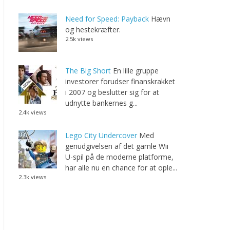
Need for Speed: Payback
Hævn
og hestekræfter.
2.5k views
The Big Short
En lille gruppe
investorer forudser finanskrakket
i 2007 og beslutter sig for at
udnytte bankernes g...
2.4k views
Lego City Undercover
Med
genudgivelsen af det gamle Wii
U-spil på de moderne platforme,
har alle nu en chance for at ople...
2.3k views