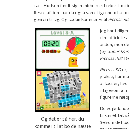
især Hudson fandt sig en niche med teknisk midd
fleste af dem har da også været igennem hændern
genren til sig. Og sådan kommer vi til
Picross 3D
Jeg har tidlige
den officielle a
anden, men det
(og
Super Mari
Picross 3D
? D
Picross 3D
er, 
y-akse, har m
af kasser, hvo
i. Ligesom at 
figurerne næpp
De vejledende 
til kun ét tal,
Og det er så her, du
Selvom det bas
kommer til at bo de næste
spillet starter