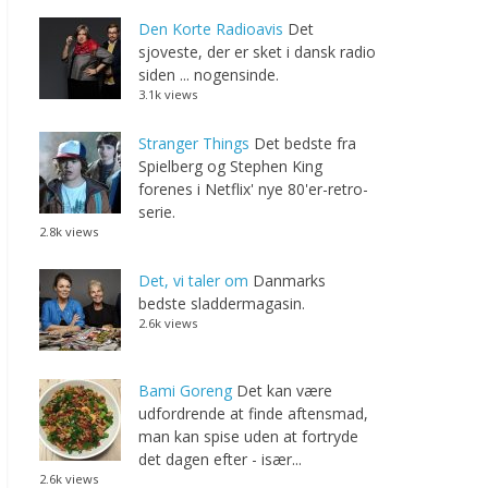
Den Korte Radioavis
Det
sjoveste, der er sket i dansk radio
siden ... nogensinde.
3.1k views
Stranger Things
Det bedste fra
Spielberg og Stephen King
forenes i Netflix' nye 80'er-retro-
serie.
2.8k views
Det, vi taler om
Danmarks
bedste sladdermagasin.
2.6k views
Bami Goreng
Det kan være
udfordrende at finde aftensmad,
man kan spise uden at fortryde
det dagen efter - især...
2.6k views