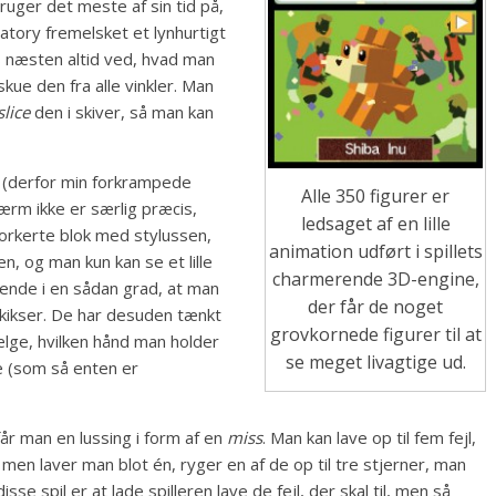
ruger det meste af sin tid på,
atory fremelsket et lynhurtigt
is næsten altid ved, hvad man
skue den fra alle vinkler. Man
slice
den i skiver, så man kan
r (derfor min forkrampede
Alle 350 figurer er
rm ikke er særlig præcis,
ledsaget af en lille
forkerte blok med stylussen,
animation udført i spillets
n, og man kun kan se et lille
charmerende 3D-engine,
rende i en sådan grad, at man
der får de noget
 kikser. De har desuden tænkt
grovkornede figurer til at
ælge, hvilken hånd man holder
se meget livagtige ud.
ne (som så enten er
år man en lussing i form af en
miss
. Man kan lave op til fem fejl,
 men laver man blot én, ryger en af de op til tre stjerner, man
e spil er at lade spilleren lave de fejl, der skal til, men så