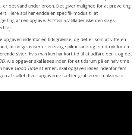
 er det vand under broen. Det giver mulighed for at prøve ting
ert. Flere spil har endda en specifik modus til at
ge ting af i en opgave.
Picross 3D
tillader ikke den slags
 fejl.
se opgaven indenfor en tidsgrænse, og det er som at vifte en
rund, at tidsgrænser er en svag spilmekanik og et udtryk for en
erende svær, hvis man kun har kort tid til at udføre den i, og det
 3D
. Alle opgaver skal løses inden for et tidsrum på en halv time
an have
Good Time
-stjernen, skal opgaven løses indenfor fem
ningen af spillet, hvor opgaverne sætter grubleren i maksimale