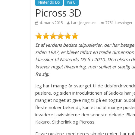
Nintendo DS
Wii U
Picross 3D
4. marts 2015
Lars Jørgensen
7751 Læsninger
Et af verdens bedste talpuslerier, der har betage
siden 1987, er blevet tilført en tredie dimension
klassiker til Nintendo DS fra 2010. Den ekstra 
kræver noget tilvænning, men spillet er stadig u
fra sig.
Jeg har i mange år sværget til de tidsfordriven
puslere, og siden introduktionen af Sudoku har j
manglet noget at give mig til på en togtur. Sud
fleste nok er bekendt, kun ét ud af mange pusler
invaderet avissiderne den seneste dekade. Blan
Kakuro, Slitherlink og Picross.
Disse puslere, med deres simple regler, har natu