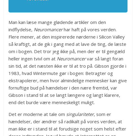
Man kan læse mange glødende artikler om den
indflydelse,
Neuromancer
har haft på vores verden.
Flere mener, at den inspirerede nørderne i Silicon Valley
så kraftigt, at de gik i gang med at lave de ting, de læste
om i bogen. Det tror jeg ikke på, men der er til gengæld
heller ingen tvivl om at
Neuromancer
var så langt foran
sin tid, at det næsten ikke er til at tro på. Gibson gjorde i
1983, hvad Wintermute gør i bogen: Betragter og
ekstrapolerer, men hvor almindelige mennesker kan give
fornuftige bud på hændelser i den nære fremtid, var
Gibson i stand til at se langt længere og langt klarere,
end det burde være menneskeligt muligt.
Det er moderne at tale om
singulariteter
, som er
hændelser, der ændrer så radikalt på vores verden, at
man ikke er i stand til at forudsige noget som helst efter
deres indtræden. Jeg vil hævde at Internettet er en