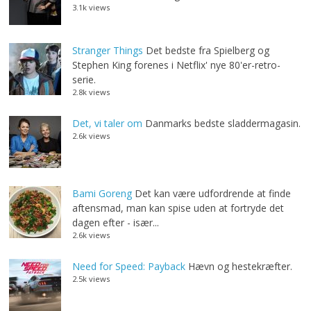
3.1k views
Stranger Things
Det bedste fra Spielberg og
Stephen King forenes i Netflix' nye 80'er-retro-
serie.
2.8k views
Det, vi taler om
Danmarks bedste sladdermagasin.
2.6k views
Bami Goreng
Det kan være udfordrende at finde
aftensmad, man kan spise uden at fortryde det
dagen efter - især...
2.6k views
Need for Speed: Payback
Hævn og hestekræfter.
2.5k views