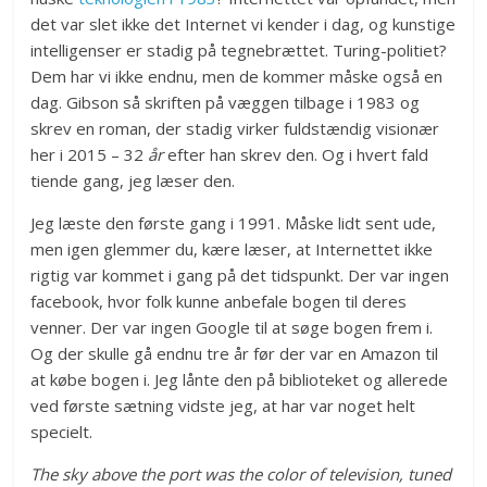
det var slet ikke det Internet vi kender i dag, og kunstige
intelligenser er stadig på tegnebrættet. Turing-politiet?
Dem har vi ikke endnu, men de kommer måske også en
dag. Gibson så skriften på væggen tilbage i 1983 og
skrev en roman, der stadig virker fuldstændig visionær
her i 2015 – 32
år
efter han skrev den. Og i hvert fald
tiende gang, jeg læser den.
Jeg læste den første gang i 1991. Måske lidt sent ude,
men igen glemmer du, kære læser, at Internettet ikke
rigtig var kommet i gang på det tidspunkt. Der var ingen
facebook, hvor folk kunne anbefale bogen til deres
venner. Der var ingen Google til at søge bogen frem i.
Og der skulle gå endnu tre år før der var en Amazon til
at købe bogen i. Jeg lånte den på biblioteket og allerede
ved første sætning vidste jeg, at har var noget helt
specielt.
The sky above the port was the color of television, tuned