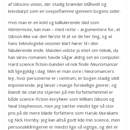
af Gibsons vision, der stadig brænder blåhvidt og
knivskarpt som en svejseflamme igennem bogens sider.
Hvis man er en kold og kalkulerende skid som
Wintermute, kan man – med rette – argumentere for, at
Gibson ikke var den første til at se de her ting, og at
hans teknologiske visioner klart hører til i den
fabulerende ende. Manden vidste jo intet om teknik, da
han skrev romanen; havde sågar aldrig set en computer.
Hard science fiction-banden vil nok finde
Neuromancer
lidt ligegyldig i dag. Men er man ovre i Neuromancers
lejr, hvor personerne er i centrum, er bogen stadig vildt
imponerende. Jeg læser i mange forskellige genrer, og
blandt de største stjerner på min forfatterhimmel er
både science-fiction-koryfæer som William Gibson og
Neal Stephenson, men jeg sætter mindst lige så stor
pris på de mere bløde forfattere som Haruki Murakami
og Nick Hornby. Jeg kan altså godt lide min science, men
personskildringerne er mindst lige så vigtige, og det er