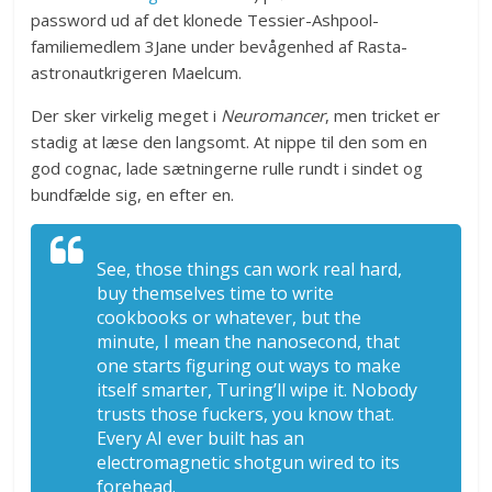
password ud af det klonede Tessier-Ashpool-
familiemedlem 3Jane under bevågenhed af Rasta-
astronautkrigeren Maelcum.
Der sker virkelig meget i
Neuromancer
, men tricket er
stadig at læse den langsomt. At nippe til den som en
god cognac, lade sætningerne rulle rundt i sindet og
bundfælde sig, en efter en.
See, those things can work real hard,
buy themselves time to write
cookbooks or whatever, but the
minute, I mean the nanosecond, that
one starts figuring out ways to make
itself smarter, Turing’ll wipe it.
Nobody
trusts those fuckers, you know that.
Every AI ever built has an
electromagnetic shotgun wired to its
forehead.