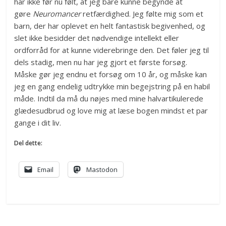
har ikke før nu følt, at jeg bare kunne begynde at
gøre
Neuromancer
retfærdighed. Jeg følte mig som et
barn, der har oplevet en helt fantastisk begivenhed, og
slet ikke besidder det nødvendige intellekt eller
ordforråd for at kunne viderebringe den. Det føler jeg til
dels stadig, men nu har jeg gjort et første forsøg.
Måske gør jeg endnu et forsøg om 10 år, og måske kan
jeg en gang endelig udtrykke min begejstring på en habil
måde. Indtil da må du nøjes med mine halvartikulerede
glædesudbrud og love mig at læse bogen mindst et par
gange i dit liv.
Del dette:
Email
Mastodon