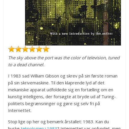
The sky above the port was the color of television, tuned
to a dead channel.
I 1983 sad William Gibson og skrev på sin første roman
på sin skrivemaskine. Til den klaprende lyd af det
mekaniske apparat udfoldede sig en fortælling om en
kunstig intelligens, der forsøgte at bryde ud af Turing-
politiets begrænsninger og gøre sig selv fri på
Internettet.
Stop lige op her og bemærk årstallet: 1983. Kan du
huske
teknologien i 1983
? Internettet var opfundet, men