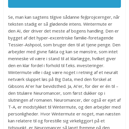
Se, man kan sagtens tilgive sådanne fejlprojicernger, når
teksten stadig er så glødende intens. Wintermute er
den AI, der driver det meste af bogens handling. Den er
bygget af det hyper-excentriske familie-foretagende
Tessier-Ashpool, som bruger den til at tjene penge. Den
arbejder med givne fakta og kan se mønstre, som intet
menneske vil være i stand til at klarlægge, hvilket giver
den en klar fordel i forhold til f.eks. investeringer.
Wintermute ville i dag være noget i retning af et neuralt
netværk sluppet løs på Big Data, med den forskel at
Gibsons AI’er har bevidsthed. Ja, AI’er, for der er én til –
den titulære Neuromancer, som først dukker op i
slutningen af romanen. Neuromancer, der også er ejet af
T-A, er modstykket til Wintermute, og den arbejder med
personligheder. Hvor Wintermute er noget, man næsten
kan relatere til og forestille sig virkeliggjort på et
tidspunkt, er Neuromancer så langt fremme på den