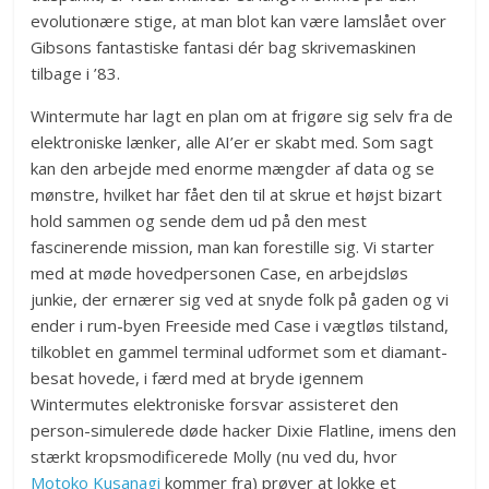
evolutionære stige, at man blot kan være lamslået over
Gibsons fantastiske fantasi dér bag skrivemaskinen
tilbage i ’83.
Wintermute har lagt en plan om at frigøre sig selv fra de
elektroniske lænker, alle AI’er er skabt med. Som sagt
kan den arbejde med enorme mængder af data og se
mønstre, hvilket har fået den til at skrue et højst bizart
hold sammen og sende dem ud på den mest
fascinerende mission, man kan forestille sig. Vi starter
med at møde hovedpersonen Case, en arbejdsløs
junkie, der ernærer sig ved at snyde folk på gaden og vi
ender i rum-byen Freeside med Case i vægtløs tilstand,
tilkoblet en gammel terminal udformet som et diamant-
besat hovede, i færd med at bryde igennem
Wintermutes elektroniske forsvar assisteret den
person-simulerede døde hacker Dixie Flatline, imens den
stærkt kropsmodificerede Molly (nu ved du, hvor
Motoko Kusanagi
kommer fra) prøver at lokke et