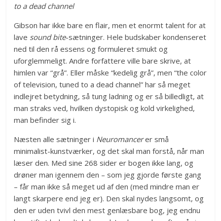
to a dead channel
Gibson har ikke bare en flair, men et enormt talent for at
lave
sound bite
-sætninger. Hele budskaber kondenseret
ned til den rå essens og formuleret smukt og
uforglemmeligt. Andre forfattere ville bare skrive, at
himlen var “grå”. Eller måske “kedelig grå”, men “the color
of television, tuned to a dead channel” har så meget
indlejret betydning, så tung ladning og er så billedligt, at
man straks ved, hvilken dystopisk og kold virkelighed,
man befinder sig i.
Næsten alle sætninger i
Neuromancer
er små
minimalist-kunstværker, og det skal man forstå, når man
læser den. Med sine 268 sider er bogen ikke lang, og
drøner man igennem den – som jeg gjorde første gang
– får man ikke så meget ud af den (med mindre man er
langt skarpere end jeg er). Den skal nydes langsomt, og
den er uden tvivl den mest genlæsbare bog, jeg endnu