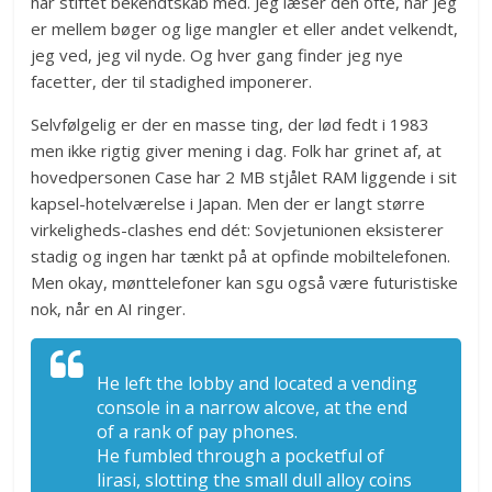
har stiftet bekendtskab med. Jeg læser den ofte, når jeg
er mellem bøger og lige mangler et eller andet velkendt,
jeg ved, jeg vil nyde. Og hver gang finder jeg nye
facetter, der til stadighed imponerer.
Selvfølgelig er der en masse ting, der lød fedt i 1983
men ikke rigtig giver mening i dag. Folk har grinet af, at
hovedpersonen Case har 2 MB stjålet RAM liggende i sit
kapsel-hotelværelse i Japan. Men der er langt større
virkeligheds-clashes end dét: Sovjetunionen eksisterer
stadig og ingen har tænkt på at opfinde mobiltelefonen.
Men okay, mønttelefoner kan sgu også være futuristiske
nok, når en AI ringer.
He left the lobby and located a vending
console in a narrow alcove, at the end
of a rank of pay phones.
He fumbled through a pocketful of
lirasi, slotting the small dull alloy coins