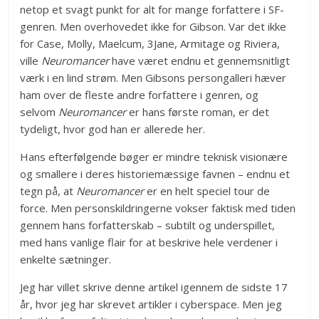
netop et svagt punkt for alt for mange forfattere i SF-
genren. Men overhovedet ikke for Gibson. Var det ikke
for Case, Molly, Maelcum, 3Jane, Armitage og Riviera,
ville
Neuromancer
have været endnu et gennemsnitligt
værk i en lind strøm. Men Gibsons persongalleri hæver
ham over de fleste andre forfattere i genren, og
selvom
Neuromancer
er hans første roman, er det
tydeligt, hvor god han er allerede her.
Hans efterfølgende bøger er mindre teknisk visionære
og smallere i deres historiemæssige favnen – endnu et
tegn på, at
Neuromancer
er en helt speciel tour de
force. Men personskildringerne vokser faktisk med tiden
gennem hans forfatterskab – subtilt og underspillet,
med hans vanlige flair for at beskrive hele verdener i
enkelte sætninger.
Jeg har villet skrive denne artikel igennem de sidste 17
år, hvor jeg har skrevet artikler i cyberspace. Men jeg