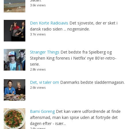
3.6k views
Den Korte Radioavis
Det sjoveste, der er sket i
dansk radio siden ... nogensinde.
3.1k views
Stranger Things
Det bedste fra Spielberg og
Stephen King forenes i Netflix' nye 80'er-retro-
serie.
2.8k views
Det, vi taler om
Danmarks bedste sladdermagasin.
2.6k views
Bami Goreng
Det kan være udfordrende at finde
aftensmad, man kan spise uden at fortryde det
dagen efter - især...
2.6k views