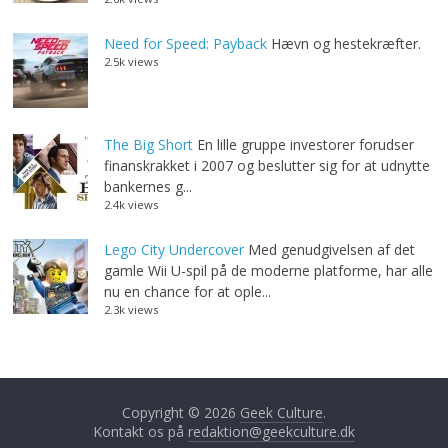
Need for Speed: Payback
Hævn og hestekræfter.
2.5k views
The Big Short
En lille gruppe investorer forudser
finanskrakket i 2007 og beslutter sig for at udnytte
bankernes g...
2.4k views
Lego City Undercover
Med genudgivelsen af det
gamle Wii U-spil på de moderne platforme, har alle
nu en chance for at ople...
2.3k views
Copyright © 2026
Geek Culture
.
Kontakt os på
redaktion@geekculture.dk