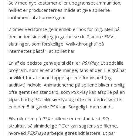
Selv med nye kostumer eller ubegrænset ammunition,
hvilket er producenternes måde at give spillerne
incitament til at prøve igen.
7 timer ved første gennemløb er nok for mig. Men på
den anden side vil jeg jo gerne se de 2 andre FMV-
slutninger, som forskellige “walk-throughs” på
internettet påstår, at spillet har.
En af de bedste genveje til dét, er
PSXPlay
. Et sødt lille
program, som er et af de mange, fans af den lille grå har
udviklet for at kunne tappe spillene for visuelt (og
auditivt) indhold. Animationerne på spillene bliver nemlig
ofte gemt i en standard, som PSXPlay kan afspille på en
tilpas hurtig PC. Inklusive lyd og ofte i en bedre kvalitet
end den 5 år gamle PSX kan. Sørgeligt, men sandt.
Filstrukturen på PSX-spillene er en standard ISO-
struktur, så almindelige PC’er kan sagtens se filerne,
hvorved
PSXPlays
arbejde gøres lidt lettere. Et par