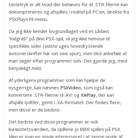
tastetryk er alt hvad der behøves for at .STR-filerne kan
dekomprimeres og afspilles i realtid på PC’en, direkte fra
PSXPlays
Fil-menu.
Da jeg ikke kender lovgrundlaget ved et sådant
“indgreb” på dine PSX-spil, vil jeg ikke henvise til
specifikke sider (sidste uges hovedrystende
avisoverskrifter har sat sine spor), men blot anbefale at
man søger efter programmet selv. Det gjorde jeg, med
betydeligt held.
Af yderligere programmer som kan hjælpe de
nysgerrige, kan nævnes
PSXVideo
, som også kan
konvertere .STR-filerne til .AVI og
XAPlay
, der kan
afspille lydfiler, gemt i .XA-formatet. Der findes flere,
men disse er de bedste.
Det bedste ved disse programmer er nok
kuriøsitetsværdien, da spillene jo BØR spilles på PSX.
Men er man en smule interesseret i at gense nogle af