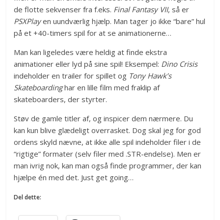
de flotte sekvenser fra f.eks.
Final Fantasy VII
, så er
PSXPlay
en uundværlig hjælp. Man tager jo ikke “bare” hul
på et +40-timers spil for at se animationerne…
Man kan ligeledes være heldig at finde ekstra
animationer eller lyd på sine spil! Eksempel:
Dino Crisis
indeholder en trailer for spillet og
Tony Hawk’s
Skateboarding
har en lille film med fraklip af
skateboarders, der styrter.
Støv de gamle titler af, og inspicer dem nærmere. Du
kan kun blive glædeligt overrasket. Dog skal jeg for god
ordens skyld nævne, at ikke alle spil indeholder filer i de
“rigtige” formater (selv filer med .STR-endelse). Men er
man ivrig nok, kan man også finde programmer, der kan
hjælpe én med det. Just get going…
Del dette: