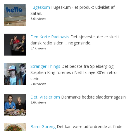
Fugeskum
Fugeskum - et produkt udviklet af
Satan.
3.6k views
Den Korte Radioavis
Det sjoveste, der er sket i
dansk radio siden ... nogensinde.
3.1k views
Stranger Things
Det bedste fra Spielberg og
Stephen King forenes i Netflix' nye 80'er-retro-
serie.
2.8k views
Det, vi taler om
Danmarks bedste sladdermagasin.
2.6k views
Bami Goreng
Det kan være udfordrende at finde