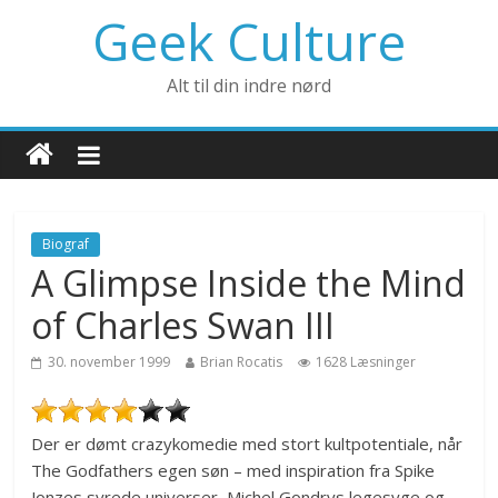
Geek Culture
Alt til din indre nørd
Biograf
A Glimpse Inside the Mind
of Charles Swan III
30. november 1999
Brian Rocatis
1628 Læsninger
Der er dømt crazykomedie med stort kultpotentiale, når
The Godfathers egen søn – med inspiration fra Spike
Jonzes syrede universer, Michel Gondrys legesyge og