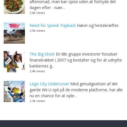
aftensmad, man kan spise uden at fortryde det
dagen efter - især...
2.6k views
Need for Speed: Payback
Hævn og hestekræfter.
2.5k views
The Big Short
En lille gruppe investorer forudser
finanskrakket i 2007 og beslutter sig for at udnytte
bankernes g...
2.4k views
Lego City Undercover
Med genudgivelsen af det
gamle Wii U-spil på de moderne platforme, har alle
nu en chance for at ople...
2.3k views