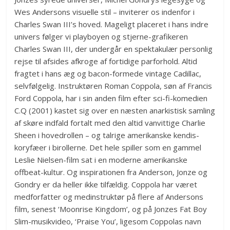
Wes Andersons visuelle stil – inviterer os indenfor i
Charles Swan III’s hoved. Mageligt placeret i hans indre
univers følger vi playboyen og stjerne-grafikeren
Charles Swan III, der undergår en spektakulær personlig
rejse til afsides afkroge af fortidige parforhold. Altid
fragtet i hans æg og bacon-formede vintage Cadillac,
selvfølgelig. Instruktøren Roman Coppola, søn af Francis
Ford Coppola, har i sin anden film efter sci-fi-komedien
C.Q (2001) kastet sig over en næsten anarkistisk samling
af skøre indfald fortalt med den altid vanvittige Charlie
Sheen i hovedrollen – og talrige amerikanske kendis-
koryfæer i birollerne. Det hele spiller som en gammel
Leslie Nielsen-film sat i en moderne amerikanske
offbeat-kultur. Og inspirationen fra Anderson, Jonze og
Gondry er da heller ikke tilfældig. Coppola har været
medforfatter og medinstruktør på flere af Andersons
film, senest ‘Moonrise Kingdom’, og på Jonzes Fat Boy
Slim-musikvideo, ‘Praise You’, ligesom Coppolas navn