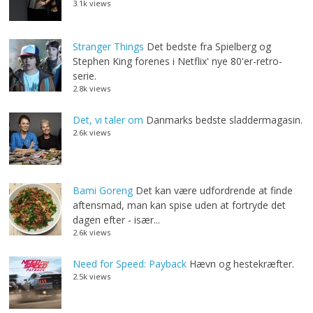
3.1k views
Stranger Things
Det bedste fra Spielberg og
Stephen King forenes i Netflix' nye 80'er-retro-
serie.
2.8k views
Det, vi taler om
Danmarks bedste sladdermagasin.
2.6k views
Bami Goreng
Det kan være udfordrende at finde
aftensmad, man kan spise uden at fortryde det
dagen efter - især...
2.6k views
Need for Speed: Payback
Hævn og hestekræfter.
2.5k views