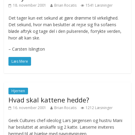
18. november 2001
Brian Rocatis
1541 Læsninger
Det tager kun eet sekund at gøre drømme til virkelighed.
Det sekund, hvor man beslutter at rejse sig fra sofaens
bløde aftryk og tage del i den pulserende, forrykte verden,
hvor alt kan ske.
– Carsten Islington
Læs Mere
Hjernen
Hvad skal kattene hedde?
16. november 2001
Brian Rocatis
1212 Læsninger
Geek Cultures chef-ideolog Lars Jørgensen og hustru Mani
har besluttet at anskaffe sig 2 katte. Læserne inviteres
hermed til at hjælpe med navngivningen.