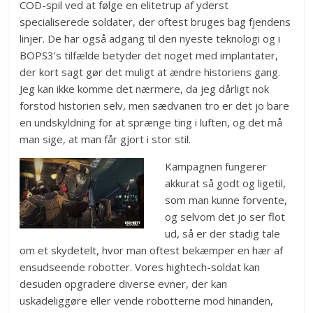
COD-spil ved at følge en elitetrup af yderst
specialiserede soldater, der oftest bruges bag fjendens
linjer. De har også adgang til den nyeste teknologi og i
BOPS3’s tilfælde betyder det noget med implantater,
der kort sagt gør det muligt at ændre historiens gang.
Jeg kan ikke komme det nærmere, da jeg dårligt nok
forstod historien selv, men sædvanen tro er det jo bare
en undskyldning for at sprænge ting i luften, og det må
man sige, at man får gjort i stor stil.
Kampagnen fungerer
akkurat så godt og ligetil,
som man kunne forvente,
og selvom det jo ser flot
ud, så er der stadig tale
om et skydetelt, hvor man oftest bekæmper en hær af
ensudseende robotter. Vores hightech-soldat kan
desuden opgradere diverse evner, der kan
uskadeliggøre eller vende robotterne mod hinanden,