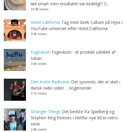
lød smart men resultatet var kedeligt? S...
19.9k views
Hotel California
Tag med Geek Culture på rejse i
YouTube-universet efter Hotel California.
3.9k views
Fugeskum
Fugeskum - et produkt udviklet af
Satan.
3.6k views
Den Korte Radioavis
Det sjoveste, der er sket i
dansk radio siden ... nogensinde.
3.1k views
Stranger Things
Det bedste fra Spielberg og
Stephen King forenes i Netflix' nye 80'er-retro-
serie.
2.8k views