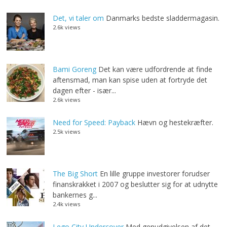
Det, vi taler om
Danmarks bedste sladdermagasin.
2.6k views
Bami Goreng
Det kan være udfordrende at finde
aftensmad, man kan spise uden at fortryde det
dagen efter - især...
2.6k views
Need for Speed: Payback
Hævn og hestekræfter.
2.5k views
The Big Short
En lille gruppe investorer forudser
finanskrakket i 2007 og beslutter sig for at udnytte
bankernes g...
2.4k views
Lego City Undercover
Med genudgivelsen af det