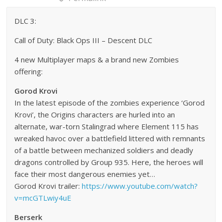
DLC 3:
Call of Duty: Black Ops III – Descent DLC
4 new Multiplayer maps & a brand new Zombies
offering:
Gorod Krovi
In the latest episode of the zombies experience ‘Gorod
Krovi’, the Origins characters are hurled into an
alternate, war-torn Stalingrad where Element 115 has
wreaked havoc over a battlefield littered with remnants
of a battle between mechanized soldiers and deadly
dragons controlled by Group 935. Here, the heroes will
face their most dangerous enemies yet…
Gorod Krovi trailer:
https://www.youtube.com/watch?
v=mcGTLwiy4uE
Berserk