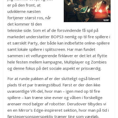
er på den front, at
udviklerne næsten
fortjener størst ros, når
det kommer til den
tekniske side. Som et af de forsvindende få spil på
markedet understøtter BOPS3 nemlig op til fire spillere i
et særskilt Party, der både kan indbefatte online-spillere
samt lokale spillere i splitscreen. Har man fundet
sammen i et velfungerende firkløver er det let at flytte
hele festen mellem kampagne, Multiplayer og Zombies
og denne fokus på det sociale aspekt er prisværdig.
For at runde pakken af er der slutteligt også blevet
plads til et par træningstilbud. Først er der den ikke
uvæsentlige VR-del, hvor man – igen med op til fire
spillere – kan træne sine evner og våben i forskellige
arenaer mod bølger af robotter. Derudover tilbydes vi
en en Mirror’s Edge-inspireret sektion, hvor man på tid i
førstepersonsperspektiv træner ting som vægløb,