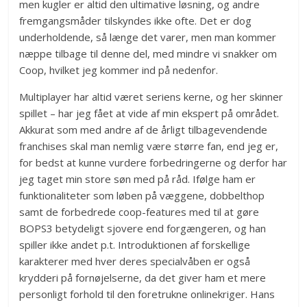
men kugler er altid den ultimative løsning, og andre
fremgangsmåder tilskyndes ikke ofte. Det er dog
underholdende, så længe det varer, men man kommer
næppe tilbage til denne del, med mindre vi snakker om
Coop, hvilket jeg kommer ind på nedenfor.
Multiplayer har altid været seriens kerne, og her skinner
spillet – har jeg fået at vide af min ekspert på området.
Akkurat som med andre af de årligt tilbagevendende
franchises skal man nemlig være større fan, end jeg er,
for bedst at kunne vurdere forbedringerne og derfor har
jeg taget min store søn med på råd. Ifølge ham er
funktionaliteter som løben på væggene, dobbelthop
samt de forbedrede coop-features med til at gøre
BOPS3 betydeligt sjovere end forgængeren, og han
spiller ikke andet p.t. Introduktionen af forskellige
karakterer med hver deres specialvåben er også
krydderi på fornøjelserne, da det giver ham et mere
personligt forhold til den foretrukne onlinekriger. Hans