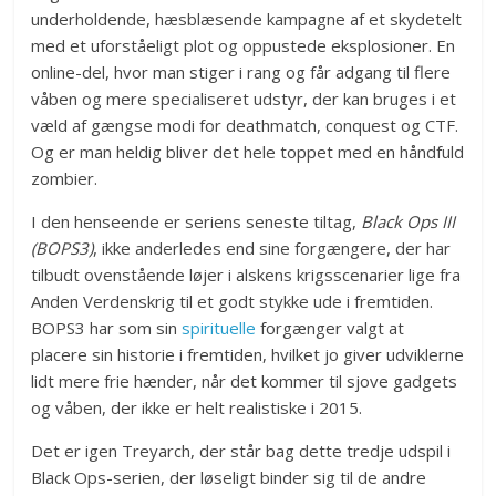
underholdende, hæsblæsende kampagne af et skydetelt
med et uforståeligt plot og oppustede eksplosioner. En
online-del, hvor man stiger i rang og får adgang til flere
våben og mere specialiseret udstyr, der kan bruges i et
væld af gængse modi for deathmatch, conquest og CTF.
Og er man heldig bliver det hele toppet med en håndfuld
zombier.
I den henseende er seriens seneste tiltag,
Black Ops III
(BOPS3)
, ikke anderledes end sine forgængere, der har
tilbudt ovenstående løjer i alskens krigsscenarier lige fra
Anden Verdenskrig til et godt stykke ude i fremtiden.
BOPS3 har som sin
spirituelle
forgænger valgt at
placere sin historie i fremtiden, hvilket jo giver udviklerne
lidt mere frie hænder, når det kommer til sjove gadgets
og våben, der ikke er helt realistiske i 2015.
Det er igen Treyarch, der står bag dette tredje udspil i
Black Ops-serien, der løseligt binder sig til de andre