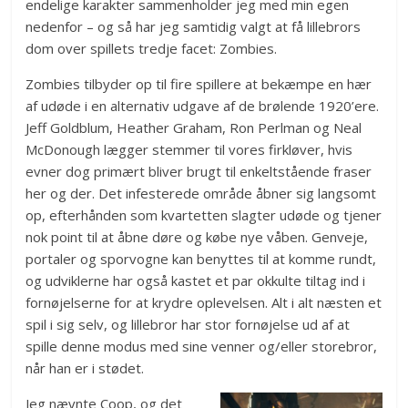
endelige karakter sammenholder jeg med min egen
nedenfor – og så har jeg samtidig valgt at få lillebrors
dom over spillets tredje facet: Zombies.
Zombies tilbyder op til fire spillere at bekæmpe en hær
af udøde i en alternativ udgave af de brølende 1920’ere.
Jeff Goldblum, Heather Graham, Ron Perlman og Neal
McDonough lægger stemmer til vores firkløver, hvis
evner dog primært bliver brugt til enkeltstående fraser
her og der. Det infesterede område åbner sig langsomt
op, efterhånden som kvartetten slagter udøde og tjener
nok point til at åbne døre og købe nye våben. Genveje,
portaler og sporvogne kan benyttes til at komme rundt,
og udviklerne har også kastet et par okkulte tiltag ind i
fornøjelserne for at krydre oplevelsen. Alt i alt næsten et
spil i sig selv, og lillebror har stor fornøjelse ud af at
spille denne modus med sine venner og/eller storebror,
når han er i stødet.
Jeg nævnte Coop, og det