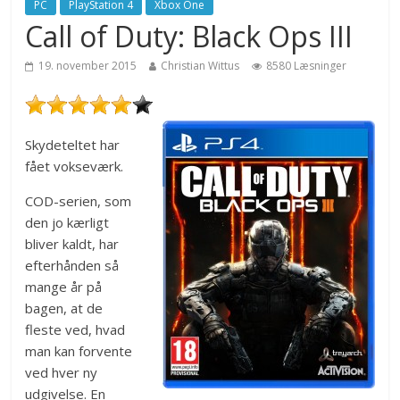
PC
PlayStation 4
Xbox One
Call of Duty: Black Ops III
19. november 2015
Christian Wittus
8580 Læsninger
Skydeteltet har
fået vokseværk.
COD-serien, som
den jo kærligt
bliver kaldt, har
efterhånden så
mange år på
bagen, at de
fleste ved, hvad
man kan forvente
ved hver ny
udgivelse. En