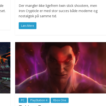
nde
Der mangler ikke ligefrem twin stick shootere, men
set.
Iron Crypticle er med stor succes både moderne og
nostalgisk på samme tid.
Læs Mere
PC
PlayStation 4
Xbox One