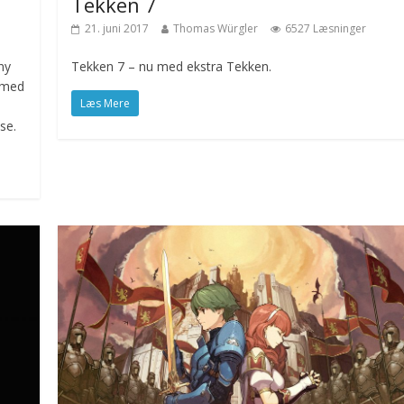
Tekken 7
21. juni 2017
Thomas Würgler
6527 Læsninger
ny
Tekken 7 – nu med ekstra Tekken.
å med
Læs Mere
se.