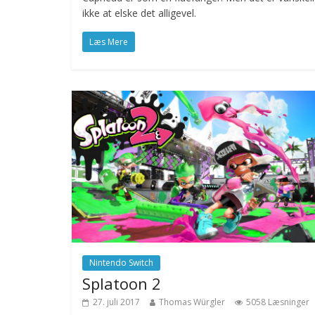
ikke at elske det alligevel.
Læs Mere
Nintendo Switch
Splatoon 2
27. juli 2017
Thomas Würgler
5058 Læsninger