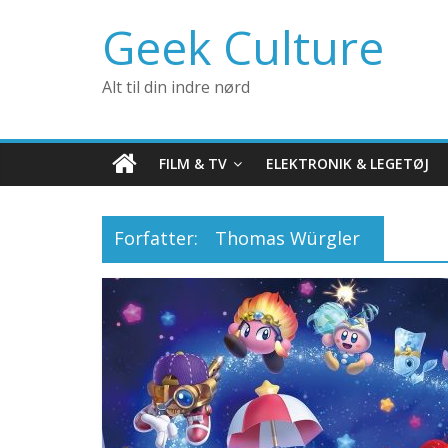
Geek Culture
Alt til din indre nørd
FILM & TV
ELEKTRONIK & LEGETØJ
Forfatter:
Thomas Würgler