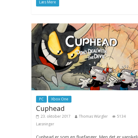
Læs Mere
PC
Xbox One
Cuphead
23. oktober 2017
Thomas Würgler
5134
Læsninger
Cuphead er som en fluefanger. Men det er vanskeli