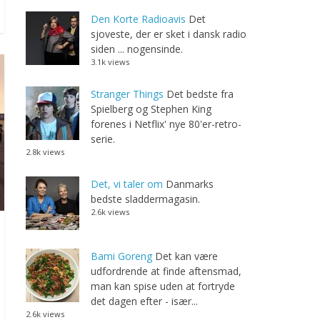
Den Korte Radioavis
Det
sjoveste, der er sket i dansk radio
siden ... nogensinde.
3.1k views
Stranger Things
Det bedste fra
Spielberg og Stephen King
forenes i Netflix' nye 80'er-retro-
serie.
2.8k views
Det, vi taler om
Danmarks
bedste sladdermagasin.
2.6k views
Bami Goreng
Det kan være
udfordrende at finde aftensmad,
man kan spise uden at fortryde
det dagen efter - især...
2.6k views