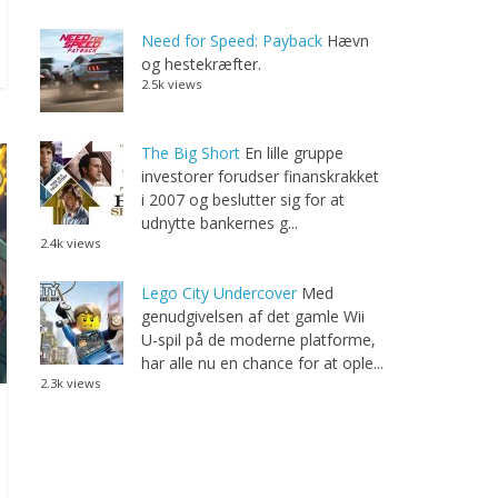
Need for Speed: Payback
Hævn
og hestekræfter.
2.5k views
The Big Short
En lille gruppe
investorer forudser finanskrakket
i 2007 og beslutter sig for at
udnytte bankernes g...
2.4k views
Lego City Undercover
Med
genudgivelsen af det gamle Wii
U-spil på de moderne platforme,
har alle nu en chance for at ople...
2.3k views