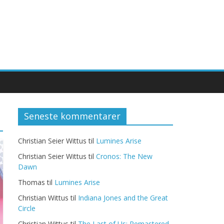
Seneste kommentarer
Christian Seier Wittus
til
Lumines Arise
Christian Seier Wittus
til
Cronos: The New
Dawn
Thomas
til
Lumines Arise
Christian Wittus
til
Indiana Jones and the Great
Circle
Christian Wittus
til
The Last of Us: Remastered