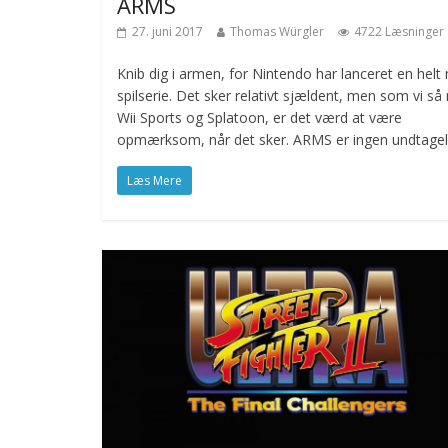
ARMS
27. juni 2017
Thomas Würgler
4722 Læsninger
Knib dig i armen, for Nintendo har lanceret en helt 
spilserie. Det sker relativt sjældent, men som vi s
Wii Sports og Splatoon, er det værd at være
opmærksom, når det sker. ARMS er ingen undtagel
Læs Mere