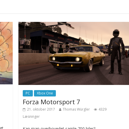
PC
Xbox One
Forza Motorsport 7
21. oktober 2017
Thomas Würgler
4329
Læsninger
gt
Kan man overhovedet samle 700 biler?