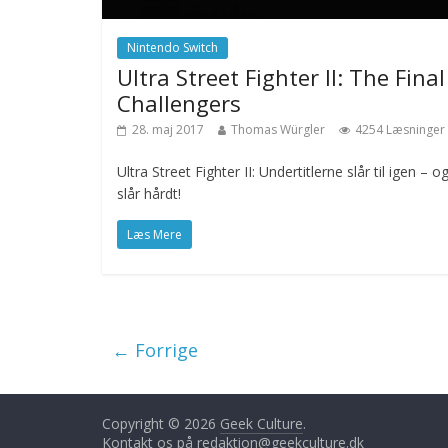
Nintendo Switch
Ultra Street Fighter II: The Final
Challengers
28. maj 2017
Thomas Würgler
4254 Læsninger
Ultra Street Fighter II: Undertitlerne slår til igen – o
slår hårdt!
Læs Mere
← Forrige
Copyright © 2026
Geek Culture
.
Kontakt os på
redaktion@geekculture.dk