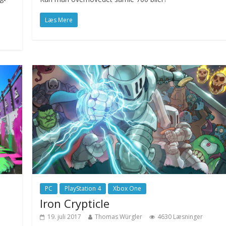
Læs Mere
PC
PlayStation 4
Xbox One
Iron Crypticle
19. juli 2017
Thomas Würgler
4630 Læsninger