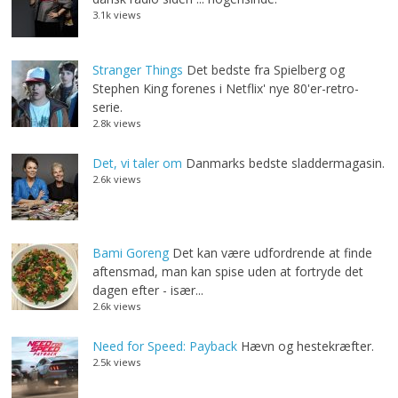
3.1k views
Stranger Things
Det bedste fra Spielberg og
Stephen King forenes i Netflix' nye 80'er-retro-
serie.
2.8k views
Det, vi taler om
Danmarks bedste sladdermagasin.
2.6k views
Bami Goreng
Det kan være udfordrende at finde
aftensmad, man kan spise uden at fortryde det
dagen efter - især...
2.6k views
Need for Speed: Payback
Hævn og hestekræfter.
2.5k views