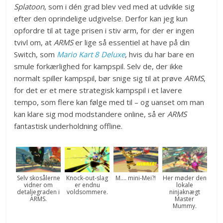
Splatoon
, som i dén grad blev ved med at udvikle sig
efter den oprindelige udgivelse. Derfor kan jeg kun
opfordre til at tage prisen i stiv arm, for der er ingen
tvivl om, at
ARMS
er lige så essentiel at have på din
Switch, som
Mario Kart 8 Deluxe
, hvis du har bare en
smule forkærlighed for kampspil. Selv de, der ikke
normalt spiller kampspil, bør snige sig til at prøve
ARMS
,
for det er et mere strategisk kampspil i et lavere
tempo, som flere kan følge med til – og uanset om man
kan klare sig mod modstandere online, så er
ARMS
fantastisk underholdning offline.
Selv skosålerne
Knock-out-slag
M…. mini-Mei?!
Her møder den
vidner om
er endnu
lokale
detaljegraden i
voldsommere.
ninjaknægt
ARMS.
Master
Mummy.