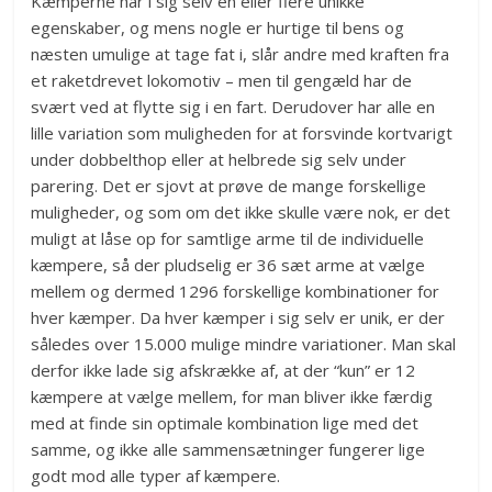
Kæmperne har i sig selv en eller flere unikke
egenskaber, og mens nogle er hurtige til bens og
næsten umulige at tage fat i, slår andre med kraften fra
et raketdrevet lokomotiv – men til gengæld har de
svært ved at flytte sig i en fart. Derudover har alle en
lille variation som muligheden for at forsvinde kortvarigt
under dobbelthop eller at helbrede sig selv under
parering. Det er sjovt at prøve de mange forskellige
muligheder, og som om det ikke skulle være nok, er det
muligt at låse op for samtlige arme til de individuelle
kæmpere, så der pludselig er 36 sæt arme at vælge
mellem og dermed 1296 forskellige kombinationer for
hver kæmper. Da hver kæmper i sig selv er unik, er der
således over 15.000 mulige mindre variationer. Man skal
derfor ikke lade sig afskrække af, at der “kun” er 12
kæmpere at vælge mellem, for man bliver ikke færdig
med at finde sin optimale kombination lige med det
samme, og ikke alle sammensætninger fungerer lige
godt mod alle typer af kæmpere.