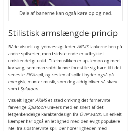
Dele af banerne kan også køre op og ned.
Stilistisk armslængde-princip
Både visuelt og lydmæssigt leder
ARMS
tankerne hen på
andre spilserier, men i sidste ende er udtrykket
umiskendeligt unikt. Titelmusikken er up-tempo og med
korsang, som man snildt kunne forestille sig høre til i det
seneste
FIFA
-spil, og resten af spillet byder også på
energisk, munter musik, som dog aldrig bliver så skæv
som i
Splatoon
.
Visuelt ligger
ARMS
et sted omkring det førnævnte
farverige
Splatoon
-univers med en snert af det
letgenkendelige karakterdesign fra
Overwatch
. En enkelt
kæmper har også en let lighed med den evigt populære
Mei fra sidstnævnte spil. Der hører ligheden med