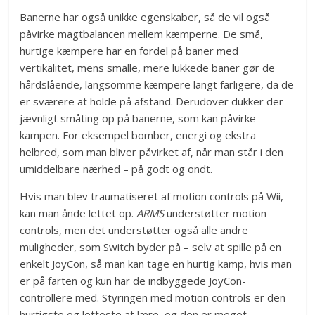
Banerne har også unikke egenskaber, så de vil også
påvirke magtbalancen mellem kæmperne. De små,
hurtige kæmpere har en fordel på baner med
vertikalitet, mens smalle, mere lukkede baner gør de
hårdslående, langsomme kæmpere langt farligere, da de
er sværere at holde på afstand. Derudover dukker der
jævnligt småting op på banerne, som kan påvirke
kampen. For eksempel bomber, energi og ekstra
helbred, som man bliver påvirket af, når man står i den
umiddelbare nærhed – på godt og ondt.
Hvis man blev traumatiseret af motion controls på Wii,
kan man ånde lettet op.
ARMS
understøtter motion
controls, men det understøtter også alle andre
muligheder, som Switch byder på – selv at spille på en
enkelt JoyCon, så man kan tage en hurtig kamp, hvis man
er på farten og kun har de indbyggede JoyCon-
controllere med. Styringen med motion controls er den
hurtigste og letteste at lære, og den er meget