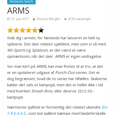
Nintendo Switch
ARMS
27. juni 2017
Thomas Würgler
4720 Læsninger
Knib dig i armen, for Nintendo har lanceret en helt ny
spilserie. Det sker relativt sjældent, men som vi så med
Wii Sports
og
Splatoon
, er det værd at være
opmærksom, når det sker.
ARMS
er ingen undtagelse.
Ser man kort på
ARMS
, kan man fristes til at tro, at det
er en opdateret udgave af
Punch-Out
-serien. Det er
dog begrænset, hvad de to serier har tilfælles. Skaberne
kalder det selv et kampspil, men det er heller ikke i stil
med hverken
Smash Bros.
eller diverse 2D/2.5D-
kampspil.
Nærmeste spiltitel er formentlig det relativt ukendte
Bio
F.R.E.A.K.S.
, som lod spillere kæmpe med højdeforskelle