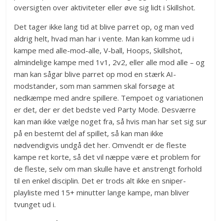
oversigten over aktiviteter eller øve sig lidt i Skillshot.
Det tager ikke lang tid at blive parret op, og man ved
aldrig helt, hvad man har i vente. Man kan komme ud i
kampe med alle-mod-alle, V-ball, Hoops, Skillshot,
almindelige kampe med 1v1, 2v2, eller alle mod alle – og
man kan sågar blive parret op mod en stærk AI-
modstander, som man sammen skal forsøge at
nedkæmpe med andre spillere. Tempoet og variationen
er det, der er det bedste ved Party Mode. Desværre
kan man ikke vælge noget fra, så hvis man har set sig sur
på en bestemt del af spillet, så kan man ikke
nødvendigvis undgå det her. Omvendt er de fleste
kampe ret korte, så det vil næppe være et problem for
de fleste, selv om man skulle have et anstrengt forhold
til en enkel disciplin. Det er trods alt ikke en sniper-
playliste med 15+ minutter lange kampe, man bliver
tvunget ud i.