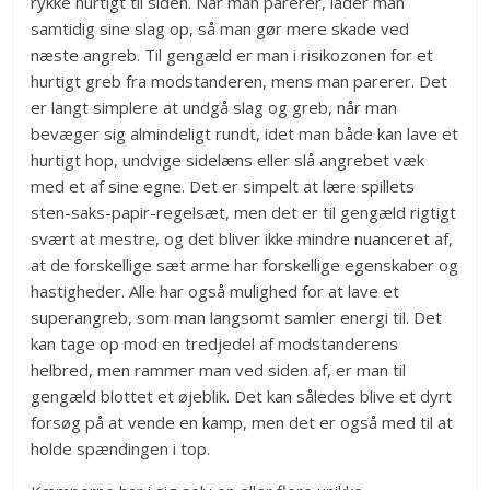
rykke hurtigt til siden. Når man parerer, lader man
samtidig sine slag op, så man gør mere skade ved
næste angreb. Til gengæld er man i risikozonen for et
hurtigt greb fra modstanderen, mens man parerer. Det
er langt simplere at undgå slag og greb, når man
bevæger sig almindeligt rundt, idet man både kan lave et
hurtigt hop, undvige sidelæns eller slå angrebet væk
med et af sine egne. Det er simpelt at lære spillets
sten-saks-papir-regelsæt, men det er til gengæld rigtigt
svært at mestre, og det bliver ikke mindre nuanceret af,
at de forskellige sæt arme har forskellige egenskaber og
hastigheder. Alle har også mulighed for at lave et
superangreb, som man langsomt samler energi til. Det
kan tage op mod en tredjedel af modstanderens
helbred, men rammer man ved siden af, er man til
gengæld blottet et øjeblik. Det kan således blive et dyrt
forsøg på at vende en kamp, men det er også med til at
holde spændingen i top.