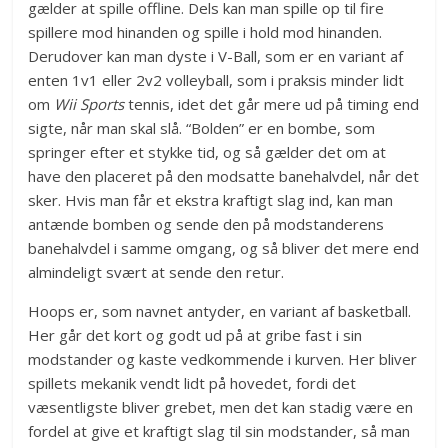
gælder at spille offline. Dels kan man spille op til fire
spillere mod hinanden og spille i hold mod hinanden.
Derudover kan man dyste i V-Ball, som er en variant af
enten 1v1 eller 2v2 volleyball, som i praksis minder lidt
om
Wii Sports
tennis, idet det går mere ud på timing end
sigte, når man skal slå. “Bolden” er en bombe, som
springer efter et stykke tid, og så gælder det om at
have den placeret på den modsatte banehalvdel, når det
sker. Hvis man får et ekstra kraftigt slag ind, kan man
antænde bomben og sende den på modstanderens
banehalvdel i samme omgang, og så bliver det mere end
almindeligt svært at sende den retur.
Hoops er, som navnet antyder, en variant af basketball.
Her går det kort og godt ud på at gribe fast i sin
modstander og kaste vedkommende i kurven. Her bliver
spillets mekanik vendt lidt på hovedet, fordi det
væsentligste bliver grebet, men det kan stadig være en
fordel at give et kraftigt slag til sin modstander, så man