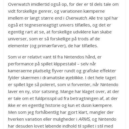
Overwatch imidlertid også op, for der er til dels tale om
vidt forskellige genrer, og variationen kæmperne
imellem er langt større end i
Overwatch
. Alle tre spil har
også et tegneserieagtigt univers tilfælles, og det er
egentlig rart at se, at forskellige udviklere kan skabe
universer, som er så forskellige på trods af de
elementer (og primærfarver), de har tilfælles.
Som vi er relativt vant til fra Nintendos hånd, er
performance på spillet klippestabil – selv når
kameraerne pludselig flyver rundt og grafiske effekter
fylder skærmen i dramatiske øjeblikke. I det hele taget
er spillet lige så poleret, som vi forventer, når Nintendo
laver en ny, stor satsning. Mange har klaget over, at der
er tale om et fuldprisspil ud fra betragtningen af, at der
ikke er en egentlig historie og kun et dusin kæmpere.
Men som jeg forhåbentlig har gjort klart, mangler der
hverken variation eller muligheder i
ARMS
, og Nintendo
har desuden lovet løbende indhold til spillet i stil med