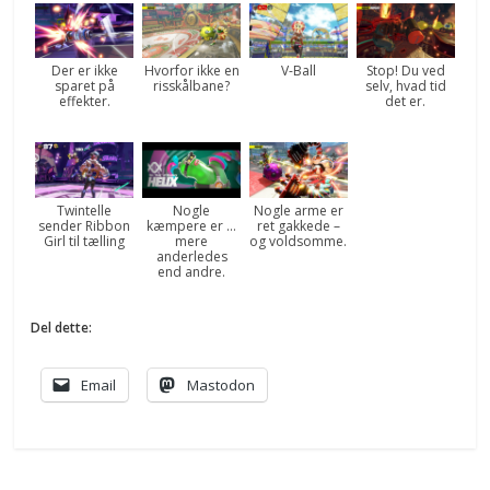
Der er ikke
Hvorfor ikke en
V-Ball
Stop! Du ved
sparet på
risskålbane?
selv, hvad tid
effekter.
det er.
Twintelle
Nogle
Nogle arme er
sender Ribbon
kæmpere er …
ret gakkede –
Girl til tælling
mere
og voldsomme.
anderledes
end andre.
Del dette:
Email
Mastodon