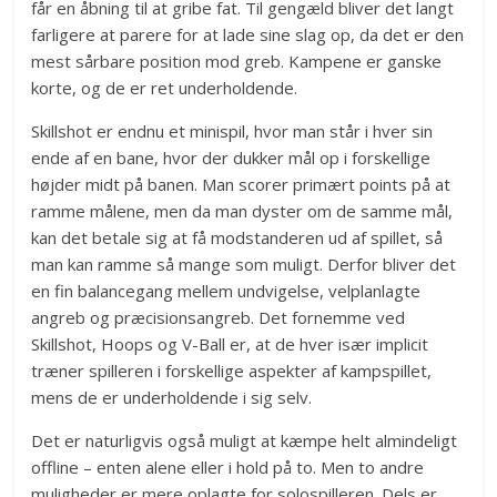
får en åbning til at gribe fat. Til gengæld bliver det langt
farligere at parere for at lade sine slag op, da det er den
mest sårbare position mod greb. Kampene er ganske
korte, og de er ret underholdende.
Skillshot er endnu et minispil, hvor man står i hver sin
ende af en bane, hvor der dukker mål op i forskellige
højder midt på banen. Man scorer primært points på at
ramme målene, men da man dyster om de samme mål,
kan det betale sig at få modstanderen ud af spillet, så
man kan ramme så mange som muligt. Derfor bliver det
en fin balancegang mellem undvigelse, velplanlagte
angreb og præcisionsangreb. Det fornemme ved
Skillshot, Hoops og V-Ball er, at de hver især implicit
træner spilleren i forskellige aspekter af kampspillet,
mens de er underholdende i sig selv.
Det er naturligvis også muligt at kæmpe helt almindeligt
offline – enten alene eller i hold på to. Men to andre
muligheder er mere oplagte for solospilleren. Dels er