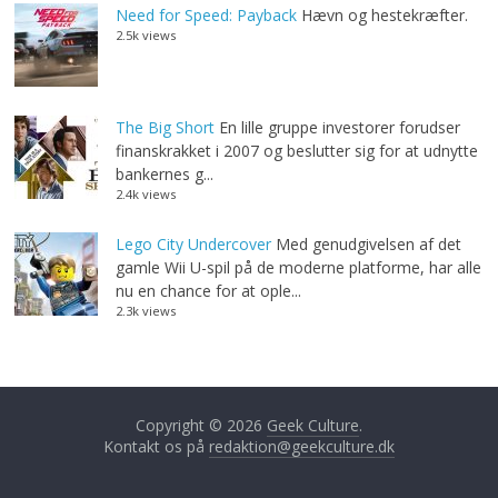
Need for Speed: Payback
Hævn og hestekræfter.
2.5k views
The Big Short
En lille gruppe investorer forudser
finanskrakket i 2007 og beslutter sig for at udnytte
bankernes g...
2.4k views
Lego City Undercover
Med genudgivelsen af det
gamle Wii U-spil på de moderne platforme, har alle
nu en chance for at ople...
2.3k views
Copyright © 2026
Geek Culture
.
Kontakt os på
redaktion@geekculture.dk