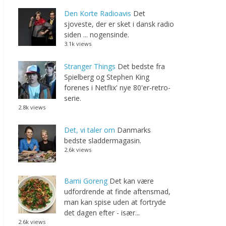
Den Korte Radioavis
Det
sjoveste, der er sket i dansk radio
siden ... nogensinde.
3.1k views
Stranger Things
Det bedste fra
Spielberg og Stephen King
forenes i Netflix' nye 80'er-retro-
serie.
2.8k views
Det, vi taler om
Danmarks
bedste sladdermagasin.
2.6k views
Bami Goreng
Det kan være
udfordrende at finde aftensmad,
man kan spise uden at fortryde
det dagen efter - især...
2.6k views