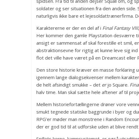
spidsen. Fra tid til anden dejser Squall om, og s
soldater og ser situationen fra den anden side. 
naturligvis ikke bare et lejesoldattrænerfirma.
Karaktererne er der en del af i
Final Fantasy VIII
Her kommer den gamle Playstation desværre til 
ansigt er sammensat af skal forestille et smil, e
abstraktionsevne for rigtig at kunne leve sig in
flot det ville have været på en Dreamcast eller 
Den store historie kræver en masse forklaring u
igennem lange dialogsekvenser mellem karakter
de helt afsindigt smukke – det
er
jo Square.
Fina
halv time. Man skal sætte hele aftener af til pro
Mellem historiefortællingerne drøner vore venne
smukt tegnede statiske baggrunde i byer og du
RPG’er møder man monstrene i Random Encounte
der er god tid til at udforske uden at blive rend
Spillets kerne, kampsystemet, er også utraditi