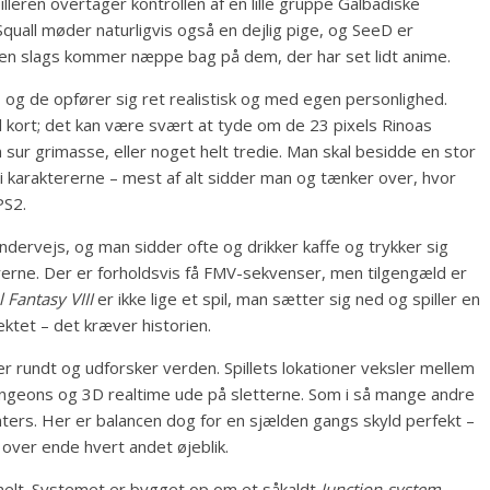
pilleren overtager kontrollen af en lille gruppe Galbadiske
Squall møder naturligvis også en dejlig pige, og SeeD er
 Den slags kommer næppe bag på dem, der har set lidt anime.
, og de opfører sig ret realistisk og med egen personlighed.
kort; det kan være svært at tyde om de 23 pixels Rinoas
n sur grimasse, eller noget helt tredie. Man skal besidde en stor
d i karaktererne – mest af alt sidder man og tænker over, hvor
PS2.
ndervejs, og man sidder ofte og drikker kaffe og trykker sig
erne. Der er forholdsvis få FMV-sekvenser, men tilgengæld er
l Fantasy VIII
er ikke lige et spil, man sætter sig ned og spiller en
jektet – det kræver historien.
r rundt og udforsker verden. Spillets lokationer veksler mellem
ngeons og 3D realtime ude på sletterne. Som i så mange andre
rs. Her er balancen dog for en sjælden gangs skyld perfekt –
t over ende hvert andet øjeblik.
onelt. Systemet er bygget op om et såkaldt
Junction-system
,