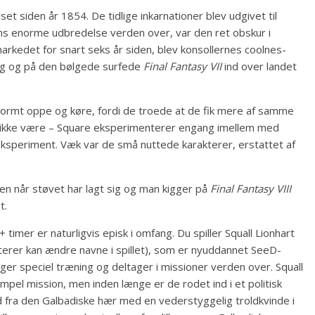
set siden år 1854. De tidlige inkarnationer blev udgivet til
ns enorme udbredelse verden over, var den ret obskur i
arkedet for snart seks år siden, blev konsollernes coolnes-
ing og på den bølgede surfede
Final Fantasy VII
ind over landet
enormt oppe og køre, fordi de troede at de fik mere af samme
et ikke være – Square eksperimenterer engang imellem med
ksperiment. Væk var de små nuttede karakterer, erstattet af
men når støvet har lagt sig og man kigger på
Final Fantasy VIII
t.
timer er naturligvis episk i omfang. Du spiller Squall Lionhart
rakterer kan ændre navne i spillet), som er nyuddannet SeeD-
ger speciel træning og deltager i missioner verden over. Squall
simpel mission, men inden længe er de rodet ind i et politisk
d fra den Galbadiske hær med en vederstyggelig troldkvinde i