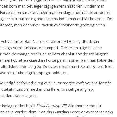
ånden som man bevæger sig igennem historien, vinder man
Force på en karakter, laver man en slags metakarakter, der er
giske attributter og andet nams indtil man er blå i hovedet. Det
systemet, men det virker faktisk overraskende godt og er en
tive Timer Bar. Når en karakters ATB er fyldt ud, kan
n slags semi-turbaseret kampstil. Der er en ulige balance
 med de mange spells er spillets absolut stærkeste krigere
 man koblet en Guardian Force på sin spiller, kan man kalde den
 altudslettende angreb. Desværre kan man ikke afbryde effekt-
aserer et uheldigt kompagni soldater.
kke undgå at forundre sig over hvor meget kraft Square formår
t utal af monstre med endnu flere forskellige angreb,
ældent ser mage til.
indlagt et kortspil i
Final Fantasy VIII
. Alle monstrene du
an selv “card’e” dem, hvis din Guardian Force er avanceret nok)