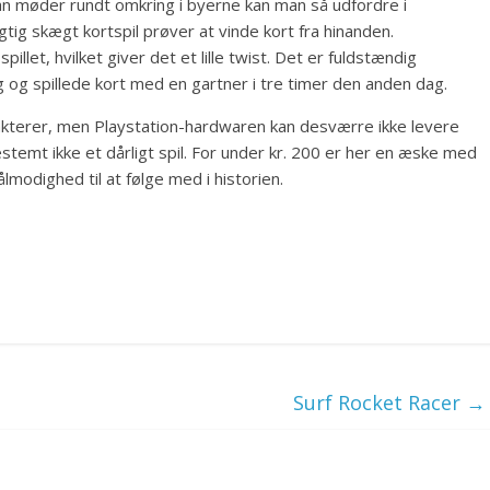
an møder rundt omkring i byerne kan man så udfordre i
gtig skægt kortspil prøver at vinde kort fra hinanden.
illet, hvilket giver det et lille twist. Det er fuldstændig
eg og spillede kort med en gartner i tre timer den anden dag.
kterer, men Playstation-hardwaren kan desværre ikke levere
temt ikke et dårligt spil. For under kr. 200 er her en æske med
ålmodighed til at følge med i historien.
Surf Rocket Racer
→