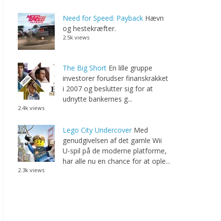
Need for Speed: Payback
Hævn
og hestekræfter.
2.5k views
The Big Short
En lille gruppe
investorer forudser finanskrakket
i 2007 og beslutter sig for at
udnytte bankernes g...
2.4k views
Lego City Undercover
Med
genudgivelsen af det gamle Wii
U-spil på de moderne platforme,
har alle nu en chance for at ople...
2.3k views