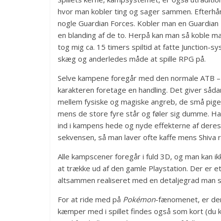
hvor man kobler ting og sager sammen. Efterh
nogle Guardian Forces. Kobler man en Guardian 
en blanding af de to. Herpå kan man så koble ma
tog mig ca. 15 timers spiltid at fatte Junction-
skæg og anderledes måde at spille RPG på.
Selve kampene foregår med den normale ATB – Ac
karakteren foretage en handling. Det giver såda
mellem fysiske og magiske angreb, de små piger
mens de store fyre står og føler sig dumme. Har
ind i kampens hede og nyde effekterne af deres
sekvensen, så man laver ofte kaffe mens Shiva r
Alle kampscener foregår i fuld 3D, og man kan i
at trække ud af den gamle Playstation. Der er e
altsammen realiseret med en detaljegrad man sj
For at ride med på
Pokémon
-fænomenet, er der 
kæmper med i spillet findes også som kort (du k