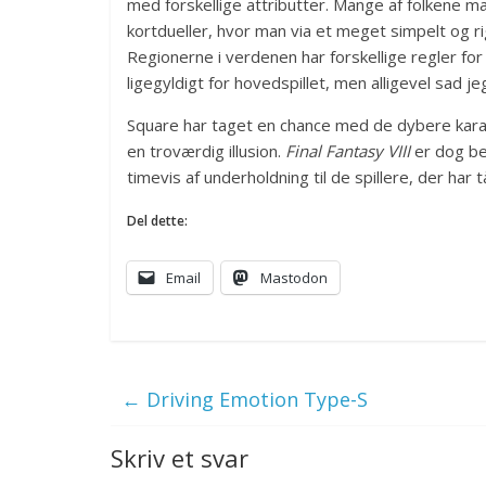
med forskellige attributter. Mange af folkene m
kortdueller, hvor man via et meget simpelt og ri
Regionerne i verdenen har forskellige regler for sp
ligegyldigt for hovedspillet, men alligevel sad j
Square har taget en chance med de dybere kara
en troværdig illusion.
Final Fantasy VIII
er dog bes
timevis af underholdning til de spillere, der har t
Del dette:
Email
Mastodon
←
Driving Emotion Type-S
Skriv et svar