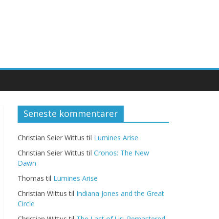
Seneste kommentarer
Christian Seier Wittus
til
Lumines Arise
Christian Seier Wittus
til
Cronos: The New
Dawn
Thomas
til
Lumines Arise
Christian Wittus
til
Indiana Jones and the Great
Circle
Christian Wittus
til
The Last of Us: Remastered