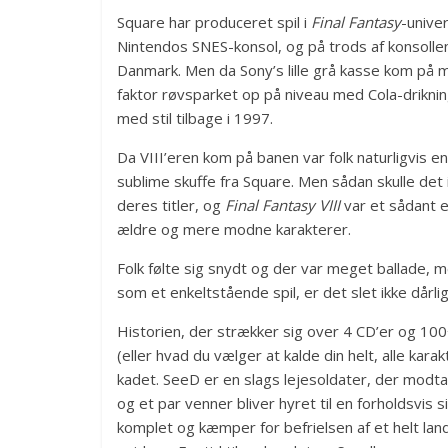
Square har produceret spil i
Final Fantasy
-univer
Nintendos SNES-konsol, og på trods af konsolle
Danmark. Men da Sony’s lille grå kasse kom på m
faktor røvsparket op på niveau med Cola-drikn
med stil tilbage i 1997.
Da VIII’eren kom på banen var folk naturligvis 
sublime skuffe fra Square. Men sådan skulle d
deres titler, og
Final Fantasy VIII
var et sådant e
ældre og mere modne karakterer.
Folk følte sig snydt og der var meget ballade, 
som et enkeltstående spil, er det slet ikke dårlig
Historien, der strækker sig over 4 CD’er og 100+ 
(eller hvad du vælger at kalde din helt, alle ka
kadet. SeeD er en slags lejesoldater, der modta
og et par venner bliver hyret til en forholdsvis 
komplet og kæmper for befrielsen af et helt lan