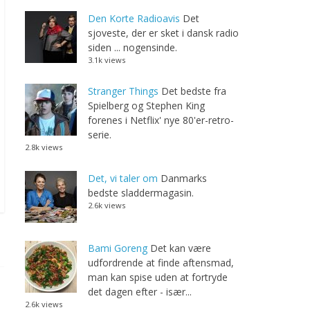
Den Korte Radioavis
Det
sjoveste, der er sket i dansk radio
siden ... nogensinde.
3.1k views
Stranger Things
Det bedste fra
Spielberg og Stephen King
forenes i Netflix' nye 80'er-retro-
serie.
2.8k views
Det, vi taler om
Danmarks
bedste sladdermagasin.
2.6k views
Bami Goreng
Det kan være
udfordrende at finde aftensmad,
man kan spise uden at fortryde
det dagen efter - især...
2.6k views