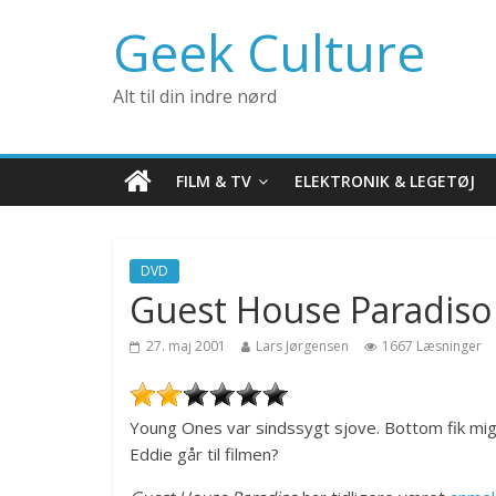
Geek Culture
Alt til din indre nørd
FILM & TV
ELEKTRONIK & LEGETØJ
DVD
Guest House Paradiso
27. maj 2001
Lars Jørgensen
1667 Læsninger
Young Ones var sindssygt sjove. Bottom fik mig ti
Eddie går til filmen?