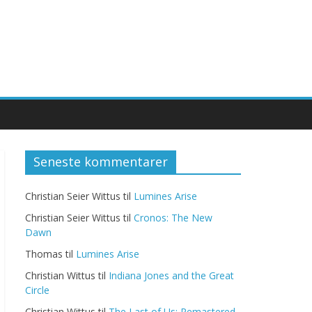
Seneste kommentarer
Christian Seier Wittus
til
Lumines Arise
Christian Seier Wittus
til
Cronos: The New
Dawn
Thomas
til
Lumines Arise
Christian Wittus
til
Indiana Jones and the Great
Circle
Christian Wittus
til
The Last of Us: Remastered