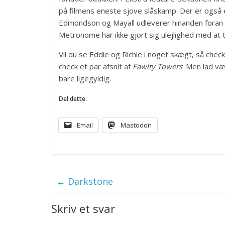
på filmens eneste sjove slåskamp. Der er også e
Edmondson og Mayall udleverer hinanden foran 
Metronome har ikke gjort sig ulejlighed med at te
Vil du se Eddie og Richie i noget skægt, så check
check et par afsnit af
Fawlty Towers
. Men lad væ
bare ligegyldig.
Del dette:
Email
Mastodon
←
Darkstone
Skriv et svar