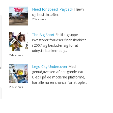
Need for Speed: Payback
Hævn
og hestekræfter.
2.5k views
The Big Short
En lille gruppe
investorer forudser finanskrakket
i 2007 og beslutter sig for at
udnytte bankernes g...
2.4k views
Lego City Undercover
Med
genudgivelsen af det gamle Wii
U-spil på de moderne platforme,
har alle nu en chance for at ople...
2.3k views