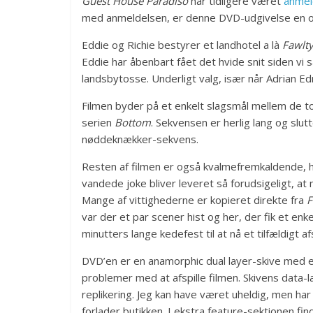
Guest House Paradiso
har tidligere været
anmel
med anmeldelsen, er denne DVD-udgivelse en op
Eddie og Richie bestyrer et landhotel a là
Fawlt
Eddie har åbenbart fået det hvide snit siden vi 
landsbytosse. Underligt valg, især når Adrian Ed
Filmen byder på et enkelt slagsmål mellem de to
serien
Bottom
. Sekvensen er herlig lang og sl
nøddeknækker-sekvens.
Resten af filmen er også kvalmefremkaldende, 
vandede joke bliver leveret så forudsigeligt, a
Mange af vittighederne er kopieret direkte fra
F
var der et par scener hist og her, der fik et enk
minutters lange kedefest til at nå et tilfældigt af
DVD’en er en anamorphic dual layer-skive med et
problemer med at afspille filmen. Skivens data-la
replikering. Jeg kan have været uheldig, men har
forlader butikken. I ekstra feature-sektionen fi