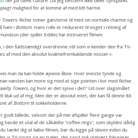
dt
her på Geek Culture. Da jeg bestemt ikke deler synspunkt
lagt mulighed for at komme af med lidt harme.
y Towers
. Richie sviner gæsterne til med sin normale charme og
så ham i
Bottom
. Hans rolle er reduceret til noget i retning af
mundson (der spiller Eddie) har instrueret filmen.
, i den fuldstændigt overdrevne stil som vi kender den fra TV-
uttes af med den absolut kvalmefremkaldende nosser-i-
hvis man da kan holde øjnene åbne. Hver eneste tynde og
t man næsten kan more sig med at sige pointen i kor med Richie.
awlty Towers
, og hvor er det sjove i det? Ud over slagsmålet
elt kluk ud af mig. Men der er absolut intet, der kan få denne 86
snit af
Bottom
til sokkeholderne.
 godt billede, selvom der på min afspiller flere gange var
g havde et utal af de såkaldte “coffee rings”, som skyldes dårlig
 du tænkt dig at købe filmen, bør du kigge på skiven inden du
nder vi TV-spots og en trailer, der sjovt nok primært fokuserer