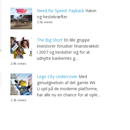
Need for Speed: Payback
Hævn
og hestekræfter.
2.5k views
The Big Short
En lille gruppe
investorer forudser finanskrakket
i 2007 og beslutter sig for at
udnytte bankernes g...
2.4k views
Lego City Undercover
Med
genudgivelsen af det gamle Wii
U-spil på de moderne platforme,
har alle nu en chance for at ople...
2.3k views