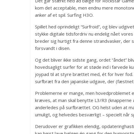
Det går stærkt ned ad bølge for Rockstar Gam
kom det acceptable, men endnu mere monoto
anker af et spil. Surfing H3O.
Spillet hed oprindeligt “Surfroid”, og blev udgiv
stykke digitale tidsfordriv nu endelig nået vore
breder sig hurtigt fra denne strandvasker, der 
forsvandt i disen.
Og det bliver ikke sidste gang, ordet “åndet” b
hovedsagligt surfer for at støde ind i farvede k
joypad til at styre brættet med, ét for hver fod
surfbræt fra den japanske udgave, der (fæstnet ti
Problemerne er mange, men hovedproblemet er de
kræves, at man skal benytte L3/R3 (knapperne
anderledes på surfbrættet. OG helst uden at ma
umuligt, og helvedes besværligt – specielt når s
Derudover er grafikken elendig, opdateringhas
kan højst lave bølgen én gang for den humorist