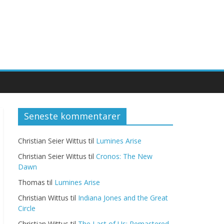
Seneste kommentarer
Christian Seier Wittus
til
Lumines Arise
Christian Seier Wittus
til
Cronos: The New
Dawn
Thomas
til
Lumines Arise
Christian Wittus
til
Indiana Jones and the Great
Circle
Christian Wittus
til
The Last of Us: Remastered