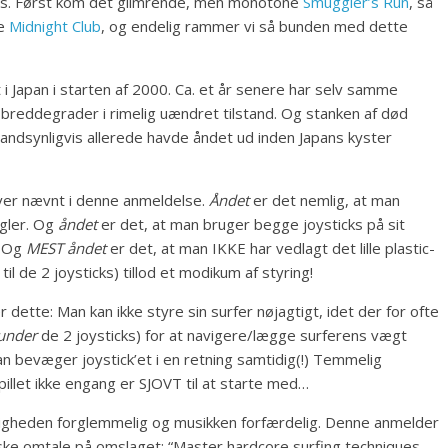
es. Først kom det glimrende, men monotone
Smuggler’s Run
, så
ne
Midnight Club
, og endelig rammer vi så bunden med dette
et i Japan i starten af 2000. Ca. et år senere har selv samme
s breddegrader i rimelig uændret tilstand. Og stanken af død
sandsynligvis allerede havde åndet ud inden Japans kyster
liver nævnt i denne anmeldelse.
Åndet
er det nemlig, at man
ugler. Og
åndet
er det, at man bruger begge joysticks på sit
. Og
MEST åndet
er det, at man IKKE har vedlagt det lille plastic-
l de 2 joysticks) tillod et modikum af styring!
tte: Man kan ikke styre sin surfer nøjagtigt, idet der for ofte
under
de 2 joysticks) for at navigere/lægge surferens vægt
n bevæger joystick’et i en retning samtidig(!) Temmelig
pillet ikke engang er SJOVT til at starte med…
tigheden forglemmelig og musikken forfærdelig. Denne anmelder
iske omtale på omslaget: “Master hardcore surfing techniques