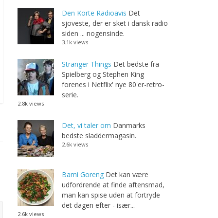
Den Korte Radioavis
Det
sjoveste, der er sket i dansk radio
siden ... nogensinde.
3.1k views
Stranger Things
Det bedste fra
Spielberg og Stephen King
forenes i Netflix' nye 80'er-retro-
serie.
2.8k views
Det, vi taler om
Danmarks
bedste sladdermagasin.
2.6k views
Bami Goreng
Det kan være
udfordrende at finde aftensmad,
man kan spise uden at fortryde
det dagen efter - især...
2.6k views