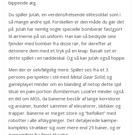
bippende æg.
Du spiller Jutah, en verdensfrelsende elitesoldat som i
så mange andre spil. Forskellen er den måde du gør det
på. Jutah har nemlig nogle specielle bomberør fastgjort
til ærmerne på sin uniform. Han kan så beskyde sine
fjender med bomber fra disse rør, for derefter at
detonere dem med et tryk på en knap. Basalt set er
dette spillet i en nøddeskal. Og så kan Jutah også hoppe.
Men der er selvfølgelig mere. Spillet ses fra et 3.
persons perspektiv i stil med
Metal Gear Solid
, og
gameplayet minder om en blanding af netop dette spil
tilsat en pæn portion
Bomberman
. Look’et minder også
en del om MGS, da banerne består af lange korridorer
og areaner, bundet sammen af elevatorer, slidsker og
trapper. Banerne er meget store og “befolket” med
robotter i alle afskygninger. Det detaljerede kæmpe-
kompleks strækker sig over mere end 25 baner, og er
gennemført fra først til sidst.