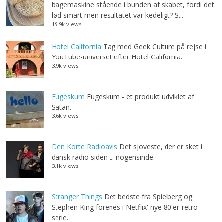
bagemaskine stående i bunden af skabet, fordi det
lød smart men resultatet var kedeligt? S...
19.9k views
Hotel California
Tag med Geek Culture på rejse i
YouTube-universet efter Hotel California.
3.9k views
Fugeskum
Fugeskum - et produkt udviklet af
Satan.
3.6k views
Den Korte Radioavis
Det sjoveste, der er sket i
dansk radio siden ... nogensinde.
3.1k views
Stranger Things
Det bedste fra Spielberg og
Stephen King forenes i Netflix' nye 80'er-retro-
serie.