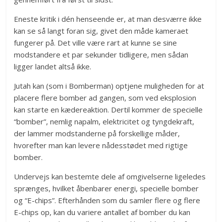
Eneste kritik i dén henseende er, at man desværre ikke
kan se så langt foran sig, givet den måde kameraet
fungerer på. Det ville være rart at kunne se sine
modstandere et par sekunder tidligere, men sådan
ligger landet altså ikke.
Jutah kan (som i Bomberman) optjene muligheden for at
placere flere bomber ad gangen, som ved eksplosion
kan starte en kædereaktion. Dertil kommer de specielle
“bomber”, nemlig napalm, elektricitet og tyngdekraft,
der lammer modstanderne på forskellige måder,
hvorefter man kan levere nådesstødet med rigtige
bomber.
Undervejs kan bestemte dele af omgivelserne ligeledes
sprænges, hvilket åbenbarer energi, specielle bomber
og “E-chips”. Efterhånden som du samler flere og flere
E-chips op, kan du variere antallet af bomber du kan