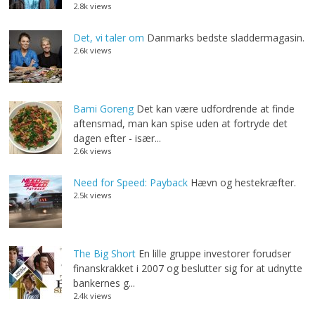
2.8k views
Det, vi taler om
Danmarks bedste sladdermagasin.
2.6k views
Bami Goreng
Det kan være udfordrende at finde
aftensmad, man kan spise uden at fortryde det
dagen efter - især...
2.6k views
Need for Speed: Payback
Hævn og hestekræfter.
2.5k views
The Big Short
En lille gruppe investorer forudser
finanskrakket i 2007 og beslutter sig for at udnytte
bankernes g...
2.4k views