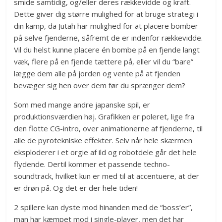
smide samtidig, og/eller deres rækkevidde og kraft.
Dette giver dig større mulighed for at bruge strategi i
din kamp, da Jutah har mulighed for at placere bomber
på selve fjenderne, såfremt de er indenfor rækkevidde.
Vil du helst kunne placere én bombe på en fjende langt
væk, flere på en fjende tættere på, eller vil du “bare”
lægge dem alle på jorden og vente på at fjenden
bevæger sig hen over dem før du sprænger dem?
Som med mange andre japanske spil, er
produktionsværdien høj. Grafikken er poleret, lige fra
den flotte CG-intro, over animationerne af fjenderne, til
alle de pyrotekniske effekter. Selv når hele skærmen
eksploderer i et orgie af ild og robotdele går det hele
flydende. Dertil kommer et passende techno-
soundtrack, hvilket kun er med til at accentuere, at der
er drøn på. Og det er der hele tiden!
2 spillere kan dyste mod hinanden med de “boss’er”,
man har kæmpet mod i single-player, men det har