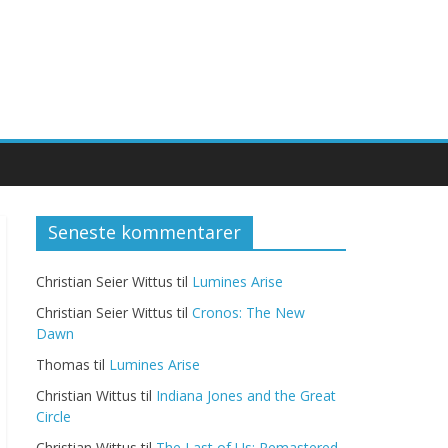
Seneste kommentarer
Christian Seier Wittus
til
Lumines Arise
Christian Seier Wittus
til
Cronos: The New
Dawn
Thomas
til
Lumines Arise
Christian Wittus
til
Indiana Jones and the Great
Circle
Christian Wittus
til
The Last of Us: Remastered