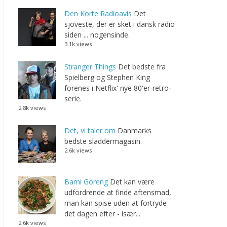
Den Korte Radioavis
Det
sjoveste, der er sket i dansk radio
siden ... nogensinde.
3.1k views
Stranger Things
Det bedste fra
Spielberg og Stephen King
forenes i Netflix' nye 80'er-retro-
serie.
2.8k views
Det, vi taler om
Danmarks
bedste sladdermagasin.
2.6k views
Bami Goreng
Det kan være
udfordrende at finde aftensmad,
man kan spise uden at fortryde
det dagen efter - især...
2.6k views