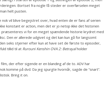
vurderingen. Bortset fra nogle få steder er overførselen meget
 man helt pusten.
 nok vil blive begejstret over, hvad enten de er fans af serien
 ikke konstant er action, men det er jo netop ikke det historien
scs, præsenteres vi for en meget spændende historie krydret med
isc. Den er allerede udgivet og det kan kun gå for langsomt
 den seks stjerner efter kun at have set de første to episoder,
d tillid til at
Rurouni Kenshin OVA 2: Betrayal
holder
ilm, der efter sigende er en blanding af de to. ADV har
n nok komme på dvd. Da jeg spurgte hvornår, sagde de “snart”.
stisk. Bring it on.