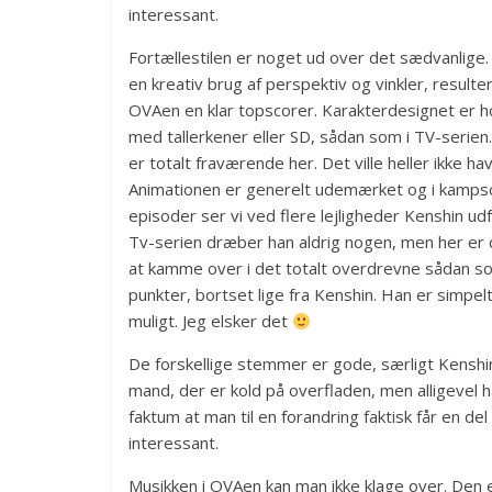
interessant.
Fortællestilen er noget ud over det sædvanlige.
en kreativ brug af perspektiv og vinkler, resulte
OVAen en klar topscorer. Karakterdesignet er hold
med tallerkener eller SD, sådan som i TV-seri
er totalt fraværende her. Det ville heller ikke h
Animationen er generelt udemærket og i kampscen
episoder ser vi ved flere lejligheder Kenshin u
Tv-serien dræber han aldrig nogen, men her er
at kamme over i det totalt overdrevne sådan 
punkter, bortset lige fra Kenshin. Han er simpel
muligt. Jeg elsker det
De forskellige stemmer er gode, særligt Kenshin
mand, der er kold på overfladen, men alligevel h
faktum at man til en forandring faktisk får en d
interessant.
Musikken i OVAen kan man ikke klage over. Den