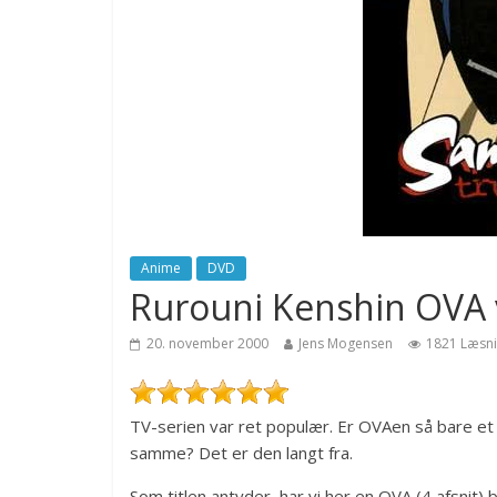
Anime
DVD
Rurouni Kenshin OVA vo
20. november 2000
Jens Mogensen
1821 Læsn
TV-serien var ret populær. Er OVAen så bare e
samme? Det er den langt fra.
Som titlen antyder, har vi her en OVA (4 afsnit