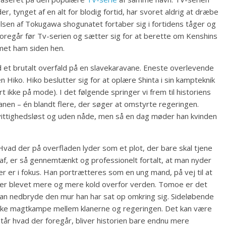
 tynget af en alt for blodig fortid, har svoret aldrig at dræbe
lsen af Tokugawa shogunatet fortaber sig i fortidens tåger og
foregår før Tv-serien og sætter sig for at berette om Kenshins
rmet ham siden hen.
d et brutalt overfald på en slavekaravane. Eneste overlevende
Hiko. Hiko beslutter sig for at oplære Shinta i sin kampteknik
 ikke på mode). I det følgende springer vi frem til historiens
anen – én blandt flere, der søger at omstyrte regeringen.
ittighedsløst og uden nåde, men så en dag møder han kvinden
. Hvad der på overfladen lyder som et plot, der bare skal tjene
af, er så gennemtænkt og professionelt fortalt, at man nyder
r er i fokus. Han portrætteres som en ung mand, på vej til at
er blevet mere og mere kold overfor verden. Tomoe er det
 kan nedbryde den mur han har sat op omkring sig. Sideløbende
iske magtkampe mellem klanerne og regeringen. Det kan være
står hvad der foregår, bliver historien bare endnu mere