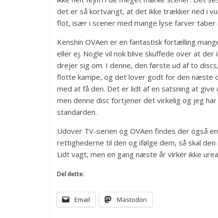
det er så kortvarigt, at det ikke trækker ned i 
flot, især i scener med mange lyse farver taber
Kenshin OVAen er en fantastisk fortælling mange
eller ej. Nogle vil nok blive skuffede over at der
drejer sig om. I denne, den første ud af to di
flotte kampe, og det lover godt for den næste d
med at få den. Det er lidt af en satsning at give
men denne disc fortjener det virkelig og jeg har ful
standarden.
Udover TV-serien og OVAen findes der også en f
rettighederne til den og ifølge dem, så skal de
Lidt vagt, men en gang næste år virker ikke ureali
Del dette:
Email
Mastodon