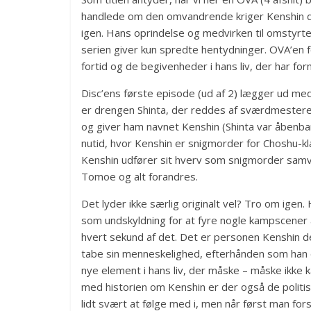
handlede om den omvandrende kriger Kenshin der,
igen. Hans oprindelse og medvirken til omstyrte
serien giver kun spredte hentydninger. OVA’en 
fortid og de begivenheder i hans liv, der har fo
Disc’ens første episode (ud af 2) lægger ud me
er drengen Shinta, der reddes af sværdmesteren 
og giver ham navnet Kenshin (Shinta var åbenbart
nutid, hvor Kenshin er snigmorder for Choshu-kl
Kenshin udfører sit hverv som snigmorder samv
Tomoe og alt forandres.
Det lyder ikke særlig originalt vel? Tro om igen
som undskyldning for at fyre nogle kampscener 
hvert sekund af det. Det er personen Kenshin de
tabe sin menneskelighed, efterhånden som han 
nye element i hans liv, der måske – måske ikke
med historien om Kenshin er der også de polit
lidt svært at følge med i, men når først man for