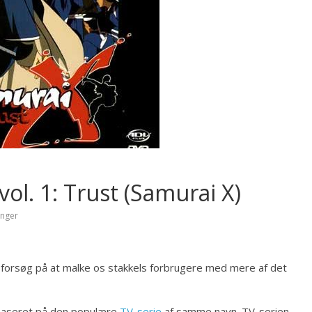
l. 1: Trust (Samurai X)
inger
t forsøg på at malke os stakkels forbrugere med mere af det
) baseret på den populære
TV-serie
af samme navn. TV-serien