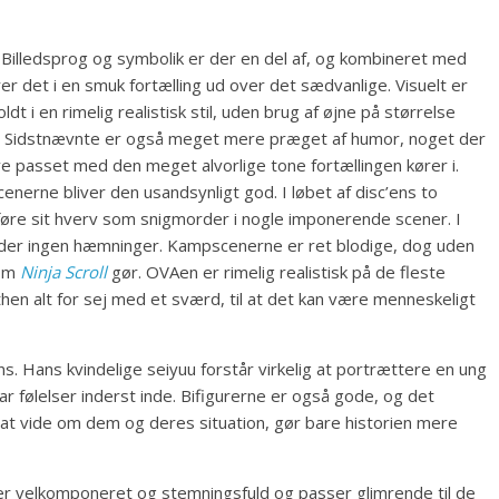
 Billedsprog og symbolik er der en del af, og kombineret med
rer det i en smuk fortælling ud over det sædvanlige. Visuelt er
t i en rimelig realistisk stil, uden brug af øjne på størrelse
en. Sidstnævnte er også meget mere præget af humor, noget der
ave passet med den meget alvorlige tone fortællingen kører i.
erne bliver den usandsynligt god. I løbet af disc’ens to
dføre sit hverv som snigmorder i nogle imponerende scener. I
 der ingen hæmninger. Kampscenerne er ret blodige, dog uden
som
Ninja Scroll
gør. OVAen er rimelig realistisk på de fleste
then alt for sej med et sværd, til at det kan være menneskeligt
s. Hans kvindelige seiyuu forstår virkelig at portrættere en ung
ar følelser inderst inde. Bifigurerne er også gode, og det
el at vide om dem og deres situation, gør bare historien mere
 er velkomponeret og stemningsfuld og passer glimrende til de