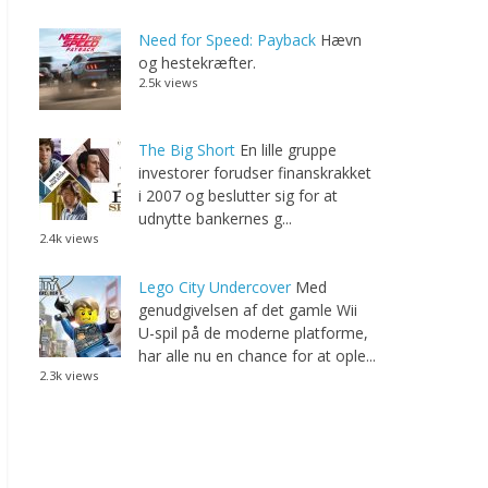
Need for Speed: Payback
Hævn
og hestekræfter.
2.5k views
The Big Short
En lille gruppe
investorer forudser finanskrakket
i 2007 og beslutter sig for at
udnytte bankernes g...
2.4k views
Lego City Undercover
Med
genudgivelsen af det gamle Wii
U-spil på de moderne platforme,
har alle nu en chance for at ople...
2.3k views