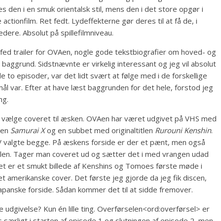
s den i en smuk orientalsk stil, mens den i det store opgør i
tionfilm. Ret fedt. Lydeffekterne gør deres til at få de, i
edere. Absolut på spillefilmniveau.
g fed trailer for OVAen, nogle gode tekstbiografier om hoved- og
aggrund. Sidstnævnte er virkelig interessant og jeg vil absolut
 to episoder, var det lidt svært at følge med i de forskellige
ål var. Efter at have læst baggrunden for det hele, forstod jeg
ng.
le vælge coveret til æsken. OVAen har været udgivet på VHS med
tlen
Samurai X
og en subbet med originaltitlen
Rurouni Kenshin
.
ADV valgte begge. På æskens forside er der et pænt, men også
titlen. Tager man coveret ud og sætter det i med vrangen udad
Det er et smukt billede af Kenshins og Tomoes første møde i
 amerikanske cover. Det første jeg gjorde da jeg fik discen,
apanske forside. Sådan kommer det til at sidde fremover.
 udgivelse? Kun én lille ting. Overførselen<ord:overførsel> er
s særligt i starten af episode 1 og slutningen af episode 2, men