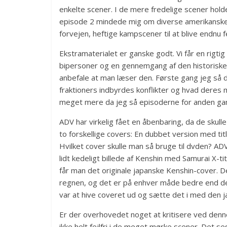
enkelte scener. I de mere fredelige scener holde
episode 2 mindede mig om diverse amerikanske ac
forvejen, heftige kampscener til at blive endnu f
Ekstramaterialet er ganske godt. Vi får en rigti
bipersoner og en gennemgang af den historiske b
anbefale at man læser den. Første gang jeg så de
fraktioners indbyrdes konflikter og hvad deres m
meget mere da jeg så episoderne for anden ga
ADV har virkelig fået en åbenbaring, da de skul
to forskellige covers: En dubbet version med ti
Hvilket cover skulle man så bruge til dvden? 
lidt kedeligt billede af Kenshin med Samurai X-
får man det originale japanske Kenshin-cover. 
regnen, og det er på enhver måde bedre end det
var at hive coveret ud og sætte det i med den j
Er der overhovedet noget at kritisere ved denne
ikke helt fejlfri i de meget mørke scener. Det se