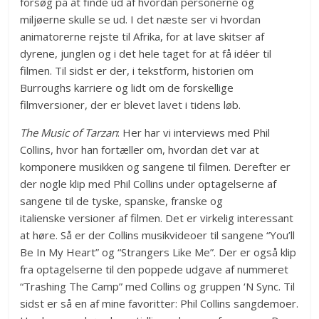
forsøg på at finde ud af hvordan personerne og
miljøerne skulle se ud. I det næste ser vi hvordan
animatorerne rejste til Afrika, for at lave skitser af
dyrene, junglen og i det hele taget for at få idéer til
filmen. Til sidst er der, i tekstform, historien om
Burroughs karriere og lidt om de forskellige
filmversioner, der er blevet lavet i tidens løb.
The Music of Tarzan
: Her har vi interviews med Phil
Collins, hvor han fortæller om, hvordan det var at
komponere musikken og sangene til filmen. Derefter er
der nogle klip med Phil Collins under optagelserne af
sangene til de tyske, spanske, franske og
italienske versioner af filmen. Det er virkelig interessant
at høre. Så er der Collins musikvideoer til sangene “You’ll
Be In My Heart” og “Strangers Like Me”. Der er også klip
fra optagelserne til den poppede udgave af nummeret
“Trashing The Camp” med Collins og gruppen ‘N Sync. Til
sidst er så en af mine favoritter: Phil Collins sangdemoer.