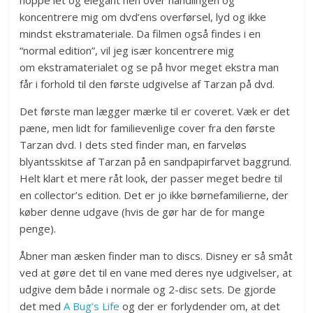
hoppe let og elegant hen over handlingen og
koncentrere mig om dvd’ens overførsel, lyd og ikke
mindst ekstramateriale. Da filmen også findes i en
“normal edition”, vil jeg især koncentrere mig
om ekstramaterialet og se på hvor meget ekstra man
får i forhold til den første udgivelse af Tarzan på dvd.
Det første man lægger mærke til er coveret. Væk er det
pæne, men lidt for familievenlige cover fra den første
Tarzan dvd. I dets sted finder man, en farveløs
blyantsskitse af Tarzan på en sandpapirfarvet baggrund.
Helt klart et mere råt look, der passer meget bedre til
en collector’s edition. Det er jo ikke børnefamilierne, der
køber denne udgave (hvis de gør har de for mange
penge).
Åbner man æsken finder man to discs. Disney er så småt
ved at gøre det til en vane med deres nye udgivelser, at
udgive dem både i normale og 2-disc sets. De gjorde
det med
A Bug’s Life
og der er forlydender om, at det