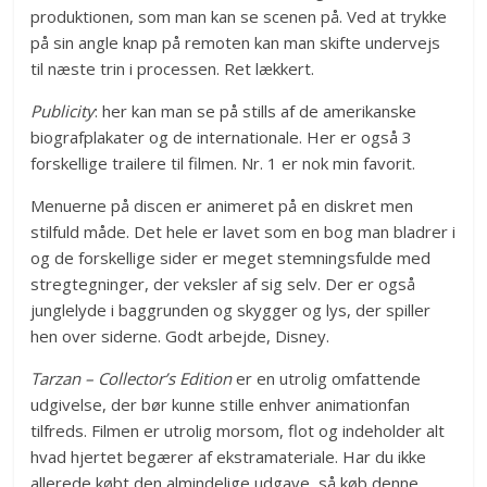
produktionen, som man kan se scenen på. Ved at trykke
på sin angle knap på remoten kan man skifte undervejs
til næste trin i processen. Ret lækkert.
Publicity
: her kan man se på stills af de amerikanske
biografplakater og de internationale. Her er også 3
forskellige trailere til filmen. Nr. 1 er nok min favorit.
Menuerne på discen er animeret på en diskret men
stilfuld måde. Det hele er lavet som en bog man bladrer i
og de forskellige sider er meget stemningsfulde med
stregtegninger, der veksler af sig selv. Der er også
junglelyde i baggrunden og skygger og lys, der spiller
hen over siderne. Godt arbejde, Disney.
Tarzan – Collector’s Edition
er en utrolig omfattende
udgivelse, der bør kunne stille enhver animationfan
tilfreds. Filmen er utrolig morsom, flot og indeholder alt
hvad hjertet begærer af ekstramateriale. Har du ikke
allerede købt den almindelige udgave, så køb denne.