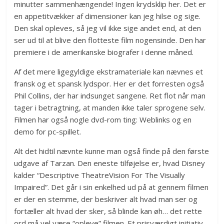
minutter sammenhængende! Ingen krydsklip her. Det er
en appetitvækker af dimensioner kan jeg hilse og sige.
Den skal opleves, så jeg vil ikke sige andet end, at den
ser ud til at blive den flotteste film nogensinde. Den har
premiere i de amerikanske biografer i denne måned.
Af det mere ligegyldige ekstramateriale kan nævnes et
fransk og et spansk lydspor. Her er det forresten også
Phil Collins, der har indsunget sangene. Ret flot når man
tager i betragtning, at manden ikke taler sprogene selv.
Filmen har også nogle dvd-rom ting: Weblinks og en
demo for pc-spillet.
Alt det hidtil nævnte kunne man også finde på den første
udgave af Tarzan. Den eneste tilføjelse er, hvad Disney
kalder “Descriptive TheatreVision For The Visually
Impaired”. Det går i sin enkelhed ud på at gennem filmen
er der en stemme, der beskriver alt hvad man ser og
fortæller alt hvad der sker, så blinde kan øh… det rette
ord må vel være “opleve” filmen. Et prisværdigt initiativ