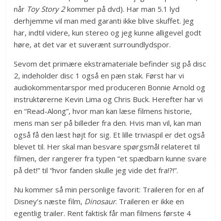
når
Toy Story 2
kommer på dvd). Har man 5.1 lyd
derhjemme vil man med garanti ikke blive skuffet. Jeg
har, indtil videre, kun stereo og jeg kunne alligevel godt
høre, at det var et suverænt surroundlydspor.
Sevom det primære ekstramateriale befinder sig på disc
2, indeholder disc 1 også en pæn stak. Først har vi
audiokommentarspor med produceren Bonnie Arnold og
instruktørerne Kevin Lima og Chris Buck. Herefter har vi
en “Read-Along”, hvor man kan læse filmens historie,
mens man ser på billeder fra den. Hvis man vil, kan man
også få den læst højt for sig. Et lille triviaspil er det også
blevet til. Her skal man besvare spørgsmål relateret til
filmen, der rangerer fra typen “et spædbarn kunne svare
på det!” til “hvor fanden skulle jeg vide det fra!?!”.
Nu kommer så min personlige favorit: Traileren for en af
Disney’s næste film,
Dinosaur
. Traileren er ikke en
egentlig trailer. Rent faktisk får man filmens første 4