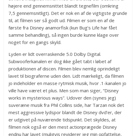
højere end gennemsnittet blandt tegnefilm (omkring
7,5 gennemsnitligt). Det er nok en af de vigtigste grunde
til, at filmen ser så godt ud. Filmen er som en af de
første fra Disney anamorfisk (kun Bug’s Life har fået
samme behandling), så ingen burde kunne klage over
noget for en gangs skyld.
Lyden er lidt overraskende 5.0 Dolby Digital.
Subwooferkanalen er dog ikke gået tabt i løbet af
produktionen af discen. Filmen blev nemlig oprindeligt
lavet til biograferne uden den. Lidt mærkeligt, da filmen
jo indeholder en masse rytmisk musik, hvor .1-kanalen jo
ville have været et plus. Men som man siger, “Disney
works in mysterious ways”. Udover den (synes jeg)
suveræne musik fra Phil Collins side, har Tarzan nok det
mest aggressive lydspor blandt de Disney dvd’er, der
er udgivet på nuværende tidspunkt. Det skyldes, at
filmen nok også er den mest actionprægede Disney
endnu har lavet (muligvis reviderer jeg min opfattelse,