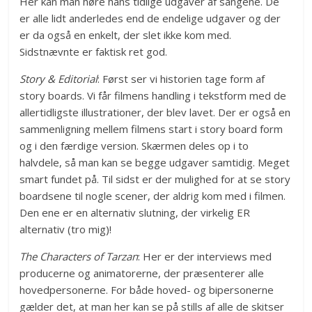
Her kan man høre hans tidlige udgaver af sangene. De
er alle lidt anderledes end de endelige udgaver og der
er da også en enkelt, der slet ikke kom med.
Sidstnævnte er faktisk ret god.
Story & Editorial
: Først ser vi historien tage form af
story boards. Vi får filmens handling i tekstform med de
allertidligste illustrationer, der blev lavet. Der er også en
sammenligning mellem filmens start i story board form
og i den færdige version. Skærmen deles op i to
halvdele, så man kan se begge udgaver samtidig. Meget
smart fundet på. Til sidst er der mulighed for at se story
boardsene til nogle scener, der aldrig kom med i filmen.
Den ene er en alternativ slutning, der virkelig ER
alternativ (tro mig)!
The Characters of Tarzan
: Her er der interviews med
producerne og animatorerne, der præsenterer alle
hovedpersonerne. For både hoved- og bipersonerne
gælder det, at man her kan se på stills af alle de skitser