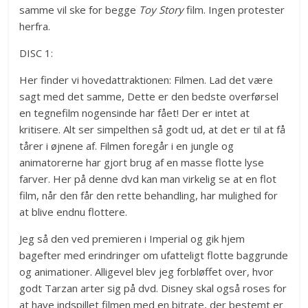
samme vil ske for begge
Toy Story
film. Ingen protester
herfra.
DISC 1:
Her finder vi hovedattraktionen: Filmen. Lad det være
sagt med det samme, Dette er den bedste overførsel
en tegnefilm nogensinde har fået! Der er intet at
kritisere. Alt ser simpelthen så godt ud, at det er til at få
tårer i øjnene af. Filmen foregår i en jungle og
animatorerne har gjort brug af en masse flotte lyse
farver. Her på denne dvd kan man virkelig se at en flot
film, når den får den rette behandling, har mulighed for
at blive endnu flottere.
Jeg så den ved premieren i Imperial og gik hjem
bagefter med erindringer om ufatteligt flotte baggrunde
og animationer. Alligevel blev jeg forbløffet over, hvor
godt Tarzan arter sig på dvd. Disney skal også roses for
at have indspillet filmen med en bitrate, der bestemt er