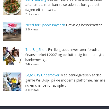
aftensmad, man kan spise uden at fortryde det
dagen efter - især...
2.6k views
Need for Speed: Payback
Hævn og hestekræfter.
2.5k views
The Big Short
En lille gruppe investorer forudser
finanskrakket i 2007 og beslutter sig for at udnytte
bankernes g...
2.4k views
Lego City Undercover
Med genudgivelsen af det
gamle Wii U-spil på de moderne platforme, har alle
nu en chance for at ople...
2.3k views