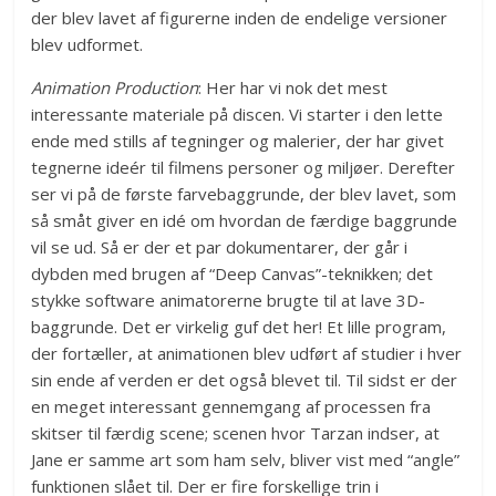
der blev lavet af figurerne inden de endelige versioner
blev udformet.
Animation Production
: Her har vi nok det mest
interessante materiale på discen. Vi starter i den lette
ende med stills af tegninger og malerier, der har givet
tegnerne ideér til filmens personer og miljøer. Derefter
ser vi på de første farvebaggrunde, der blev lavet, som
så småt giver en idé om hvordan de færdige baggrunde
vil se ud. Så er der et par dokumentarer, der går i
dybden med brugen af “Deep Canvas”-teknikken; det
stykke software animatorerne brugte til at lave 3D-
baggrunde. Det er virkelig guf det her! Et lille program,
der fortæller, at animationen blev udført af studier i hver
sin ende af verden er det også blevet til. Til sidst er der
en meget interessant gennemgang af processen fra
skitser til færdig scene; scenen hvor Tarzan indser, at
Jane er samme art som ham selv, bliver vist med “angle”
funktionen slået til. Der er fire forskellige trin i