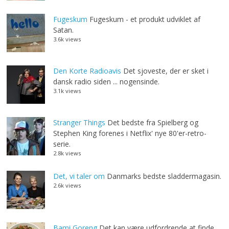
Fugeskum
Fugeskum - et produkt udviklet af
Satan.
3.6k views
Den Korte Radioavis
Det sjoveste, der er sket i
dansk radio siden ... nogensinde.
3.1k views
Stranger Things
Det bedste fra Spielberg og
Stephen King forenes i Netflix' nye 80'er-retro-
serie.
2.8k views
Det, vi taler om
Danmarks bedste sladdermagasin.
2.6k views
Bami Goreng
Det kan være udfordrende at finde