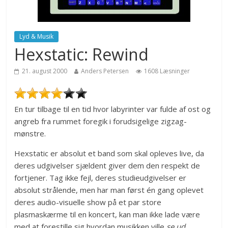
Lyd & Musik
Hexstatic: Rewind
21. august 2000
Anders Petersen
1608 Læsninger
En tur tilbage til en tid hvor labyrinter var fulde af ost og
angreb fra rummet foregik i forudsigelige zigzag-
mønstre.
Hexstatic er absolut et band som skal opleves live, da
deres udgivelser sjældent giver dem den respekt de
fortjener. Tag ikke fejl, deres studieudgivelser er
absolut strålende, men har man først én gang oplevet
deres audio-visuelle show på et par store
plasmaskærme til en koncert, kan man ikke lade være
med at forestille sig hvordan musikken ville
se ud
.