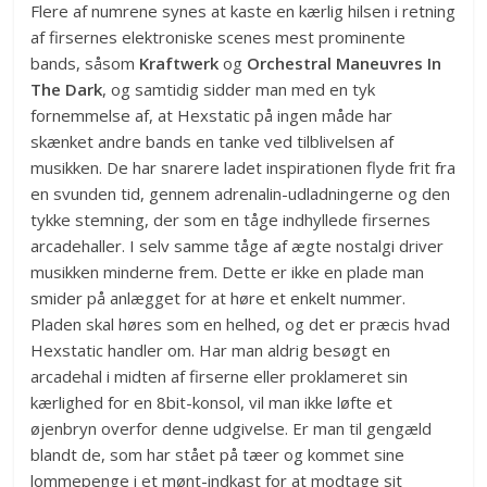
Flere af numrene synes at kaste en kærlig hilsen i retning
af firsernes elektroniske scenes mest prominente
bands, såsom
Kraftwerk
og
Orchestral Maneuvres In
The Dark
, og samtidig sidder man med en tyk
fornemmelse af, at Hexstatic på ingen måde har
skænket andre bands en tanke ved tilblivelsen af
musikken. De har snarere ladet inspirationen flyde frit fra
en svunden tid, gennem adrenalin-udladningerne og den
tykke stemning, der som en tåge indhyllede firsernes
arcadehaller. I selv samme tåge af ægte nostalgi driver
musikken minderne frem. Dette er ikke en plade man
smider på anlægget for at høre et enkelt nummer.
Pladen skal høres som en helhed, og det er præcis hvad
Hexstatic handler om. Har man aldrig besøgt en
arcadehal i midten af firserne eller proklameret sin
kærlighed for en 8bit-konsol, vil man ikke løfte et
øjenbryn overfor denne udgivelse. Er man til gengæld
blandt de, som har stået på tæer og kommet sine
lommepenge i et mønt-indkast for at modtage sit