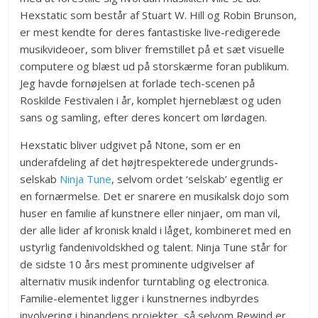
Hexstatic som består af Stuart W. Hill og Robin Brunson,
er mest kendte for deres fantastiske live-redigerede
musikvideoer, som bliver fremstillet på et sæt visuelle
computere og blæst ud på storskærme foran publikum.
Jeg havde fornøjelsen at forlade tech-scenen på
Roskilde Festivalen i år, komplet hjerneblæst og uden
sans og samling, efter deres koncert om lørdagen.
Hexstatic bliver udgivet på Ntone, som er en
underafdeling af det højtrespekterede undergrunds-
selskab
Ninja Tune
, selvom ordet ‘selskab’ egentlig er
en fornærmelse. Det er snarere en musikalsk dojo som
huser en familie af kunstnere eller ninjaer, om man vil,
der alle lider af kronisk knald i låget, kombineret med en
ustyrlig fandenivoldskhed og talent. Ninja Tune står for
de sidste 10 års mest prominente udgivelser af
alternativ musik indenfor turntabling og electronica.
Familie-elementet ligger i kunstnernes indbyrdes
involvering i hinandens projekter, så selvom Rewind er