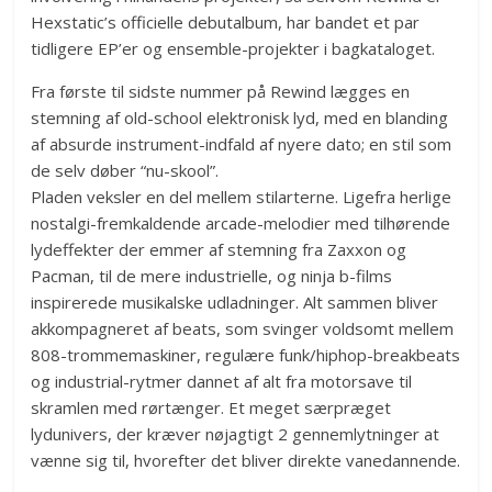
Hexstatic’s officielle debutalbum, har bandet et par
tidligere EP’er og ensemble-projekter i bagkataloget.
Fra første til sidste nummer på Rewind lægges en
stemning af old-school elektronisk lyd, med en blanding
af absurde instrument-indfald af nyere dato; en stil som
de selv døber “nu-skool”.
Pladen veksler en del mellem stilarterne. Ligefra herlige
nostalgi-fremkaldende arcade-melodier med tilhørende
lydeffekter der emmer af stemning fra Zaxxon og
Pacman, til de mere industrielle, og ninja b-films
inspirerede musikalske udladninger. Alt sammen bliver
akkompagneret af beats, som svinger voldsomt mellem
808-trommemaskiner, regulære funk/hiphop-breakbeats
og industrial-rytmer dannet af alt fra motorsave til
skramlen med rørtænger. Et meget særpræget
lydunivers, der kræver nøjagtigt 2 gennemlytninger at
vænne sig til, hvorefter det bliver direkte vanedannende.