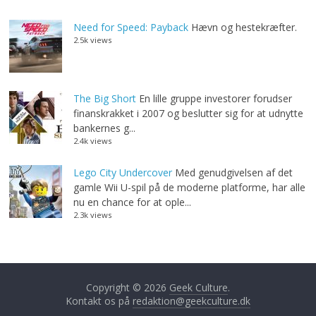
Need for Speed: Payback
Hævn og hestekræfter.
2.5k views
The Big Short
En lille gruppe investorer forudser
finanskrakket i 2007 og beslutter sig for at udnytte
bankernes g...
2.4k views
Lego City Undercover
Med genudgivelsen af det
gamle Wii U-spil på de moderne platforme, har alle
nu en chance for at ople...
2.3k views
Copyright © 2026
Geek Culture
.
Kontakt os på
redaktion@geekculture.dk