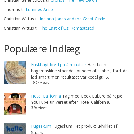
Christian Seier Wittus
til
Cronos: The New Dawn
Thomas
til
Lumines Arise
Christian Wittus
til
Indiana Jones and the Great Circle
Christian Wittus
til
The Last of Us: Remastered
Populære Indlæg
Friskbagt brød på 4 minutter
Har du en
bagemaskine stående i bunden af skabet, fordi det
lød smart men resultatet var kedeligt? S...
19.9k views
Hotel California
Tag med Geek Culture på rejse i
YouTube-universet efter Hotel California.
3.9k views
Fugeskum
Fugeskum - et produkt udviklet af
Satan.