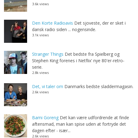
3.6k views
Den Korte Radioavis
Det sjoveste, der er sket i
dansk radio siden ... nogensinde.
3.1k views
Stranger Things
Det bedste fra Spielberg og
Stephen King forenes i Netflix' nye 80'er-retro-
serie.
2.8k views
Det, vi taler om
Danmarks bedste sladdermagasin.
2.6k views
Bami Goreng
Det kan være udfordrende at finde
aftensmad, man kan spise uden at fortryde det
dagen efter - især...
2.6k views