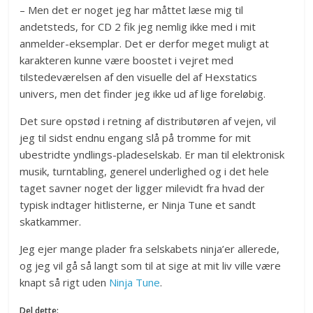
– Men det er noget jeg har måttet læse mig til
andetsteds, for CD 2 fik jeg nemlig ikke med i mit
anmelder-eksemplar. Det er derfor meget muligt at
karakteren kunne være boostet i vejret med
tilstedeværelsen af den visuelle del af Hexstatics
univers, men det finder jeg ikke ud af lige foreløbig.
Det sure opstød i retning af distributøren af vejen, vil
jeg til sidst endnu engang slå på tromme for mit
ubestridte yndlings-pladeselskab. Er man til elektronisk
musik, turntabling, generel underlighed og i det hele
taget savner noget der ligger milevidt fra hvad der
typisk indtager hitlisterne, er Ninja Tune et sandt
skatkammer.
Jeg ejer mange plader fra selskabets ninja’er allerede,
og jeg vil gå så langt som til at sige at mit liv ville være
knapt så rigt uden
Ninja Tune
.
Del dette: