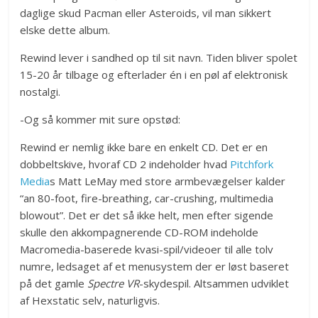
daglige skud Pacman eller Asteroids, vil man sikkert
elske dette album.
Rewind lever i sandhed op til sit navn. Tiden bliver spolet
15-20 år tilbage og efterlader én i en pøl af elektronisk
nostalgi.
-Og så kommer mit sure opstød:
Rewind er nemlig ikke bare en enkelt CD. Det er en
dobbeltskive, hvoraf CD 2 indeholder hvad
Pitchfork
Media
s Matt LeMay med store armbevægelser kalder
“an 80-foot, fire-breathing, car-crushing, multimedia
blowout”. Det er det så ikke helt, men efter sigende
skulle den akkompagnerende CD-ROM indeholde
Macromedia-baserede kvasi-spil/videoer til alle tolv
numre, ledsaget af et menusystem der er løst baseret
på det gamle
Spectre VR
-skydespil. Altsammen udviklet
af Hexstatic selv, naturligvis.