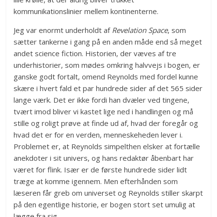
kommunikationslinier mellem kontinenterne.
Jeg var enormt underholdt af
Revelation Space
, som
sætter tankerne i gang på en anden måde end så meget
andet science fiction. Historien, der væves af tre
underhistorier, som mødes omkring halvvejs i bogen, er
ganske godt fortalt, omend Reynolds med fordel kunne
skære i hvert fald et par hundrede sider af det 565 sider
lange værk. Det er ikke fordi han dvæler ved tingene,
tvært imod bliver vi kastet lige ned i handlingen og må
stille og roligt prøve at finde ud af, hvad der foregår og
hvad det er for en verden, menneskeheden lever i.
Problemet er, at Reynolds simpelthen elsker at fortælle
anekdoter i sit univers, og hans redaktør åbenbart har
været for flink. Især er de første hundrede sider lidt
træge at komme igennem. Men efterhånden som
læseren får greb om universet og Reynolds stiller skarpt
på den egentlige historie, er bogen stort set umulig at
lægge fra sig.