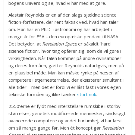
bogens univers og se, hvad vi har med at gøre.
Alastair Reynolds er en af den slags sjældne science
fiction-forfattere, der rent faktisk ved, hvad han taler
om. Han har en Ph.D. i astronomi og har arbejdet i
mange år for ESA – den europæiske pendant til NASA.
Det betyder, at
Revelation Space
er såkaldt “hard
science fiction”, hvor ting opfører sig, som de vil gøre i
virkeligheden. Når talen kommer på andre civilisationer
og deres formåen, gætter Reynolds naturligvis, men på
en plausibel måde. Man kan måske rynke på næsen af
computere i stjernestørrelse, der eksisterer simultant i
alle tider – men det er fordi vi er låst fast i vores egen
tekniske formåen og ikke tænker
stort nok
.
2550’erne er fyldt med interstellare rumskibe i storby-
størrelser, genetisk modificerede mennesker, sindssygt
avancerede computere og andet hurlumhej, vi har læst
om så mange gange før. Men ét koncept gør
Revelation