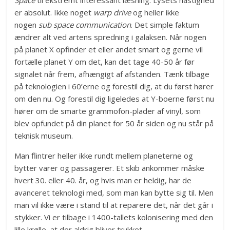
Space
til ekstremt interessant læsning: Lysets hastighed
er absolut. Ikke noget
warp drive
og heller ikke
nogen
sub space communication
. Det simple faktum
ændrer alt ved artens spredning i galaksen. Når nogen
på planet X opfinder et eller andet smart og gerne vil
fortælle planet Y om det, kan det tage 40-50 år før
signalet når frem, afhængigt af afstanden. Tænk tilbage
på teknologien i 60’erne og forestil dig, at du først hører
om den nu. Og forestil dig ligeledes at Y-boerne først nu
hører om de smarte grammofon-plader af vinyl, som
blev opfundet på din planet for 50 år siden og nu står på
teknisk museum.
Man flintrer heller ikke rundt mellem planeterne og
bytter varer og passagerer. Et skib ankommer måske
hvert 30. eller 40. år, og hvis man er heldig, har de
avanceret teknologi med, som man kan bytte sig til. Men
man vil ikke være i stand til at reparere det, når det går i
stykker. Vi er tilbage i 1400-tallets kolonisering med den
lille krølle, at der aldrig bliver trukket