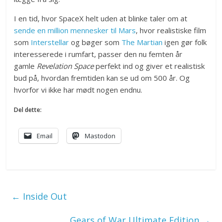
I en tid, hvor SpaceX helt uden at blinke taler om at
sende en million mennesker til Mars
, hvor realistiske film
som
Interstellar
og bøger som
The Martian
igen gør folk
interesserede i rumfart, passer den nu femten år
gamle
Revelation Space
perfekt ind og giver et realistisk
bud på, hvordan fremtiden kan se ud om 500 år. Og
hvorfor vi ikke har mødt nogen endnu.
Del dette:
Email
Mastodon
←
Inside Out
Gears of War Ultimate Edition
→