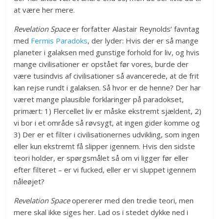
at være her mere.
Revelation Space
er forfatter Alastair Reynolds’ favntag
med
Fermis Paradoks
, der lyder: Hvis der er så mange
planeter i galaksen med gunstige forhold for liv, og hvis
mange civilisationer er opstået før vores, burde der
være tusindvis af civilisationer så avancerede, at de frit
kan rejse rundt i galaksen. Så hvor er de henne? Der har
været mange plausible forklaringer på paradokset,
primært: 1) Flercellet liv er måske ekstremt sjældent, 2)
vi bor i et område så røvsygt, at ingen gider komme og
3) Der er et filter i civilisationernes udvikling, som ingen
eller kun ekstremt få slipper igennem. Hvis den sidste
teori holder, er spørgsmålet så om vi ligger før eller
efter filteret – er vi fucked, eller er vi sluppet igennem
nåleøjet?
Revelation Space
opererer med den tredie teori, men
mere skal ikke siges her. Lad os i stedet dykke ned i