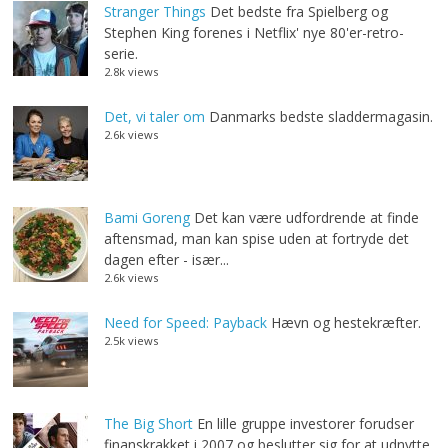
Stranger Things
Det bedste fra Spielberg og
Stephen King forenes i Netflix' nye 80'er-retro-
serie.
2.8k views
Det, vi taler om
Danmarks bedste sladdermagasin.
2.6k views
Bami Goreng
Det kan være udfordrende at finde
aftensmad, man kan spise uden at fortryde det
dagen efter - især...
2.6k views
Need for Speed: Payback
Hævn og hestekræfter.
2.5k views
The Big Short
En lille gruppe investorer forudser
finanskrakket i 2007 og beslutter sig for at udnytte