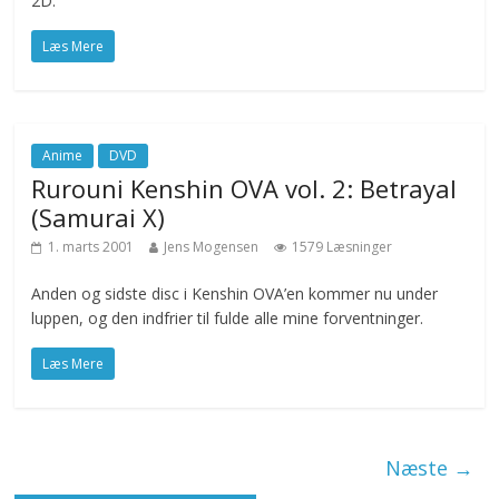
2D.
Læs Mere
Anime
DVD
Rurouni Kenshin OVA vol. 2: Betrayal
(Samurai X)
1. marts 2001
Jens Mogensen
1579 Læsninger
Anden og sidste disc i Kenshin OVA’en kommer nu under
luppen, og den indfrier til fulde alle mine forventninger.
Læs Mere
Næste →