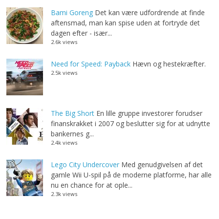
Bami Goreng
Det kan være udfordrende at finde
aftensmad, man kan spise uden at fortryde det
dagen efter - især...
2.6k views
Need for Speed: Payback
Hævn og hestekræfter.
2.5k views
The Big Short
En lille gruppe investorer forudser
finanskrakket i 2007 og beslutter sig for at udnytte
bankernes g...
2.4k views
Lego City Undercover
Med genudgivelsen af det
gamle Wii U-spil på de moderne platforme, har alle
nu en chance for at ople...
2.3k views