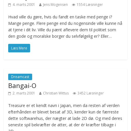
4. marts 2001
Jens Mogensen
1554 Læsninger
Hvad ville du gøre, hvis du fandt en taske med penge i?
Mange penge. Flere penge end du nogensinde ville kunne nå
at tjene i dit liv. Ville du pænt aflevere dem til politiet som
den gode og moralske borger du selvfølgelig er? Eller…
Læs Mere
Dreamcast
Bangai-O
2. marts 2001
Christian Wittus
3452 Læsninger
Treasure er et kendt navn i Japan, men da resten af verden
efterhånden er blevet besat af 3D, kender kun de færreste
dette softwarehus, der nægter at lade 2D dø. Og med deres
seneste spil bekræfter de atter, at der ér kræfter tilbage i