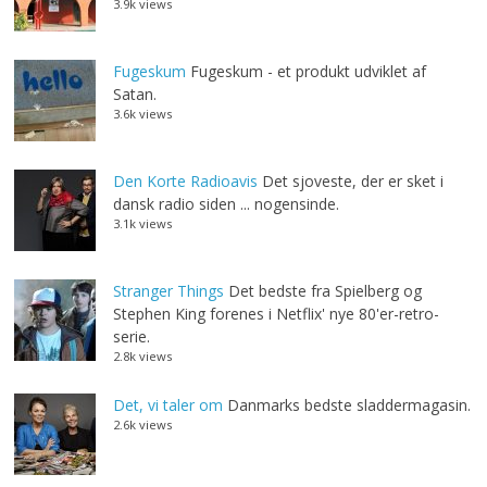
3.9k views
Fugeskum
Fugeskum - et produkt udviklet af
Satan.
3.6k views
Den Korte Radioavis
Det sjoveste, der er sket i
dansk radio siden ... nogensinde.
3.1k views
Stranger Things
Det bedste fra Spielberg og
Stephen King forenes i Netflix' nye 80'er-retro-
serie.
2.8k views
Det, vi taler om
Danmarks bedste sladdermagasin.
2.6k views