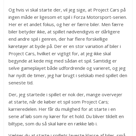
Og hvis vi skal starte der, vil jeg sige, at Project Cars på
ingen måde er ligesom et spil i Forza Motorsport-serien.
Her er et andet fokus, og her er færre biler. Men færre
biler betyder ikke, at spillet nødvendigvis er dårligere
end andre spil i genren, der har flere forskellige
køretøjer at byde på. Der er en stor variation af biler i
Project Cars, hvilket er vigtigt for, at jeg ikke skal
begynde at kede mig med sådan et spil. Samtidig er
selve gameplayet både udfordrende og varieret, og jeg
har nydt de timer, jeg har brugt i selskab med spillet den
seneste tid.
Der, jeg startede i spillet er nok der, mange overvejer
at starte, når de køber et spil som Project Cars;
karrieredelen. Her får du mulighed for at starte i en
serie af løb som ny kører for et hold. Du bliver tildelt en
biltype, som du så skal køre en række løb i.
Vælger du at starte i spillets laveste klasse af biler, små,