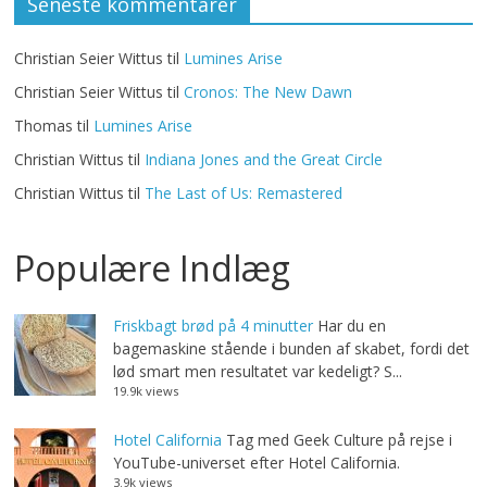
Seneste kommentarer
Christian Seier Wittus
til
Lumines Arise
Christian Seier Wittus
til
Cronos: The New Dawn
Thomas
til
Lumines Arise
Christian Wittus
til
Indiana Jones and the Great Circle
Christian Wittus
til
The Last of Us: Remastered
Populære Indlæg
Friskbagt brød på 4 minutter
Har du en
bagemaskine stående i bunden af skabet, fordi det
lød smart men resultatet var kedeligt? S...
19.9k views
Hotel California
Tag med Geek Culture på rejse i
YouTube-universet efter Hotel California.
3.9k views