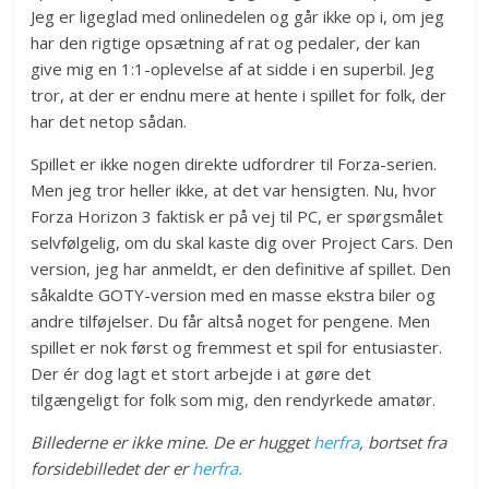
Jeg er ligeglad med onlinedelen og går ikke op i, om jeg
har den rigtige opsætning af rat og pedaler, der kan
give mig en 1:1-oplevelse af at sidde i en superbil. Jeg
tror, at der er endnu mere at hente i spillet for folk, der
har det netop sådan.
Spillet er ikke nogen direkte udfordrer til Forza-serien.
Men jeg tror heller ikke, at det var hensigten. Nu, hvor
Forza Horizon 3 faktisk er på vej til PC, er spørgsmålet
selvfølgelig, om du skal kaste dig over Project Cars. Den
version, jeg har anmeldt, er den definitive af spillet. Den
såkaldte GOTY-version med en masse ekstra biler og
andre tilføjelser. Du får altså noget for pengene. Men
spillet er nok først og fremmest et spil for entusiaster.
Der ér dog lagt et stort arbejde i at gøre det
tilgængeligt for folk som mig, den rendyrkede amatør.
Billederne er ikke mine. De er hugget
herfra
, bortset fra
forsidebilledet der er
herfra.