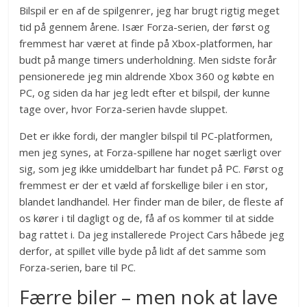
Bilspil er en af de spilgenrer, jeg har brugt rigtig meget
tid på gennem årene. Især Forza-serien, der først og
fremmest har været at finde på Xbox-platformen, har
budt på mange timers underholdning. Men sidste forår
pensionerede jeg min aldrende Xbox 360 og købte en
PC, og siden da har jeg ledt efter et bilspil, der kunne
tage over, hvor Forza-serien havde sluppet.
Det er ikke fordi, der mangler bilspil til PC-platformen,
men jeg synes, at Forza-spillene har noget særligt over
sig, som jeg ikke umiddelbart har fundet på PC. Først og
fremmest er der et væld af forskellige biler i en stor,
blandet landhandel. Her finder man de biler, de fleste af
os kører i til dagligt og de, få af os kommer til at sidde
bag rattet i. Da jeg installerede Project Cars håbede jeg
derfor, at spillet ville byde på lidt af det samme som
Forza-serien, bare til PC.
Færre biler – men nok at lave