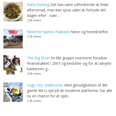
Bami Goreng
Det kan være udfordrende at finde
aftensmad, man kan spise uden at fortryde det
dagen efter - især...
2.6k views
Need for Speed: Payback
Hævn og hestekræfter.
2.5k views
The Big Short
En lille gruppe investorer forudser
finanskrakket i 2007 og beslutter sig for at udnytte
bankernes g...
2.4k views
Lego City Undercover
Med genudgivelsen af det
gamle Wii U-spil på de moderne platforme, har alle
nu en chance for at ople...
2.3k views