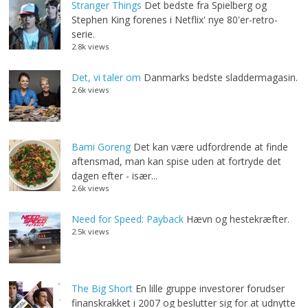
Stranger Things
Det bedste fra Spielberg og
Stephen King forenes i Netflix' nye 80'er-retro-
serie.
2.8k views
Det, vi taler om
Danmarks bedste sladdermagasin.
2.6k views
Bami Goreng
Det kan være udfordrende at finde
aftensmad, man kan spise uden at fortryde det
dagen efter - især...
2.6k views
Need for Speed: Payback
Hævn og hestekræfter.
2.5k views
The Big Short
En lille gruppe investorer forudser
finanskrakket i 2007 og beslutter sig for at udnytte