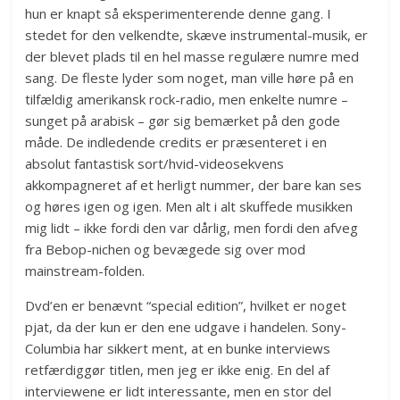
hun er knapt så eksperimenterende denne gang. I
stedet for den velkendte, skæve instrumental-musik, er
der blevet plads til en hel masse regulære numre med
sang. De fleste lyder som noget, man ville høre på en
tilfældig amerikansk rock-radio, men enkelte numre –
sunget på arabisk – gør sig bemærket på den gode
måde. De indledende credits er præsenteret i en
absolut fantastisk sort/hvid-videosekvens
akkompagneret af et herligt nummer, der bare kan ses
og høres igen og igen. Men alt i alt skuffede musikken
mig lidt – ikke fordi den var dårlig, men fordi den afveg
fra Bebop-nichen og bevægede sig over mod
mainstream-folden.
Dvd’en er benævnt “special edition”, hvilket er noget
pjat, da der kun er den ene udgave i handelen. Sony-
Columbia har sikkert ment, at en bunke interviews
retfærdiggør titlen, men jeg er ikke enig. En del af
interviewene er lidt interessante, men en stor del