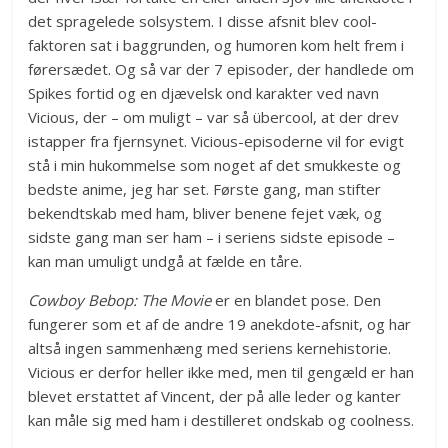
det spragelede solsystem. I disse afsnit blev cool-
faktoren sat i baggrunden, og humoren kom helt frem i
førersædet. Og så var der 7 episoder, der handlede om
Spikes fortid og en djævelsk ond karakter ved navn
Vicious, der – om muligt – var så übercool, at der drev
istapper fra fjernsynet. Vicious-episoderne vil for evigt
stå i min hukommelse som noget af det smukkeste og
bedste anime, jeg har set. Første gang, man stifter
bekendtskab med ham, bliver benene fejet væk, og
sidste gang man ser ham – i seriens sidste episode –
kan man umuligt undgå at fælde en tåre.
Cowboy Bebop: The Movie
er en blandet pose. Den
fungerer som et af de andre 19 anekdote-afsnit, og har
altså ingen sammenhæng med seriens kernehistorie.
Vicious er derfor heller ikke med, men til gengæld er han
blevet erstattet af Vincent, der på alle leder og kanter
kan måle sig med ham i destilleret ondskab og coolness.