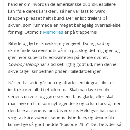
handler om, hvordan de amerikanske dub-skuespillere
kan “føle deres karakter”, så her var fast forward-
knappen presset helt i bund. Der er lidt trailers på
skiven, som rummede en meget behagelig overraskelse
for mig: Otomo’s
Memories
er på trapperne!
Billede og lyd er knivskarpt gengivet. Da jeg sad og
skulle finde screenshots på min pc, slog det mig igen og
igen hvor superb billedkvaliteten på denne dvd er.
Cowboy Bebop
har altid set rigtig godt ud, men denne
skive tager simpelthen prisen i billedafdelingen.
Når en tv-serie går hen og afføder en biograf-film, er
instruktøren altid i et dilemma: Skal man lave en film i
seriens univers og gøre seriens fans glade, eller skal
man lave en film som nybegyndere også kan forstå, med
den fare at seriens fans bliver sure. Heldigvis har man
valgt at køre videre i seriens dybe fure, og denne film
kunne lige så godt hedde “Episode 23.5”. Det betyder så