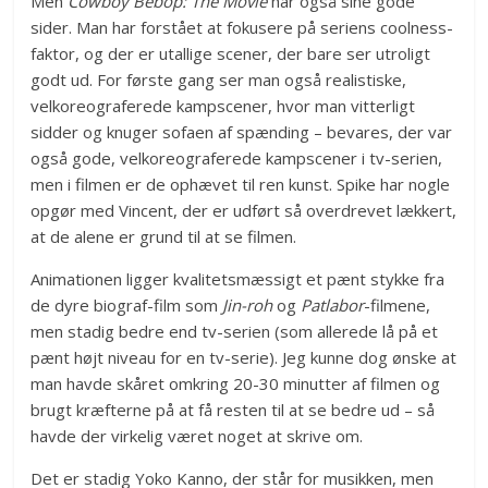
Men
Cowboy Bebop: The Movie
har også sine gode
sider. Man har forstået at fokusere på seriens coolness-
faktor, og der er utallige scener, der bare ser utroligt
godt ud. For første gang ser man også realistiske,
velkoreograferede kampscener, hvor man vitterligt
sidder og knuger sofaen af spænding – bevares, der var
også gode, velkoreograferede kampscener i tv-serien,
men i filmen er de ophævet til ren kunst. Spike har nogle
opgør med Vincent, der er udført så overdrevet lækkert,
at de alene er grund til at se filmen.
Animationen ligger kvalitetsmæssigt et pænt stykke fra
de dyre biograf-film som
Jin-roh
og
Patlabor
-filmene,
men stadig bedre end tv-serien (som allerede lå på et
pænt højt niveau for en tv-serie). Jeg kunne dog ønske at
man havde skåret omkring 20-30 minutter af filmen og
brugt kræfterne på at få resten til at se bedre ud – så
havde der virkelig været noget at skrive om.
Det er stadig Yoko Kanno, der står for musikken, men