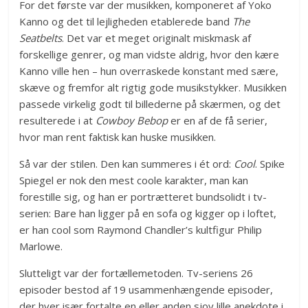
For det første var der musikken, komponeret af Yoko
Kanno og det til lejligheden etablerede band
The
Seatbelts
. Det var et meget originalt miskmask af
forskellige genrer, og man vidste aldrig, hvor den kære
Kanno ville hen – hun overraskede konstant med sære,
skæve og fremfor alt rigtig gode musikstykker. Musikken
passede virkelig godt til billederne på skærmen, og det
resulterede i at
Cowboy Bebop
er en af de få serier,
hvor man rent faktisk kan huske musikken.
Så var der stilen. Den kan summeres i ét ord:
Cool
. Spike
Spiegel er nok den mest coole karakter, man kan
forestille sig, og han er portrætteret bundsolidt i tv-
serien: Bare han ligger på en sofa og kigger op i loftet,
er han cool som Raymond Chandler’s kultfigur Philip
Marlowe.
Slutteligt var der fortællemetoden. Tv-seriens 26
episoder bestod af 19 usammenhængende episoder,
der hver især fortalte en eller anden sjov lille anekdote i