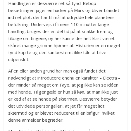
Handlingen er desværre ret så tynd. Bebop-
besætningen jager en hacker på Mars og bliver blandet
ind i et plot, der har til mål at udrydde hele planetens
befolkning. Undervejs i filmens 110 minutter lange
handling, bruges der en del tid på at snakke frem og
tilbage om tingene, og her kunne der helt klart været
skåret mange grimme hjørner af. Historien er en meget
tynd kop te og den kan bestemt ikke tåle at blive
udpenslet.
Af en eller anden grund har man også fundet det
nødvendigt at introducere endnu en karakter – Electra –
der minder så meget om Faye, at jeg ikke kan se idéen
med hende. Til gengæld er hun så køn, at man ikke just
er ked af at se hende på skærmen. Desværre betyder
det udvidede persongalleri, at Jet får meget lidt
skærmtid og er blevet reduceret til en bifigur, hvilket
denne anmelder begræder.