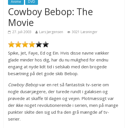
Anime
DVD
Cowboy Bebop: The
Movie
27. juli 2003
Lars Jørgensen
3021 Læsninger
Spike, Jet, Faye, Ed og Ein. Hvis disse navne vækker
glade minder hos dig, har du nu mulighed for endnu
engang at nyde lidt tid i selskab med den brogede
besætning på det gode skib Bebop.
Cowboy Bebop
var en ret så fantastisk tv-serie om
nogle dusørjægere, der turede rundt i galaksen og
prøvede at skaffe til dagen og vejen. Plotmæssigt var
der ikke noget revolutionerende i serien, men på mange
punkter skilte den sig ud fra den grå mængde af tv-
serier.