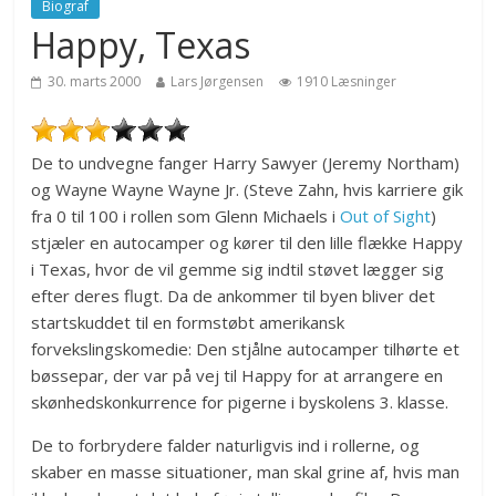
Biograf
Happy, Texas
30. marts 2000
Lars Jørgensen
1910 Læsninger
De to undvegne fanger Harry Sawyer (Jeremy Northam)
og Wayne Wayne Wayne Jr. (Steve Zahn, hvis karriere gik
fra 0 til 100 i rollen som Glenn Michaels i
Out of Sight
)
stjæler en autocamper og kører til den lille flække Happy
i Texas, hvor de vil gemme sig indtil støvet lægger sig
efter deres flugt. Da de ankommer til byen bliver det
startskuddet til en formstøbt amerikansk
forvekslingskomedie: Den stjålne autocamper tilhørte et
bøssepar, der var på vej til Happy for at arrangere en
skønhedskonkurrence for pigerne i byskolens 3. klasse.
De to forbrydere falder naturligvis ind i rollerne, og
skaber en masse situationer, man skal grine af, hvis man