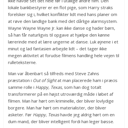
ikke havde set det hele før i utallige andre film. Den
lokale bankbestyrer er en flot pige, som Harry straks
forelsker sig i, hvilket konflikter lidt med hans planer om
at røve den landlige bank med det dårlige alarmsystem.
Wayne Wayne Wayne Jr. kan ikke danse og hader børn,
så han får naturligvis til opgave at hjælpe den kønne
lærerinde med at lære ungerne at danse. Luk øjnene i et
minut og lad fantasien arbejde lidt – det tager ikke
megen aktivitet at forudse filmens handling hele vejen til
rulleteksterne.
Man var åbenbart så tilfreds med Steve Zahns
præstation i
Out of Sight
at man placerede ham i præcis
samme rolle i
Happy, Texas
, som han dog totalt
transformerer på en højst utroværdig måde i løbet af
filmen. Man har hørt om kriminelle, der bliver lovlydige
borgere. Man har hørt om materialister, der bliver
asketer. Før
Happy, Texas
havde jeg aldrig hørt om en
dum mand, der bliver intelligent fordi han leger bøsse.