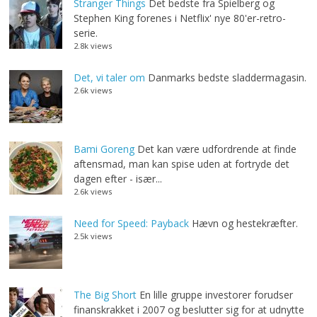
Stranger Things
Det bedste fra Spielberg og
Stephen King forenes i Netflix' nye 80'er-retro-
serie.
2.8k views
Det, vi taler om
Danmarks bedste sladdermagasin.
2.6k views
Bami Goreng
Det kan være udfordrende at finde
aftensmad, man kan spise uden at fortryde det
dagen efter - især...
2.6k views
Need for Speed: Payback
Hævn og hestekræfter.
2.5k views
The Big Short
En lille gruppe investorer forudser
finanskrakket i 2007 og beslutter sig for at udnytte