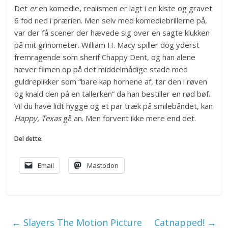
Det
er
en komedie, realismen er lagt i en kiste og gravet
6 fod ned i prærien. Men selv med komediebrillerne på,
var der få scener der hævede sig over en sagte klukken
på mit grinometer. William H. Macy spiller dog yderst
fremragende som sherif Chappy Dent, og han alene
hæver filmen op på det middelmådige stade med
guldreplikker som “bare kap hornene af, tør den i røven
og knald den på en tallerken” da han bestiller en rød bøf.
Vil du have lidt hygge og et par træk på smilebåndet, kan
Happy, Texas
gå an. Men forvent ikke mere end det.
Del dette:
Email
Mastodon
←
Slayers The Motion Picture
Catnapped!
→