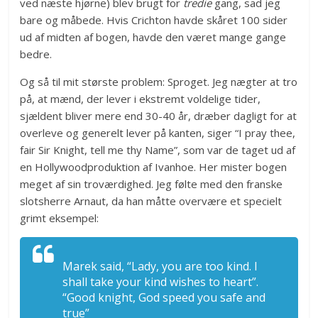
ved næste hjørne) blev brugt for
tredie
gang, sad jeg
bare og måbede. Hvis Crichton havde skåret 100 sider
ud af midten af bogen, havde den været mange gange
bedre.
Og så til mit største problem: Sproget. Jeg nægter at tro
på, at mænd, der lever i ekstremt voldelige tider,
sjældent bliver mere end 30-40 år, dræber dagligt for at
overleve og generelt lever på kanten, siger “I pray thee,
fair Sir Knight, tell me thy Name”, som var de taget ud af
en Hollywoodproduktion af Ivanhoe. Her mister bogen
meget af sin troværdighed. Jeg følte med den franske
slotsherre Arnaut, da han måtte overvære et specielt
grimt eksempel:
Marek said, “Lady, you are too kind. I
shall take your kind wishes to heart”.
“Good knight, God speed you safe and
true”