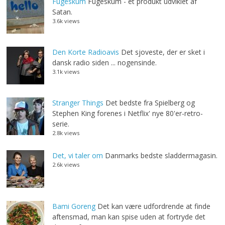
Fugeskum
Fugeskum - et produkt udviklet af
Satan.
3.6k views
Den Korte Radioavis
Det sjoveste, der er sket i
dansk radio siden ... nogensinde.
3.1k views
Stranger Things
Det bedste fra Spielberg og
Stephen King forenes i Netflix' nye 80'er-retro-
serie.
2.8k views
Det, vi taler om
Danmarks bedste sladdermagasin.
2.6k views
Bami Goreng
Det kan være udfordrende at finde
aftensmad, man kan spise uden at fortryde det