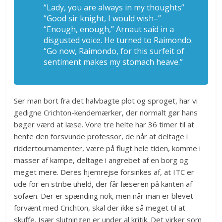
“Lady, you are always in my thoughts”
“Good sir knight, I would wish–”
“Enough, enough,” Arnaut said in a
disgusted voice. He turned to Raimondo.
“Go now, Raimondo, for this surfeit of
sentiment makes my stomach heave.”
Ser man bort fra det halvbagte plot og sproget, har vi
gedigne Crichton-kendemærker, der normalt gør hans
bøger værd at læse. Vore tre helte har 36 timer til at
hente den forsvunde professor, de når at deltage i
riddertournamenter, være på flugt hele tiden, komme i
masser af kampe, deltage i angrebet af en borg og
meget mere. Deres hjemrejse forsinkes af, at ITC er
ude for en stribe uheld, der får læseren på kanten af
sofaen. Der er spænding nok, men når man er blevet
forvænt med Crichton, skal der ikke så meget til at
skuffe. Især slutningen er under al kritik. Det virker som