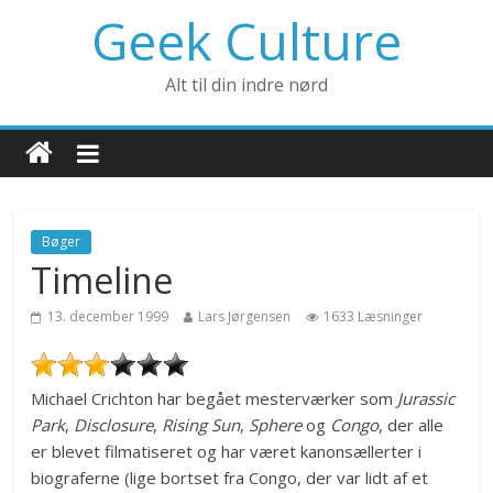
Geek Culture
Alt til din indre nørd
Bøger
Timeline
13. december 1999
Lars Jørgensen
1633 Læsninger
Michael Crichton har begået mesterværker som
Jurassic
Park
,
Disclosure
,
Rising Sun
,
Sphere
og
Congo
, der alle
er blevet filmatiseret og har været kanonsællerter i
biograferne (lige bortset fra Congo, der var lidt af et