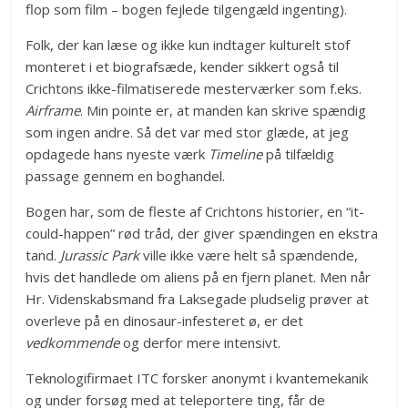
flop som film – bogen fejlede tilgengæld ingenting).
Folk, der kan læse og ikke kun indtager kulturelt stof
monteret i et biografsæde, kender sikkert også til
Crichtons ikke-filmatiserede mesterværker som f.eks.
Airframe
. Min pointe er, at manden kan skrive spændig
som ingen andre. Så det var med stor glæde, at jeg
opdagede hans nyeste værk
Timeline
på tilfældig
passage gennem en boghandel.
Bogen har, som de fleste af Crichtons historier, en “it-
could-happen” rød tråd, der giver spændingen en ekstra
tand.
Jurassic Park
ville ikke være helt så spændende,
hvis det handlede om aliens på en fjern planet. Men når
Hr. Videnskabsmand fra Laksegade pludselig prøver at
overleve på en dinosaur-infesteret ø, er det
vedkommende
og derfor mere intensivt.
Teknologifirmaet ITC forsker anonymt i kvantemekanik
og under forsøg med at teleportere ting, får de