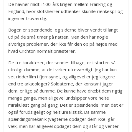
De havner midt i 100-års krigen mellem Frankrig og
England, hvor slotsherrer udtænker skumle rænkespil og
ingen er troværdig.
Bogen er spændende, og siderne bliver vendt til langt
ud på de små timer på natten. Men den har nogle
alvorlige problemer, der ikke får den op på højde med
hvad Crichton normalt præsterer.
De tre karakterer, der sendes tilbage, er i starten så
utroligt dumme, at det virker utroværdigt. Jeg har kun
set ridderfilm i fjernsynet, og alligevel er jeg klogere
end tre arkæologer? Soldaterne, der konstant jager
dem, er lige så dumme. De kunne have dræbt dem rigtig
mange gange, men alligevel undslipper vore helte
mirakuløst gang på gang. Det er spændende, men det er
også forudsigeligt og helt urealistisk. Da samme
spændingsmekanik (vagterne opdager dem ikke, går
væk, men har alligevel opdaget dem og står og venter