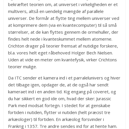
bekræftet teorien om, at universet i virkeligheden er et
multivers, altså en uendelig mængde af parallele
universer. De formår at flytte ting mellem universer ved
at komprimere dem (via en kvantecomputer) til så små
størrelser, at de kan flyttes gennem de ormehuller, der
findes helt nede i kvanteskummet mellem atomerne.
Crichton drager på teorier fremsat af nutidige forskere,
bl.a. vores helt eget råbehoved Holger Bech Nielsen.
Uden at vide en meter om kvantefysik, virker Crichtons
teorier mulige.
Da ITC sender et kamera ind i et parralelunivers og hiver
det tilbage igen, opdager de, at de også har sendt
kameraet ind i en anden tid. Kig engang på coveret, og
du har sikkert en god ide om, hvad der sker: Jurassic
Park med modsat fortegn. I stedet for at genskabe
fortiden i nutiden, flytter vi nutiden (helt præcist tre
arkæologer) til fortiden. En arkæolog forsvinder i
Frankrig i 1357. Tre andre sendes ind for at hente ham.