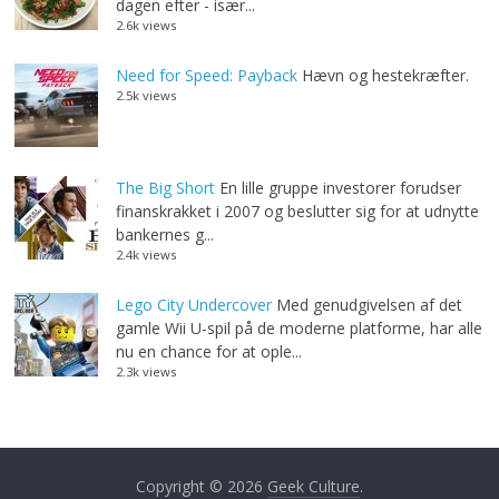
dagen efter - især...
2.6k views
Need for Speed: Payback
Hævn og hestekræfter.
2.5k views
The Big Short
En lille gruppe investorer forudser
finanskrakket i 2007 og beslutter sig for at udnytte
bankernes g...
2.4k views
Lego City Undercover
Med genudgivelsen af det
gamle Wii U-spil på de moderne platforme, har alle
nu en chance for at ople...
2.3k views
Copyright © 2026
Geek Culture
.