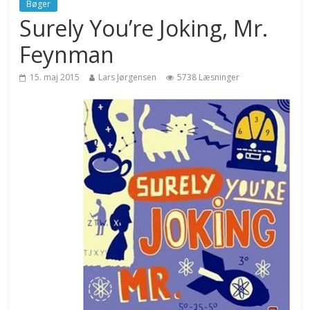
Bøger
Surely You’re Joking, Mr.
Feynman
15. maj 2015
Lars Jørgensen
5738 Læsninger