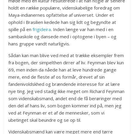
møde med en kultur resulterede i at han nogle år senere
holdt en række populære, videnskabelige foredrag om
Maya-indianernes opfattelse af universet. Under et
ophold i Brasilien kedede han sig lidt og begyndte at
spille på en
frigideira
. Inden længe var han med i en
sambaskole og dansede med i optogene i byen – og
hans gruppe vandt naturligvis.
Sådan kan man blive ved med at trække eksempler frem
fra bogen, der simpelthen dirrer af liv. Feynman blev kun
69, men inden da nåede han at leve hundrede gange
mere, end de fleste af os formår, drevet af sin
fandenivoldskhed og brændende interesse for at lære
nye ting. Jeg ved stadig ikke meget om Richard Feynman
som videnskabsmand, andet end de få berøringer med
den del af hans liv, som bogen kommer ind på, men jeg
ved at Feynman er et af de mennesker, som vi
ubetinget skal beundre og se op til.
Videnskabsmænd kan være meget mere end tørre