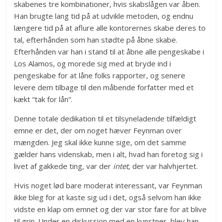
skabenes tre kombinationer, hvis skabslågen var åben.
Han brugte lang tid på at udvikle metoden, og endnu
længere tid på at aflure alle kontorernes skabe deres to
tal, efterhånden som han stødte på åbne skabe.
Efterhånden var han i stand til at åbne alle pengeskabe i
Los Alamos, og morede sig med at bryde ind i
pengeskabe for at låne folks rapporter, og senere
levere dem tilbage til den måbende forfatter med et
kækt “tak for lån”.
Denne totale dedikation til et tilsyneladende tilfældigt
emne er det, der om noget hæver Feynman over
mængden. Jeg skal ikke kunne sige, om det samme
gælder hans videnskab, men i alt, hvad han foretog sig i
livet af gakkede ting, var der
intet
, der var halvhjertet.
Hvis noget lød bare moderat interessant, var Feynman
ikke bleg for at kaste sig ud i det, også selvom han ikke
vidste en klap om emnet og der var stor fare for at blive
til grin. Under en diskussion med en kunstner, blev han