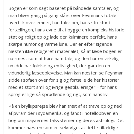
Bogen er som sagt baseret på båndede samtaler, og
man bliver gang på gang slået over Feynmans totale
overblik over emnet, han taler om, hans struktur i
fortællingen, hans evne til at bygge en kompleks historie
støt og roligt op og lade den kulminere perfekt, hans
skarpe humor og varme lune. Der er efter sigende
næsten ikke redigeret i materialet, så at læse bogen er
nærmest som at høre ham tale, og den har en virkelig
umiddelbar følelse og en livlighed, der gør den en
vidunderlig læseoplevelse. Man kan næsten se Feynman
sidde i sofaen over for sig og fortælle de her historier,
med et stort smil og ivrige gestikuleringer – for hans
sprog er lige så sprudlende og rigt, som hans liv.
På en bryllupsrejse blev han træt af at trave op og ned
af pyramider i sydamerika, og fandt i hotellobbyen en
bog om mayaernes talsystemer og deres astrologi. Det
kommer næsten som en selvfølge, at dette tilfældige