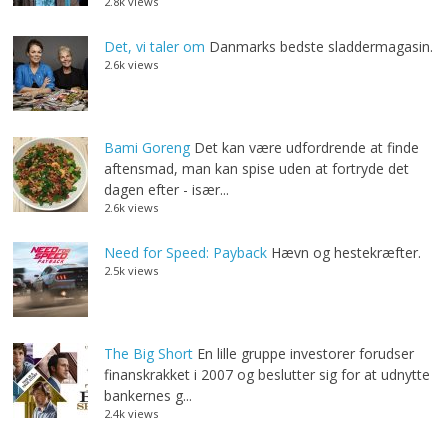
2.8k views
Det, vi taler om
Danmarks bedste sladdermagasin.
2.6k views
Bami Goreng
Det kan være udfordrende at finde
aftensmad, man kan spise uden at fortryde det
dagen efter - især...
2.6k views
Need for Speed: Payback
Hævn og hestekræfter.
2.5k views
The Big Short
En lille gruppe investorer forudser
finanskrakket i 2007 og beslutter sig for at udnytte
bankernes g...
2.4k views