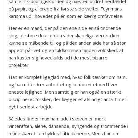
samlet i kronologisk orden og næsten ordret nedfældet
på papir, og allerede fra første side vælter Feynmans
karisma ud i hovedet på én som en kærlig omfavnelse.
Her er en mand, der på den ene side er så tindrende
klog, at store dele af den videnskabelige verden kun
kunne se måbende til, og på den anden side har så stor
appetit på livet og en fuldkommen fandenivoldsked, at
han kaster sig hovedkulds ud i de mest bizarre
projekter.
Han er komplet ligeglad med, hvad folk tænker om ham,
og han udfordrer autoritet og konformitet ved hver
eneste lejlighed. Men samtidig er han også en stærkt
disciplineret forsker, der lægger et afsindigt antal timer i
dybt seriøst arbejde.
Således finder man ham ude i skoven en mørk
vinteraften, alene, dansende, syngende og trommende i
måneskæret i en hyldest til indianerne. Mens han om