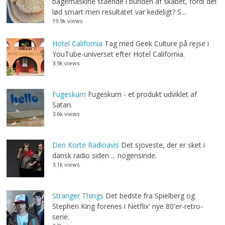
bagemaskine stående i bunden af skabet, fordi det
lød smart men resultatet var kedeligt? S...
19.9k views
Hotel California
Tag med Geek Culture på rejse i
YouTube-universet efter Hotel California.
3.9k views
Fugeskum
Fugeskum - et produkt udviklet af
Satan.
3.6k views
Den Korte Radioavis
Det sjoveste, der er sket i
dansk radio siden ... nogensinde.
3.1k views
Stranger Things
Det bedste fra Spielberg og
Stephen King forenes i Netflix' nye 80'er-retro-
serie.