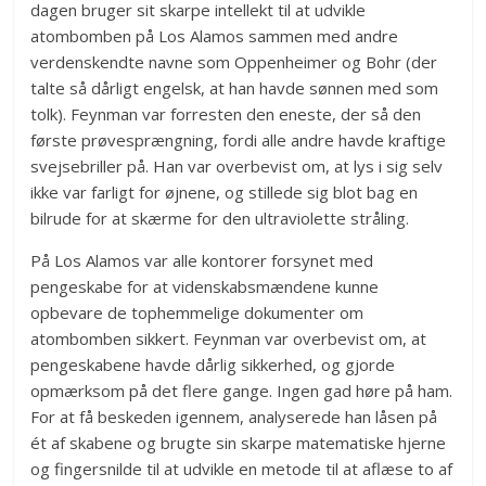
dagen bruger sit skarpe intellekt til at udvikle
atombomben på Los Alamos sammen med andre
verdenskendte navne som Oppenheimer og Bohr (der
talte så dårligt engelsk, at han havde sønnen med som
tolk). Feynman var forresten den eneste, der så den
første prøvesprængning, fordi alle andre havde kraftige
svejsebriller på. Han var overbevist om, at lys i sig selv
ikke var farligt for øjnene, og stillede sig blot bag en
bilrude for at skærme for den ultraviolette stråling.
På Los Alamos var alle kontorer forsynet med
pengeskabe for at videnskabsmændene kunne
opbevare de tophemmelige dokumenter om
atombomben sikkert. Feynman var overbevist om, at
pengeskabene havde dårlig sikkerhed, og gjorde
opmærksom på det flere gange. Ingen gad høre på ham.
For at få beskeden igennem, analyserede han låsen på
ét af skabene og brugte sin skarpe matematiske hjerne
og fingersnilde til at udvikle en metode til at aflæse to af