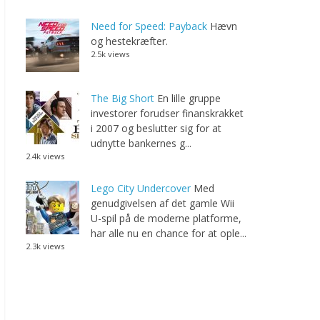
Need for Speed: Payback
Hævn
og hestekræfter.
2.5k views
The Big Short
En lille gruppe
investorer forudser finanskrakket
i 2007 og beslutter sig for at
udnytte bankernes g...
2.4k views
Lego City Undercover
Med
genudgivelsen af det gamle Wii
U-spil på de moderne platforme,
har alle nu en chance for at ople...
2.3k views