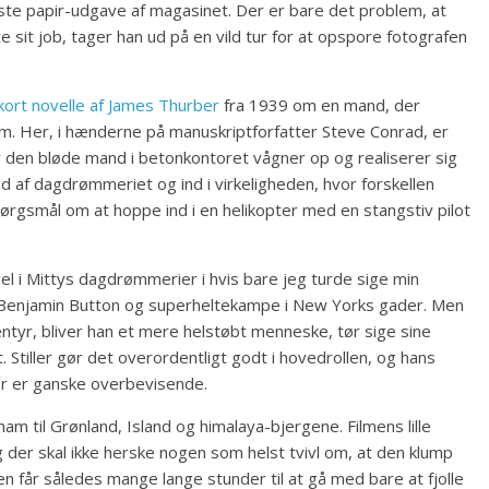
dste papir-udgave af magasinet. Der er bare det problem, at
ste sit job, tager han ud på en vild tur for at opspore fotografen
kort novelle af James Thurber
fra 1939 om en mand, der
. Her, i hænderne på manuskriptforfatter Steve Conrad, er
or den bløde mand i betonkontoret vågner op og realiserer sig
d af dagdrømmeriet og ind i virkeligheden, hvor forskellen
ørgsmål om at hoppe ind i en helikopter med en stangstiv pilot
 del i Mittys dagdrømmerier i hvis bare jeg turde sige min
r, Benjamin Button og superheltekampe i New Yorks gader. Men
ntyr, bliver han et mere helstøbt menneske, tør sige sine
tiller gør det overordentligt godt i hovedrollen, og hans
er er ganske overbevisende.
am til Grønland, Island og himalaya-bjergene. Filmens lille
g der skal ikke herske nogen som helst tvivl om, at den klump
n får således mange lange stunder til at gå med bare at fjolle