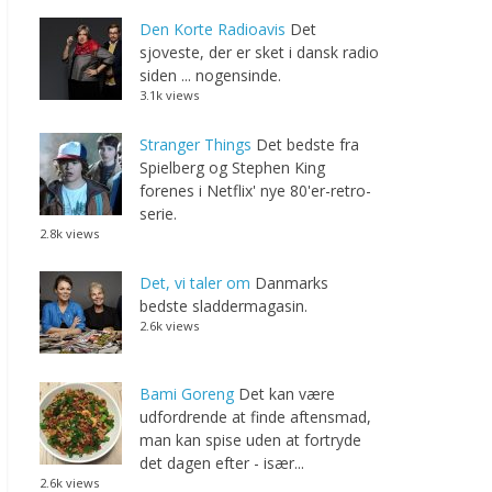
Den Korte Radioavis
Det
sjoveste, der er sket i dansk radio
siden ... nogensinde.
3.1k views
Stranger Things
Det bedste fra
Spielberg og Stephen King
forenes i Netflix' nye 80'er-retro-
serie.
2.8k views
Det, vi taler om
Danmarks
bedste sladdermagasin.
2.6k views
Bami Goreng
Det kan være
udfordrende at finde aftensmad,
man kan spise uden at fortryde
det dagen efter - især...
2.6k views