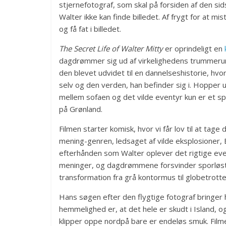
stjernefotograf, som skal på forsiden af den si
Walter ikke kan finde billedet. Af frygt for at mi
og få fat i billedet.
The Secret Life of Walter Mitty
er oprindeligt en
dagdrømmer sig ud af virkelighedens trummerum
den blevet udvidet til en dannelseshistorie, hv
selv og den verden, han befinder sig i. Hopper u
mellem sofaen og det vilde eventyr kun er et sp
på Grønland.
Filmen starter komisk, hvor vi får lov til at tage
mening-genren, ledsaget af vilde eksplosione
efterhånden som Walter oplever det rigtige eve
meninger, og dagdrømmene forsvinder sporløst. S
transformation fra grå kontormus til globetrott
Hans søgen efter den flygtige fotograf bringer h
hemmelighed er, at det hele er skudt i Island, o
klipper oppe nordpå bare er endeløs smuk. Filme