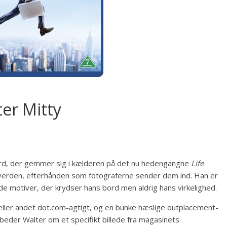
ter Mitty
rnørd, der gemmer sig i kælderen på det nu hedengangne
Life
le verden, efterhånden som fotograferne sender dem ind. Han er
e motiver, der krydser hans bord men aldrig hans virkelighed.
t eller andet dot.com-agtigt, og en bunke hæslige outplacement-
beder Walter om et specifikt billede fra magasinets