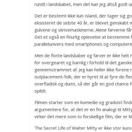
rundt i landskabet, men det kan jeg altså godt u
Det er bestemt ikke kun Island, der tager sig go
eksisteret de sidste 40 år, er blevet genskabt
gulvene og skrivemaskinerne. Alene farverne får 
Det et også en finurlig oplevelse at bestemme fil
parallelunivers med smartphones og computere
Men de flotte landskaber og farver er ikke helt no
for overgearet og barnlig i forhold til det gan
gennemstrømmet af. Jeg kan heller ikke forene
outplacement-folk, der er hyret til at fyre de f
overfladisk og dumt, så der går en god chance 
spildt.
Filmen starter som en komedie og gradvist finder
argumentere for, at det er en fin analogi til Mit
virker det mere som to forskellige film, der er 
The Secret Life of Walter Mitty er ikke stor ku