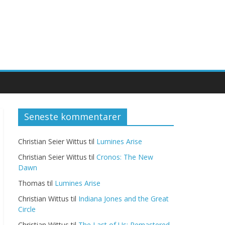
Seneste kommentarer
Christian Seier Wittus
til
Lumines Arise
Christian Seier Wittus
til
Cronos: The New
Dawn
Thomas
til
Lumines Arise
Christian Wittus
til
Indiana Jones and the Great
Circle
Christian Wittus
til
The Last of Us: Remastered