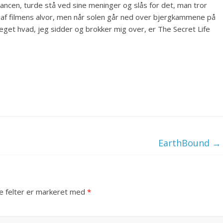
hancen, turde stå ved sine meninger og slås for det, man tror
en af filmens alvor, men når solen går ned over bjergkammene på
e meget hvad, jeg sidder og brokker mig over, er The Secret Life
EarthBound
→
 felter er markeret med
*