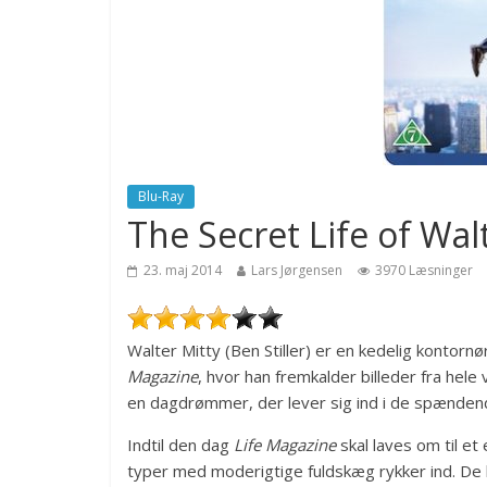
Blu-Ray
The Secret Life of Wal
23. maj 2014
Lars Jørgensen
3970 Læsninger
Walter Mitty (Ben Stiller) er en kedelig konto
Magazine
, hvor han fremkalder billeder fra he
en dagdrømmer, der lever sig ind i de spændend
Indtil den dag
Life Magazine
skal laves om til e
typer med moderigtige fuldskæg rykker ind. De 