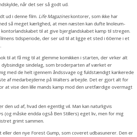
ndskylde, når det ser så godt ud.
dt ud i denne film.
Life Magazines
kontorer, som ikke har
 med så meget kærlighed, at men næsten kan dufte linoleum-
kontorlandskabet til at give bjerglandskabet kamp til stregen.
mens tidsperiode, der ser ud til at ligge et sted i 60erne i et
.
k til at få mig til at glemme komikken i starten, der virker alt
ske dybsindige sindelag, som broderparten af værket er
 mig med de helt igennem åndssvage og fuldstændigt karikerede
leste af medarbejderne på Walters arbejde. Det er gjort alt for
for at vise den lille mands kamp mod den uretfærdige overmagt
 den ud af, hvad den egentlig vil. Man kan naturligvis
tys (og måske endda også Ben Stillers) eget liv, men for mig
klistret grimt sammen.
nst eller den nye Forest Gump, som coveret udbasunerer. Den er