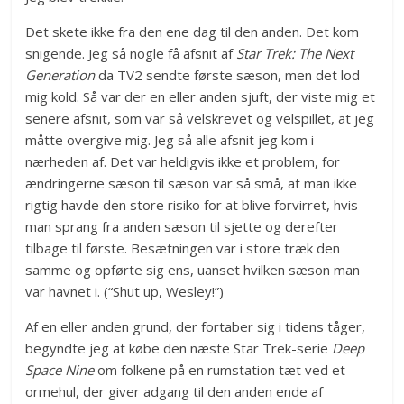
Det skete ikke fra den ene dag til den anden. Det kom
snigende. Jeg så nogle få afsnit af
Star Trek: The Next
Generation
da TV2 sendte første sæson, men det lod
mig kold. Så var der en eller anden sjuft, der viste mig et
senere afsnit, som var så velskrevet og velspillet, at jeg
måtte overgive mig. Jeg så alle afsnit jeg kom i
nærheden af. Det var heldigvis ikke et problem, for
ændringerne sæson til sæson var så små, at man ikke
rigtig havde den store risiko for at blive forvirret, hvis
man sprang fra anden sæson til sjette og derefter
tilbage til første. Besætningen var i store træk den
samme og opførte sig ens, uanset hvilken sæson man
var havnet i. (“Shut up, Wesley!”)
Af en eller anden grund, der fortaber sig i tidens tåger,
begyndte jeg at købe den næste Star Trek-serie
Deep
Space Nine
om folkene på en rumstation tæt ved et
ormehul, der giver adgang til den anden ende af