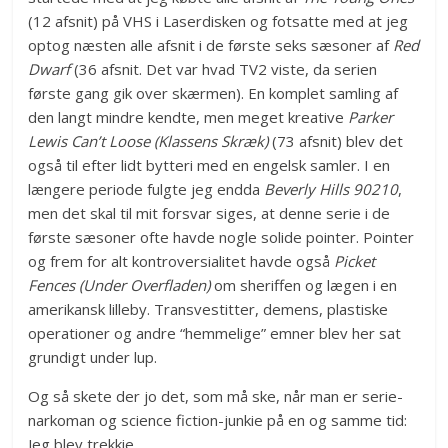
(12 afsnit) på VHS i Laserdisken og fotsatte med at jeg
optog næsten alle afsnit i de første seks sæsoner af
Red
Dwarf
(36 afsnit. Det var hvad TV2 viste, da serien
første gang gik over skærmen). En komplet samling af
den langt mindre kendte, men meget kreative
Parker
Lewis Can’t Loose (Klassens Skræk)
(73 afsnit) blev det
også til efter lidt bytteri med en engelsk samler. I en
længere periode fulgte jeg endda
Beverly Hills 90210
,
men det skal til mit forsvar siges, at denne serie i de
første sæsoner ofte havde nogle solide pointer. Pointer
og frem for alt kontroversialitet havde også
Picket
Fences (Under Overfladen)
om sheriffen og lægen i en
amerikansk lilleby. Transvestitter, demens, plastiske
operationer og andre “hemmelige” emner blev her sat
grundigt under lup.
Og så skete der jo det, som må ske, når man er serie-
narkoman og science fiction-junkie på en og samme tid:
Jeg blev trekkie.