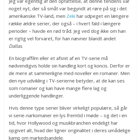
Jeg var egentlig af den opfattelse, at denne tendens var
noget nyt, der så småt var begyndt at røre på sig i det
amerikanske TV-land, men
Zeki
har udpeget en længere
række ældre serier, der også – i hvert fald i længere
perioder – havde en rød tråd. Jeg ved dog ikke om han
er rigtig vel forvaret, for han nævner blandt andet
Dallas
.
En biograffilm eller et afsnit af en TV-serie må
nødvendigvis holde sin handling kort og koncis. Derfor er
de mere at sammenligne med noveller en romaner. Men
den nye udvikling i TV-serierne betyder, at de kan ses
som romaner og kan have mange flere lag og
underliggende handlinger.
Hvis denne type serier bliver virkeligt populære, så går
vi serie-narkomaner en lys fremtid i møde – og det i en
tid, hvor Hollywood og musikbranchen endeligt har
opgivet alt, hvad der ligner originalitet i deres umådelige
kamp om markedsandele.