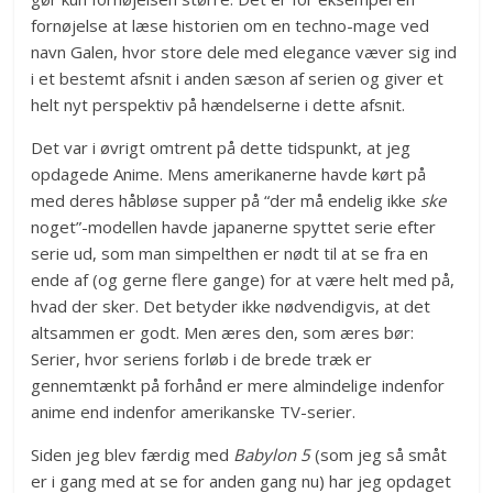
fornøjelse at læse historien om en techno-mage ved
navn Galen, hvor store dele med elegance væver sig ind
i et bestemt afsnit i anden sæson af serien og giver et
helt nyt perspektiv på hændelserne i dette afsnit.
Det var i øvrigt omtrent på dette tidspunkt, at jeg
opdagede Anime. Mens amerikanerne havde kørt på
med deres håbløse supper på “der må endelig ikke
ske
noget”-modellen havde japanerne spyttet serie efter
serie ud, som man simpelthen er nødt til at se fra en
ende af (og gerne flere gange) for at være helt med på,
hvad der sker. Det betyder ikke nødvendigvis, at det
altsammen er godt. Men æres den, som æres bør:
Serier, hvor seriens forløb i de brede træk er
gennemtænkt på forhånd er mere almindelige indenfor
anime end indenfor amerikanske TV-serier.
Siden jeg blev færdig med
Babylon 5
(som jeg så småt
er i gang med at se for anden gang nu) har jeg opdaget