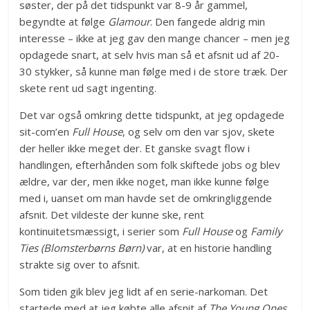
søster, der på det tidspunkt var 8-9 år gammel,
begyndte at følge
Glamour
. Den fangede aldrig min
interesse – ikke at jeg gav den mange chancer – men jeg
opdagede snart, at selv hvis man så et afsnit ud af 20-
30 stykker, så kunne man følge med i de store træk. Der
skete rent ud sagt ingenting.
Det var også omkring dette tidspunkt, at jeg opdagede
sit-com’en
Full House
, og selv om den var sjov, skete
der heller ikke meget der. Et ganske svagt flow i
handlingen, efterhånden som folk skiftede jobs og blev
ældre, var der, men ikke noget, man ikke kunne følge
med i, uanset om man havde set de omkringliggende
afsnit. Det vildeste der kunne ske, rent
kontinuitetsmæssigt, i serier som
Full House
og
Family
Ties (Blomsterbørns Børn)
var, at en historie handling
strakte sig over to afsnit.
Som tiden gik blev jeg lidt af en serie-narkoman. Det
startede med at jeg købte alle afsnit af
The Young Ones