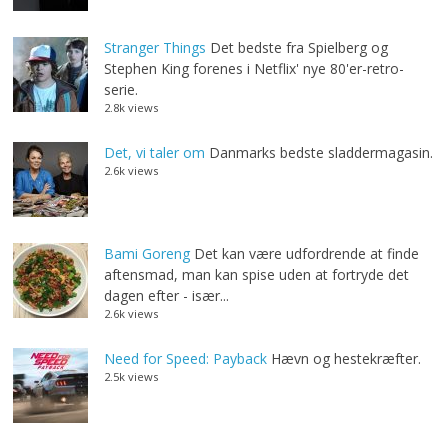
Stranger Things
Det bedste fra Spielberg og
Stephen King forenes i Netflix' nye 80'er-retro-
serie.
2.8k views
Det, vi taler om
Danmarks bedste sladdermagasin.
2.6k views
Bami Goreng
Det kan være udfordrende at finde
aftensmad, man kan spise uden at fortryde det
dagen efter - især...
2.6k views
Need for Speed: Payback
Hævn og hestekræfter.
2.5k views