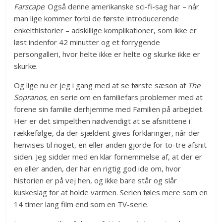
Farscape
. Også denne amerikanske sci-fi-sag har – når
man lige kommer forbi de første introducerende
enkelthistorier – adskillige komplikationer, som ikke er
løst indenfor 42 minutter og et forrygende
persongalleri, hvor helte ikke er helte og skurke ikke er
skurke.
Og lige nu er jeg i gang med at se første sæson af
The
Sopranos
, en serie om en familiefars problemer med at
forene sin familie derhjemme med Familien på arbejdet.
Her er det simpelthen nødvendigt at se afsnittene i
rækkefølge, da der sjældent gives forklaringer, når der
henvises til noget, en eller anden gjorde for to-tre afsnit
siden. Jeg sidder med en klar fornemmelse af, at der er
en eller anden, der har en rigtig god ide om, hvor
historien er på vej hen, og ikke bare står og slår
kuskeslag for at holde varmen. Serien føles mere som en
14 timer lang film end som en TV-serie.