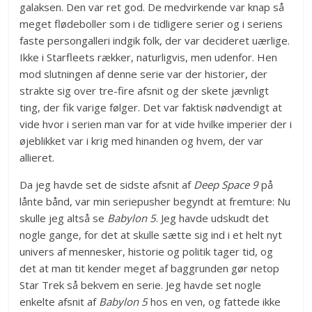
galaksen. Den var ret god. De medvirkende var knap så
meget flødeboller som i de tidligere serier og i seriens
faste persongalleri indgik folk, der var decideret uærlige.
Ikke i Starfleets rækker, naturligvis, men udenfor. Hen
mod slutningen af denne serie var der historier, der
strakte sig over tre-fire afsnit og der skete jævnligt
ting, der fik varige følger. Det var faktisk nødvendigt at
vide hvor i serien man var for at vide hvilke imperier der i
øjeblikket var i krig med hinanden og hvem, der var
allieret.
Da jeg havde set de sidste afsnit af
Deep Space 9
på
lånte bånd, var min seriepusher begyndt at fremture: Nu
skulle jeg altså se
Babylon 5
. Jeg havde udskudt det
nogle gange, for det at skulle sætte sig ind i et helt nyt
univers af mennesker, historie og politik tager tid, og
det at man tit kender meget af baggrunden gør netop
Star Trek så bekvem en serie. Jeg havde set nogle
enkelte afsnit af
Babylon 5
hos en ven, og fattede ikke