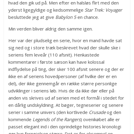
hvad den gik ud på. Men efter en halsløs flirt med den
yderst ligegyldige og kedsommelige
Star Trek: Voyager
besluttede jeg at give
Babylon 5
en chance.
Min verden bliver aldrig den samme igen.
Her var der pludselig en serie, hvor en mand havde sat
sig ned og i store træk beskrevet hvad der skulle ske i
seriens fem leveår (110 afsnit). Henkastede
kommentarer i første sæson kan have kolossal
indflydelse på ting, der sker 100 afsnit senere og der er
ikke en af seriens hovedpersoner (af hvilke der er en
del), der ikke gennemgår en række større personlige
udviklinger i seriens løb. Hvis de da ikke dør eller på
anden vis skrives ud af serien med et formål i stedet for
en dårlig undskyldning. At bøger, tegneserier og senere
serier i samme univers (den kortlivede
Crusade
og den
kommende
Legends of the Rangers
) ovenikøbet alle er
passet elegant ind i den oprindelige histories kronologi
gør kun fornøjelsen større. Det er for eksempel en