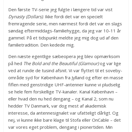
Den første TV-serie jeg fulgte i længere tid var vist
Dynasty (Dollars)
. Ikke fordi det var en specielt
fremragende serie, men nærmest fordi det var en slags
søndag eftermiddags-familiehygge, da jeg var 10-11 år
gammel. På et tidspunkt meldte jeg mig dog ud af den
familietradition. Den kedede mig.
Den næste egentlige sæbeopera jeg blev opmærksom
på hed
The Bold and the Beautiful (Glamour)
og var lige
ved at runde de tusind afsnit. Vi var flyttet til et soveby-
område syd for København fra Jylland og efter en masse
fiflen med genstridige UHF-antenner kunne vi pludselig
se hele fem forskellige TV-kanaler. Kanal København –
eller hvad den nu hed dengang – og Kanal 2, som nu
hedder TV Danmark, var dog mest af akademisk
interesse, da antennesignalet var ufatteligt dårligt. Og
nej, vi kunne ikke bare klage til Stofa eller OnCable – det
var vores eget problem, dengang i pionertiden. Min