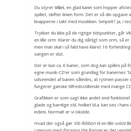
Du styrer
Vibri
, en glad kanin som hopper afsted
spillet, skifter linien form. Det er så din opgav
knapperne i takt med musikken. Simpelt? Ja, i te
Trykker du ikke på de rigtige tidspunkter, går Vib
en lille orm. Klarer du dig dårligt som orm, så 
men man skal i så fald have klaret 16 forhindringer
sangen er slut.
Der er kun ca. 6 baner, som dog kan spilles på 
egne musik-CD’er som grundlag for banernes “lay
udseendet af banen således, at rytmen passer m
fungerer ganske tilfredsstillende med mange CD
Grafikken er som sagt ikke andet end funktione
glade og barnlige stil, hvilket bl.a. kan ses i han
indeni. Normalt er vi iskolde.
Hvad der også gør
Vib Ribbon
til en lille solst
Ligesom med
Parappa the Rapper
er det uendeli