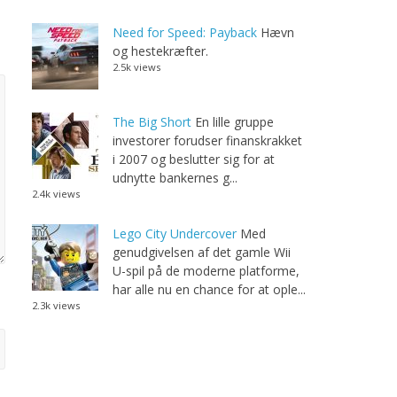
Need for Speed: Payback
Hævn
og hestekræfter.
2.5k views
The Big Short
En lille gruppe
investorer forudser finanskrakket
i 2007 og beslutter sig for at
udnytte bankernes g...
2.4k views
Lego City Undercover
Med
genudgivelsen af det gamle Wii
U-spil på de moderne platforme,
har alle nu en chance for at ople...
2.3k views