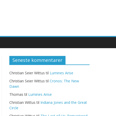
Seneste kommentarer
Christian Seier Wittus
til
Lumines Arise
Christian Seier Wittus
til
Cronos: The New
Dawn
Thomas
til
Lumines Arise
Christian Wittus
til
Indiana Jones and the Great
Circle
Christian Wittus
til
The Last of Us: Remastered