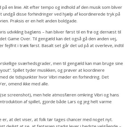
 på en linie. Alt efter tempo og indhold af den musik som bliver
e at undgå disse forhindringer ved hjælp af koordinerede tryk på
orien. Praksis er en helt anden boldgade.
ris udvikling baglæns – han bliver først til en frø og dernæst til
er det Game Over. Til gengæld kan det også gå den anden vej,
 fejlfrit i træk først. Basalt set går det ud på at overleve, indtil
forskellige sværhedsgrader, men til gengæld kan man bruge sine
out”. Spillet tyder musikken, og prøver at koordinere
ed de tidspunkter hvor Vibri møder en forhindring. Det
’er, omend ikke med alle.
l (se screenshot), men hele atmosfæren omkring Vibri og hans
s introduktion af spillet, gjorde både Lars og jeg helt varme
råle er, at det viser, at folk tør tages chancer med noget nyt.
gt dejligt at se, at fantasien stadig lever i bedste velgående –