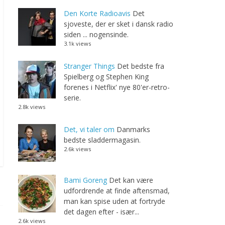
Den Korte Radioavis
Det
sjoveste, der er sket i dansk radio
siden ... nogensinde.
3.1k views
Stranger Things
Det bedste fra
Spielberg og Stephen King
forenes i Netflix' nye 80'er-retro-
serie.
2.8k views
Det, vi taler om
Danmarks
bedste sladdermagasin.
2.6k views
Bami Goreng
Det kan være
udfordrende at finde aftensmad,
man kan spise uden at fortryde
det dagen efter - især...
2.6k views