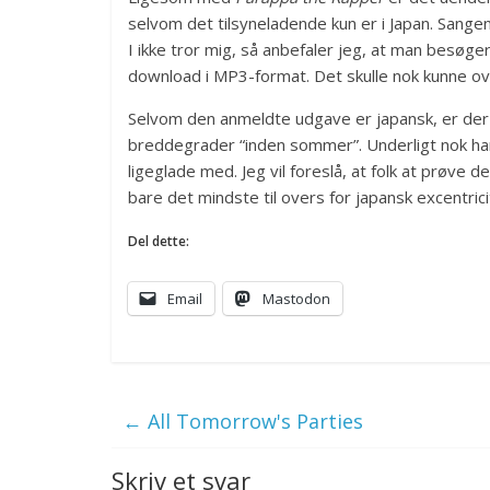
selvom det tilsyneladende kun er i Japan. Sange
I ikke tror mig, så anbefaler jeg, at man besøge
download i MP3-format. Det skulle nok kunne ov
Selvom den anmeldte udgave er japansk, er der g
breddegrader “inden sommer”. Underligt nok har
ligeglade med. Jeg vil foreslå, at folk at prøve 
bare det mindste til overs for japansk excentric
Del dette:
Email
Mastodon
←
All Tomorrow's Parties
Skriv et svar